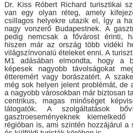
Dr. Kiss Róbert Richard turisztikai sz
van egy olyan réteg, amely kifejez
csillagos helyekre utazik el, így a ha
nagy vonzerő Budapestnek. A gasztr
pedig nemcsak a fővárost érinti, h
hiszen már az ország több vidéki he
világszínvonalú ételeket enni. A turis
M1 adásában elmondta, hogy a bel
képesek nagyobb távolságokat meg
étteremért vagy borászatért. A sza
még sok helyen jelent problémát, de a
a nagyobb városokban már biztosan ta
centrikus, magas minőséget képvis
látogatók. A szolgáltatások bő
gasztroeseményeknek kiemelkedő 
régióban is, ami szintén hozzájárul a 
és külföldi turisták körében is.