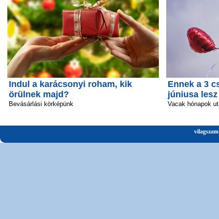
Indul a karácsonyi roham, kik
Ennek a 3 c
örülnek majd?
júniusa lesz
Bevásárlási körképünk
Vacak hónapok ut
vilagszam