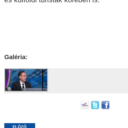
Galéria:
ELŐZŐ