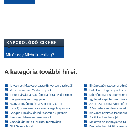
KAPCSOLÓDÓ CIKKEK:
Mit ér egy Michelin-csillag?
A kategória további hírei:
Itt vannak Magyarország díjnyertes szállodái!
Elképesztő magyar eredmé
Vége a magyar Medve sajtnak
Polo Pub - Egy legendás h
Ismét pályázhatnak támogatásra az éttermek
Két kétcsillagos éttermünk 
Hagyomány és megújulás
Így lehet saját termésű toka
Magyar továbbjutás a Bocuse D Or-on
Az ország legnagyobb gír
Ez a Quintessence szerint a legjobb pálinka
A Michelin szemlézi a vidék
Kenguru, bölény és békacomb a Spiritben
Kisvonat hozza a trópusok
Ilyet még biztosan nem kóstolt!
A kékfrankos hangjai
Csodát láttunk a Gourmet fesztiválon
Mit ettek és mennyiért a Sz
Bibi Graetz borai
Egyre jobban bírják a magy