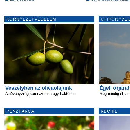
KÖRNYEZETVÉDELEM
ÚTIKÖNYVEK
Veszélyben az olívaolajunk
Éjjeli őrjára
A növényvilág koronavírusa egy baktérium
Még mindig él, am
PÉNZTÁRCA
RECIKLI