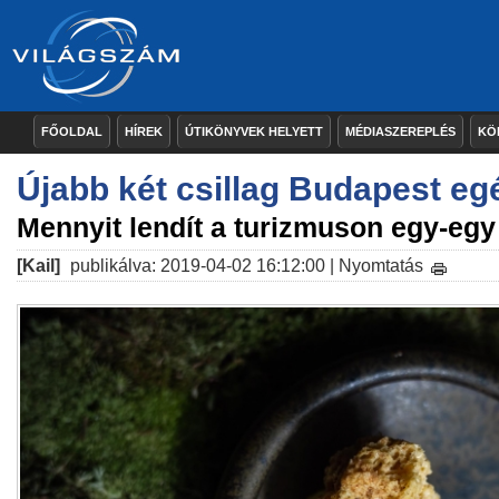
FŐOLDAL
HÍREK
ÚTIKÖNYVEK HELYETT
MÉDIASZEREPLÉS
KÖ
Újabb két csillag Budapest eg
Mennyit lendít a turizmuson egy-egy
[Kail]
publikálva: 2019-04-02 16:12:00 |
Nyomtatás