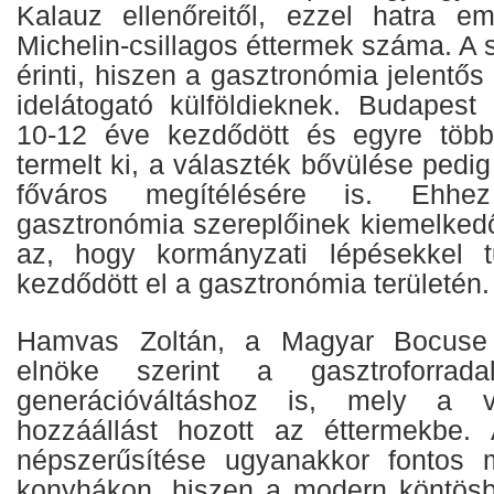
Kalauz ellenőreitől, ezzel hatra e
Michelin-csillagos éttermek száma. A s
érinti, hiszen a gasztronómia jelentős
idelátogató külföldieknek. Budapest 
10-12 éve kezdődött és egyre több
termelt ki, a választék bővülése pedig
főváros megítélésére is. Ehhez
gasztronómia szereplőinek kiemelkedő
az, hogy kormányzati lépésekkel t
kezdődött el a gasztronómia területén.
Hamvas Zoltán, a Magyar Bocuse
elnöke szerint a gasztroforrad
generációváltáshoz is, mely a vi
hozzáállást hozott az éttermekbe.
népszerűsítése ugyanakkor fontos 
konyhákon, hiszen a modern köntösbe 