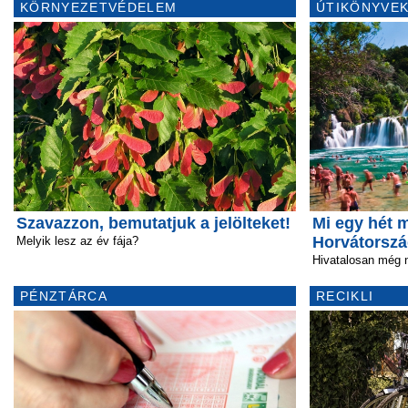
KÖRNYEZETVÉDELEM
ÚTIKÖNYVEK
Szavazzon, bemutatjuk a jelölteket!
Mi egy hét 
Horvátorsz
Melyik lesz az év fája?
Hivatalosan még 
PÉNZTÁRCA
RECIKLI