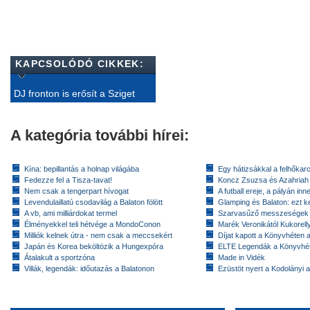
KAPCSOLÓDÓ CIKKEK:
DJ fronton is erősít a Sziget
A kategória további hírei:
Kína: bepillantás a holnap világába
Egy hátizsákkal a felhőkarc
Fedezze fel a Tisza-tavat!
Koncz Zsuzsa és Azahriah
Nem csak a tengerpart hívogat
A futball ereje, a pályán inn
Levendulaillatú csodavilág a Balaton fölött
Glamping és Balaton: ezt ke
A vb, ami milliárdokat termel
Szarvasűző messzeségek
Élményekkel teli hétvége a MondoConon
Marék Veronikától Kukorell
Milliók kelnek útra - nem csak a meccsekért
Díjat kapott a Könyvhéten
Japán és Korea beköltözik a Hungexpóra
ELTE Legendák a Könyvhé
Átalakult a sportzóna
Made in Vidék
Villák, legendák: időutazás a Balatonon
Ezüstöt nyert a Kodolányi