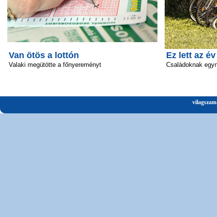
Van ötös a lottón
Ez lett az é
Valaki megütötte a főnyereményt
Családoknak egyn
vilagszam