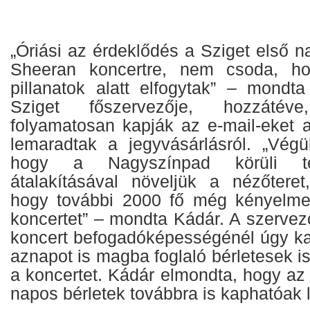
„Óriási az érdeklődés a Sziget első na
Sheeran koncertre, nem csoda, ho
pillanatok alatt elfogytak” – mond
Sziget főszervezője, hozzáté
folyamatosan kapják az e-mail-eket a
lemaradtak a jegyvásárlásról. „Végü
hogy a Nagyszínpad körüli ter
átalakításával növeljük a nézőteret
hogy további 2000 fő még kényelmes
koncertet” – mondta Kádár. A szerve
koncert befogadóképességénél úgy kal
aznapot is magba foglaló bérletesek i
a koncertet. Kádár elmondta, hogy az i
napos bérletek továbbra is kaphatóak 