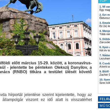
TOP
1. Mi v
Egy mag
2. Ezt m
Életvesz
3. Emel
Ez (is) l
4. Menj
Több min
5. Döbb
Zárcsökk
6. Ilyen
Két év t
7. Náda
Lezuhant
lföldi előtt március 15-29. között, a koronavírus-
8. Csod
A kerti 
sül - jelentette be pénteken Olekszij Danyilov, a
nács (RNBO) titkára a testület ülését követő
9. Blöff
Zacher G
10. Ilye
Szex kö
da hírportál jelentése szerint kijelentette, hogy az
 állampolgár viszont ez idő alatt is visszatérhet
MŰS