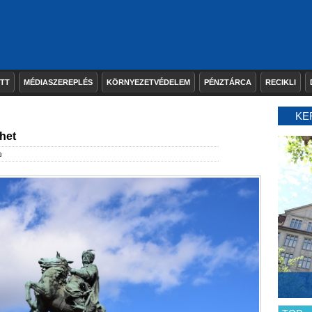
ETT
MÉDIASZEREPLÉS
KÖRNYEZETVÉDELEM
PÉNZTÁRCA
RECIKLI
KE
het