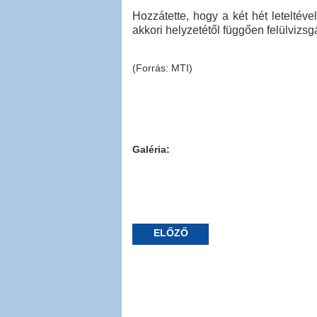
Hozzátette, hogy a két hét leteltével
akkori helyzetétől függően felülvizsgá
(Forrás: MTI)
Galéria:
ELŐZŐ