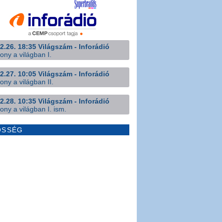
2.26. 18:35 Világszám - Inforádió
ony a világban I.
2.27. 10:05 Világszám - Inforádió
ony a világban II.
2.28. 10:35 Világszám - Inforádió
ony a világban I. ism.
ÖSSÉG