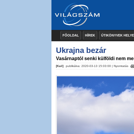
FŐOLDAL
HÍREK
ÚTIKÖNYVEK HELY
Ukrajna bezár
Vasárnaptól senki külföldi nem me
[Kail]
publikálva: 2020-03-13 15:03:00 |
Nyomtatás