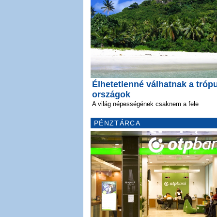
Élhetetlenné válhatnak a tróp
országok
A világ népességének csaknem a fele
PÉNZTÁRCA