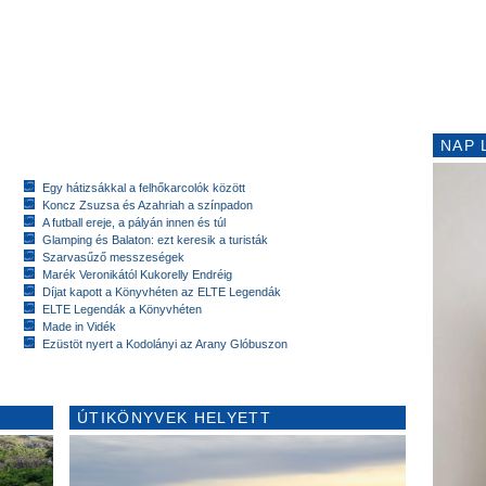
NAP 
Egy hátizsákkal a felhőkarcolók között
Koncz Zsuzsa és Azahriah a színpadon
A futball ereje, a pályán innen és túl
Glamping és Balaton: ezt keresik a turisták
Szarvasűző messzeségek
Marék Veronikától Kukorelly Endréig
Díjat kapott a Könyvhéten az ELTE Legendák
ELTE Legendák a Könyvhéten
Made in Vidék
Ezüstöt nyert a Kodolányi az Arany Glóbuszon
ÚTIKÖNYVEK HELYETT