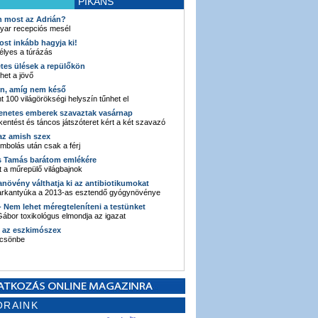
PIKÁNS
an most az Adrián?
yar recepciós mesél
ost inkább hagyja ki!
élyes a túrázás
etes ülések a repülőkön
ehet a jövő
en, amíg nem késő
t 100 világörökségi helyszín tűnhet el
enetes emberek szavaztak vasárnap
entést és táncos játszóteret kért a két szavazó
 az amish szex
ombolás után csak a férj
s Tamás barátom emlékére
 a műrepülő világbajnok
anövény válthatja ki az antibiotikumokat
sarkantyúka a 2013-as esztendő gyógynövénye
 - Nem lehet méregteleníteni a testünket
ábor toxikológus elmondja az igazat
n az eszkimószex
lcsönbe
ORAINK