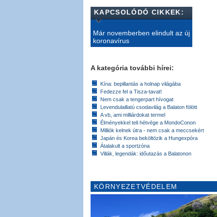
KAPCSOLÓDÓ CIKKEK:
Már novemberben elindult az új
koronavírus
A kategória további hírei:
Kína: bepillantás a holnap világába
Fedezze fel a Tisza-tavat!
Nem csak a tengerpart hívogat
Levendulaillatú csodavilág a Balaton fölött
A vb, ami milliárdokat termel
Élményekkel teli hétvége a MondoConon
Milliók kelnek útra - nem csak a meccsekért
Japán és Korea beköltözik a Hungexpóra
Átalakult a sportzóna
Villák, legendák: időutazás a Balatonon
KÖRNYEZETVÉDELEM