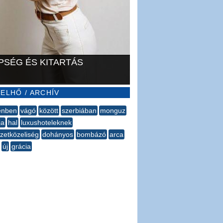
PSÉG ÉS KITARTÁS
ELHŐ / ARCHÍV
énben
vágó
között
szerbiában
monguz
ja
hal
luxushoteleknek
zetközeliség
dohányos
bombázó
arca
új
grácia