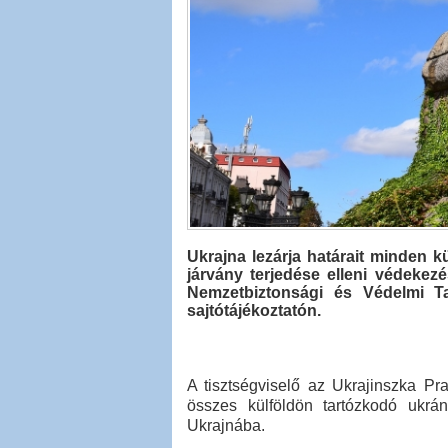
Ukrajna lezárja határait minden kü
járvány terjedése elleni védekezé
Nemzetbiztonsági és Védelmi Ta
sajtótájékoztatón.
A tisztségviselő az Ukrajinszka Prav
összes külföldön tartózkodó ukrán
Ukrajnába.