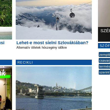
SZÉ
usi
Lehet-e most síelni Szlovákiában?
SZÓF
Alternatív ötletek hószegény időkre
zempl
csavar
RECIKLI
termés
szerint
--