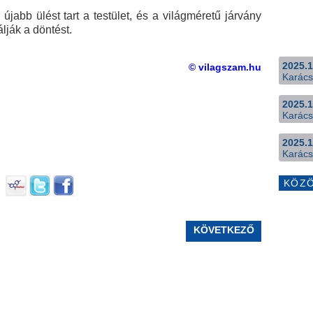
 újabb ülést tart a testület, és a világméretű járvány
lják a döntést.
2025.1
© vilagszam.hu
Karács
2025.1
Karács
2025.1
Karács
KÖZ
KÖVETKEZŐ