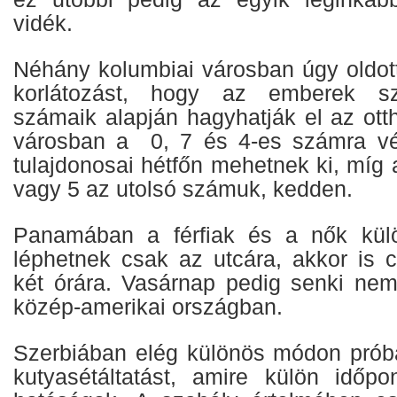
vidék.
Néhány kolumbiai városban úgy oldott
korlátozást, hogy az emberek sze
számaik alapján hagyhatják el az ott
városban a 0, 7 és 4-es számra v
tulajdonosai hétfőn mehetnek ki, míg 
vagy 5 az utolsó számuk, kedden.
Panamában a férfiak és a nők kül
léphetnek csak az utcára, akkor is 
két órára. Vasárnap pedig senki ne
közép-amerikai országban.
Szerbiában elég különös módon prób
kutyasétáltatást, amire külön időpon