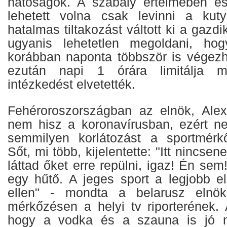
hatóságok. A szabály értelmében es
lehetett volna csak levinni a kuty
hatalmas tiltakozást váltott ki a gazdi
ugyanis lehetetlen megoldani, hog
korábban naponta többször is végezh
ezután napi 1 órára limitálja 
intézkedést elvetették.
Fehéroroszországban az elnök, Ale
nem hisz a koronavírusban, ezért n
semmilyen korlátozást a sportmérkő
Sőt, mi több, kijelentette: "Itt nincse
láttad őket erre repülni, igaz! Én sem
egy hűtő. A jeges sport a legjobb el
ellen" - mondta a belarusz elnök
mérkőzésen a helyi tv riporterének. 
hogy a vodka és a szauna is jó m