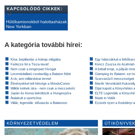
KAPCSOLÓDÓ CIKKEK:
Hűtőkamionokból halottasházak
New Yorkban
A kategória további hírei:
Kína: bepillantás a holnap világába
Egy hátizsákkal a felhőkarc
Fedezze fel a Tisza-tavat!
Koncz Zsuzsa és Azahriah
Nem csak a tengerpart hívogat
A futball ereje, a pályán inn
Levendulaillatú csodavilág a Balaton fölött
Glamping és Balaton: ezt ke
A vb, ami milliárdokat termel
Szarvasűző messzeségek
Élményekkel teli hétvége a MondoConon
Marék Veronikától Kukorell
Milliók kelnek útra - nem csak a meccsekért
Díjat kapott a Könyvhéten
Japán és Korea beköltözik a Hungexpóra
ELTE Legendák a Könyvhé
Átalakult a sportzóna
Made in Vidék
Villák, legendák: időutazás a Balatonon
Ezüstöt nyert a Kodolányi
KÖRNYEZETVÉDELEM
ÚTIKÖNYVEK