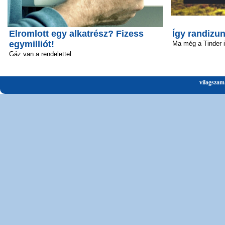
Elromlott egy alkatrész? Fizess
Így randizun
egymilliót!
Ma még a Tinder 
Gáz van a rendelettel
vilagszam