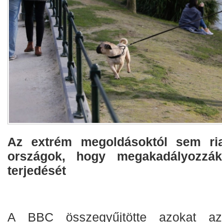
Az extrém megoldásoktól sem ri
országok, hogy megakadályozzák
terjedését
A BBC összegyűjtötte azokat az 