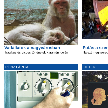
Vadállatok a nagyvárosban
Futás a sze
Tragikus és vicces történetek karantén idején
Ha ezt megnyered
PÉNZTÁRCA
RECIKLI