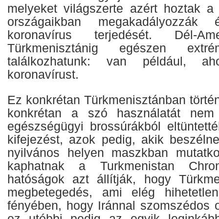
melyeket világszerte azért hoztak 
országaikban megakadályozzák 
koronavírus terjedését. Dél-Am
Türkmenisztánig egészen extré
találkozhatunk: van például, aho
koronavírust.
Ez konkrétan Türkmenisztánban történ
konkrétan a szó használatát nem 
egészségügyi brossúrákból eltüntetté
kifejezést, azok pedig, akik beszéln
nyilvános helyen maszkban mutatkoz
kaphatnak a Turkmenistan Chron
hatóságok azt állítják, hogy Türkm
megbetegedés, ami elég hihetetle
fényében, hogy Iránnal szomszédos o
ez utóbbi pedig az egyik leginkább