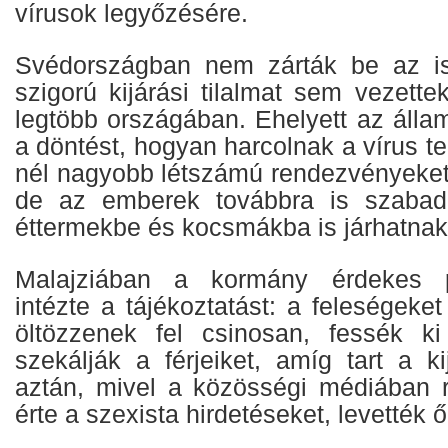
vírusok legyőzésére.
Svédországban nem zárták be az is
szigorú kijárási tilalmat sem vezett
legtöbb országában. Ehelyett az álla
a döntést, hogyan harcolnak a vírus te
nél nagyobb létszámú rendezvényeket 
de az emberek továbbra is szabad
éttermekbe és kocsmákba is járhatnak
Malajziában a kormány érdekes p
intézte a tájékoztatást: a feleségeket
öltözzenek fel csinosan, fessék 
szekálják a férjeiket, amíg tart a ki
aztán, mivel a közösségi médiában 
érte a szexista hirdetéseket, levették ő