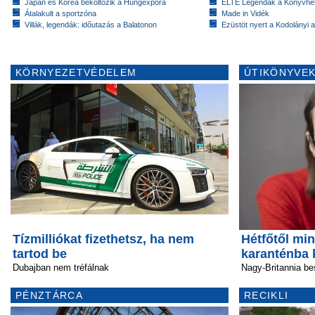
Japán és Korea beköltözik a Hungexpóra
ELTE Legendák a Könyvhé
Átalakult a sportzóna
Made in Vidék
Villák, legendák: időutazás a Balatonon
Ezüstöt nyert a Kodolányi
KÖRNYEZETVÉDELEM
ÚTIKÖNYVEK
Tízmilliókat fizethetsz, ha nem
Hétfőtől mi
tartod be
karanténba 
Dubajban nem tréfálnak
Nagy-Britannia be
PÉNZTÁRCA
RECIKLI