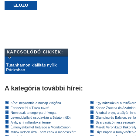
ELŐZŐ
KAPCSOLÓDÓ CIKKEK:
Tutanhamon kiállítás nyílik
Párizsban
A kategória további hírei:
Kína: bepillantás a holnap világába
Egy hátizsákkal a felhőkarc
Fedezze fel a Tisza-tavat!
Koncz Zsuzsa és Azahriah
Nem csak a tengerpart hívogat
A futball ereje, a pályán inn
Levendulaillatú csodavilág a Balaton fölött
Glamping és Balaton: ezt ke
A vb, ami milliárdokat termel
Szarvasűző messzeségek
Élményekkel teli hétvége a MondoConon
Marék Veronikától Kukorell
Milliók kelnek útra - nem csak a meccsekért
Díjat kapott a Könyvhéten