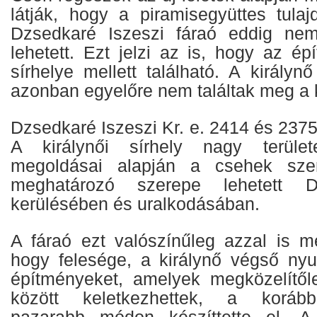
látják, hogy a piramisegyüttes tulaj
Dzsedkaré Iszeszi fáraó eddig nem
lehetett. Ezt jelzi az is, hogy az é
sírhelye mellett található. A királyn
azonban egyelőre nem találtak meg a 
Dzsedkaré Iszeszi Kr. e. 2414 és 2375 
A királynői sírhely nagy terület
megoldásai alapján a csehek szer
meghatározó szerepe lehetett D
kerülésében és uralkodásában.
A fáraó ezt valószínűleg azzal is me
hogy felesége, a királynő végső nyu
építményeket, amelyek megközelítő
között keletkezhettek, a koráb
pazarabb módon készíttette el. A k