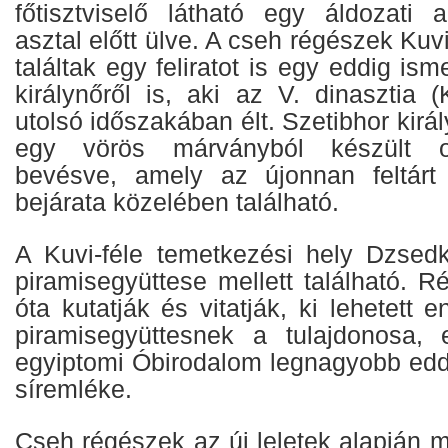
főtisztviselő látható egy áldozati 
asztal előtt ülve. A cseh régészek Kuv
találtak egy feliratot is egy eddig is
királynőről is, aki az V. dinasztia 
utolsó időszakában élt. Szetibhor kirá
egy vörös márványból készült o
bevésve, amely az újonnan feltárt 
bejárata közelében található.
A Kuvi-féle temetkezési hely Dzsedk
piramisegyüttese mellett található. 
óta kutatják és vitatják, ki lehetett
piramisegyüttesnek a tulajdonosa,
egyiptomi Óbirodalom legnagyobb eddi
síremléke.
Cseh régészek az új leletek alapján m