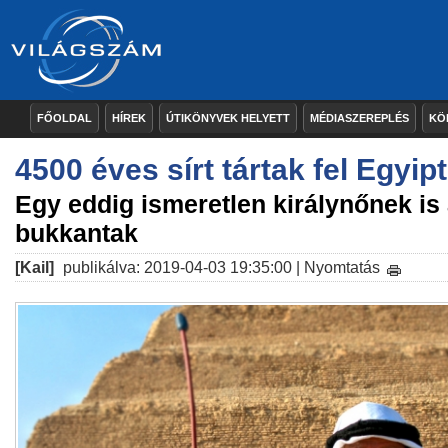
FŐOLDAL
HÍREK
ÚTIKÖNYVEK HELYETT
MÉDIASZEREPLÉS
KÖ
4500 éves sírt tártak fel Egyi
Egy eddig ismeretlen királynőnek i
bukkantak
[Kail]
publikálva: 2019-04-03 19:35:00 |
Nyomtatás