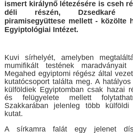
ismert királynő létezésére is cseh 
déli részén, Dzsedkaré I
piramisegyüttese mellett - közölte
Egyiptológiai Intézet.
Kuvi sírhelyét, amelyben megtaláltá
mumifikált testének maradványai
Megahed egyiptomi régész által vezet
kutatócsoport találta meg. A hatályos
külföldiek Egyiptomban csak hazai 
és felügyelete mellett folytatha
Szakkarában jelenleg több külföldi
kutat.
A sírkamra falát egy jelenet dís