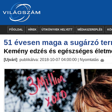
FŐOLDAL
HÍREK
ÚTIKÖNYVEK HELYETT
MÉDIASZEREPLÉS
KÖ
51 évesen maga a sugárzó te
Kemény edzés és egészséges életm
[Ujvári]
publikálva: 2018-10-07 04:00:00 |
Nyomtatás