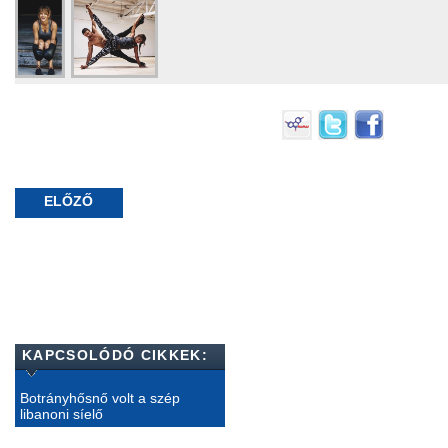
ELŐZŐ
KAPCSOLÓDÓ CIKKEK:
Botrányhősnő volt a szép
libanoni síelő