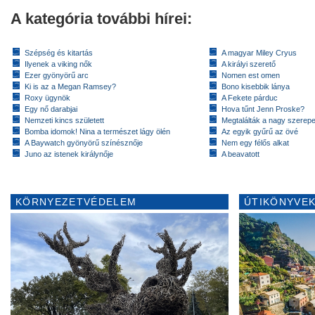
A kategória további hírei:
Szépség és kitartás
A magyar Miley Cryus
Ilyenek a viking nők
A királyi szerető
Ezer gyönyörű arc
Nomen est omen
Ki is az a Megan Ramsey?
Bono kisebbik lánya
Roxy ügynök
A Fekete párduc
Egy nő darabjai
Hova tűnt Jenn Proske?
Nemzeti kincs született
Megtalálták a nagy szerep
Bomba idomok! Nina a természet lágy ölén
Az egyik gyűrű az övé
A Baywatch gyönyörű színésznője
Nem egy félős alkat
Juno az istenek királynője
A beavatott
KÖRNYEZETVÉDELEM
ÚTIKÖNYVEK