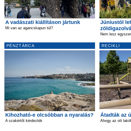
A vadászati kiállításon jártunk
Júniustól le
zöldigazolv
Mi van az agancskapun túl?
Nem lesz egyszerű
PÉNZTÁRCA
RECIKLI
Kihozható-e olcsóbban a nyaralás?
Átadták az 
A szakértőt kérdezték
Ahogy az ott lakó