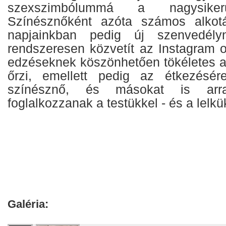
szexszimbólummá a nagysiker
Színésznőként azóta számos alkotás
napjainkban pedig új szenvedély
rendszeresen közvetít az Instagram 
edzéseknek köszönhetően tökéletes al
őrzi, emellett pedig az étkezésér
színésznő, és másokat is arr
foglalkozzanak a testükkel - és a lelkük
Galéria: