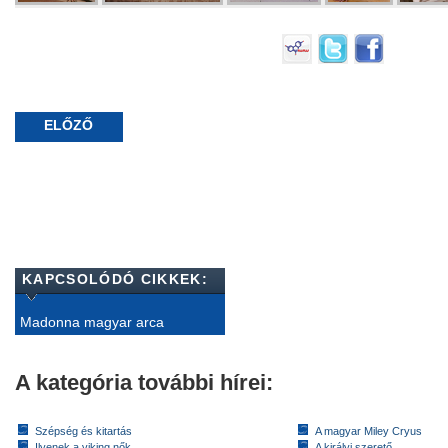
ELŐZŐ
KAPCSOLÓDÓ CIKKEK:
Madonna magyar arca
A kategória további hírei:
Szépség és kitartás
A magyar Miley Cryus
Ilyenek a viking nők
A királyi szerető