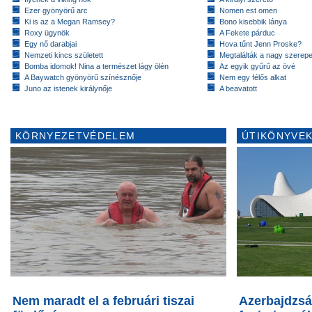
Ezer gyönyörű arc
Nomen est omen
Ki is az a Megan Ramsey?
Bono kisebbik lánya
Roxy ügynök
A Fekete párduc
Egy nő darabjai
Hova tűnt Jenn Proske?
Nemzeti kincs született
Megtalálták a nagy szerep
Bomba idomok! Nina a természet lágy ölén
Az egyik gyűrű az övé
A Baywatch gyönyörű színésznője
Nem egy félős alkat
Juno az istenek királynője
A beavatott
KÖRNYEZETVÉDELEM
ÚTIKÖNYVEK
Nem maradt el a februári tiszai
Azerbajdzsá