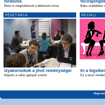
fürdőzés
focirajongó
Most is megmártózott a debreceni orvos
Baku szédületes i
PÉNZTÁRCA
RECIKLI
Gyakornokok a jövő reménységei
Ki a legsik
Képzés a valós igények szerint
Ez a teszt minden 
vilagszam