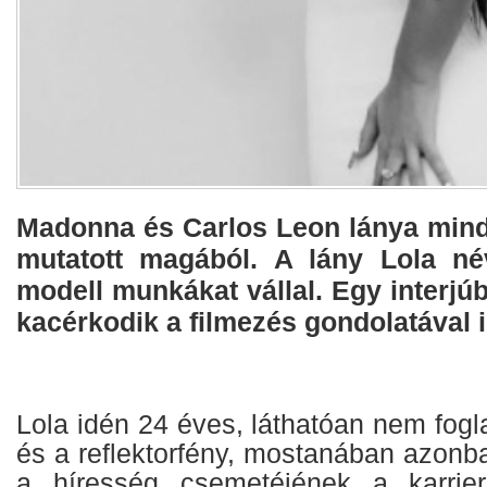
Madonna és Carlos Leon lánya min
mutatott magából. A lány Lola n
modell munkákat vállal. Egy interjúb
kacérkodik a filmezés gondolatával i
Lola idén 24 éves, láthatóan nem fogla
és a reflektorfény, mostanában azonban
a híresség csemetéjének a karrierj