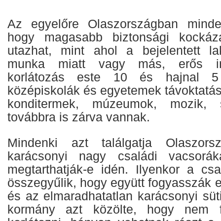
Az egyelőre Olaszországban minden
hogy magasabb biztonsági kocká
utazhat, mint ahol a bejelentett l
munka miatt vagy más, erős ind
korlátozás este 10 és hajnal 5
középiskolák és egyetemek távoktatá
konditermek, múzeumok, mozik, 
továbbra is zárva vannak.
Mindenki azt találgatja Olaszor
karácsonyi nagy családi vacsorák
megtarthatják-e idén. Ilyenkor a csa
összegyűlik, hogy együtt fogyasszák 
és az elmaradhatatlan karácsonyi süti
kormány azt közölte, hogy nem fo