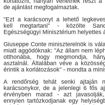
korlátozni, hányan vehetnek részt a 
de ajánlást megfogalmaztak.
"Ezt a karácsonyt a lehető legkeve
kell megtartani" - közölte Sa
Egészségügyi Minisztérium helyettes á
Giuseppe Conte miniszterelnök is vál
miatt aggódóknak: "Az állam nem lép
otthonába, hogy megmondja, hán
asztalnál. Általában véve a közössé
érintik a korlátozások" - mondta a mini
A rendőrség tehát senki ajtaján 
karácsonykor, de a jelenlegi 6 fős a
érvényben marad - azt javasoljá
ennyien tartózkodjanak egy helyiségb