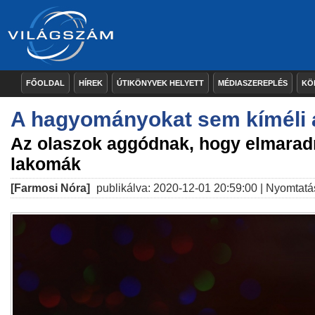
FŐOLDAL
HÍREK
ÚTIKÖNYVEK HELYETT
MÉDIASZEREPLÉS
KÖ
A hagyományokat sem kíméli 
Az olaszok aggódnak, hogy elmarad
lakomák
[Farmosi Nóra]
publikálva: 2020-12-01 20:59:00 |
Nyomtatá