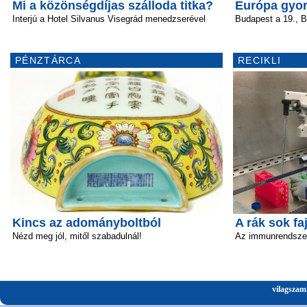
Mi a közönségdíjas szálloda titka?
Európa gyor
Interjú a Hotel Silvanus Visegrád menedzserével
Budapest a 19., Be
PÉNZTÁRCA
RECIKLI
Kincs az adományboltból
A rák sok fa
Nézd meg jól, mitől szabadulnál!
Az immunrendszer 
vilagszam