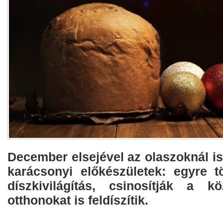
December elsejével az olaszoknál i
karácsonyi előkészületek: egyre t
díszkivilágítás, csinosítják a k
otthonokat is feldíszítik.