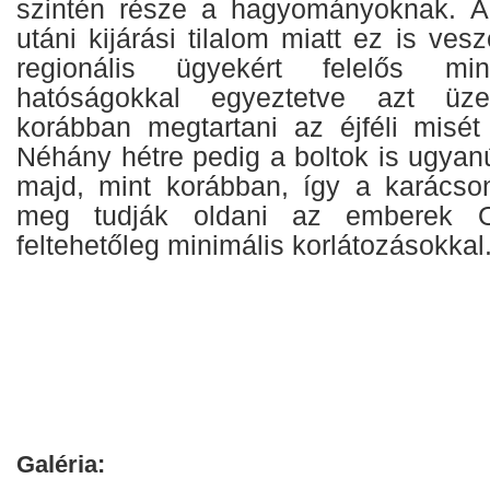
szintén része a hagyományoknak. A
utáni kijárási tilalom miatt ez is ves
regionális ügyekért felelős mi
hatóságokkal egyeztetve azt üze
korábban megtartani az éjféli misé
Néhány hétre pedig a boltok is ugya
majd, mint korábban, így a karácson
meg tudják oldani az emberek O
feltehetőleg minimális korlátozásokkal
Galéria: