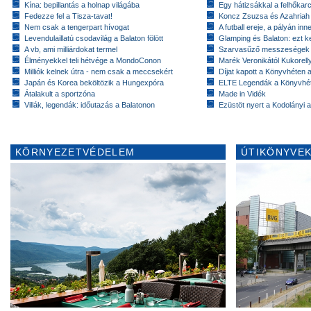
Kína: bepillantás a holnap világába
Egy hátizsákkal a felhőkarc
Fedezze fel a Tisza-tavat!
Koncz Zsuzsa és Azahriah
Nem csak a tengerpart hívogat
A futball ereje, a pályán inn
Levendulaillatú csodavilág a Balaton fölött
Glamping és Balaton: ezt ke
A vb, ami milliárdokat termel
Szarvasűző messzeségek
Élményekkel teli hétvége a MondoConon
Marék Veronikától Kukorell
Milliók kelnek útra - nem csak a meccsekért
Díjat kapott a Könyvhéten
Japán és Korea beköltözik a Hungexpóra
ELTE Legendák a Könyvhé
Átalakult a sportzóna
Made in Vidék
Villák, legendák: időutazás a Balatonon
Ezüstöt nyert a Kodolányi
KÖRNYEZETVÉDELEM
ÚTIKÖNYVEK