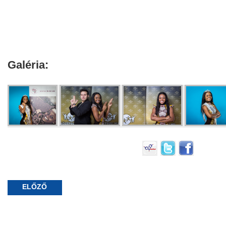
Galéria:
ELŐZŐ