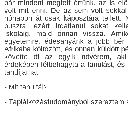
bár mindent megtett értünk, az is el
volt mit enni. De az sem volt sokkal
hónapon át csak káposztára tellett.
buszra, ezért irdatlanul sokat kell
iskoláig, majd onnan vissza. Amik
egyetemre, édesanyánk a jobb bér
Afrikába költözött, és onnan küldött 
követte őt az egyik nővérem, ak
érdekében félbehagyta a tanulást, és
tandíjamat.
- Mit tanultál?
- Táplálkozástudományból szereztem 