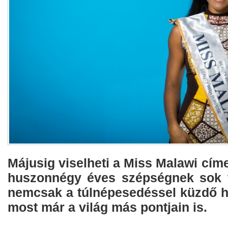
Májusig viselheti a Miss Malawi címe
huszonnégy éves szépségnek sok t
nemcsak a túlnépesedéssel küzdő 
most már a világ más pontjain is.