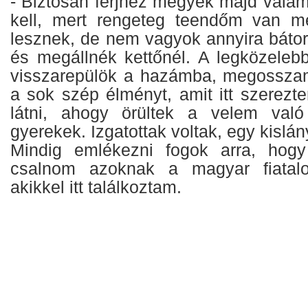
- Biztosan férjhez megyek majd valami
kell, mert rengeteg teendőm van m
lesznek, de nem vagyok annyira báto
és megállnék kettőnél. A legközeleb
visszarepülök a hazámba, megosszam
a sok szép élményt, amit itt szerezte
látni, ahogy örültek a velem való
gyerekek. Izgatottak voltak, egy kislány
Mindig emlékezni fogok arra, hogy 
csalnom azoknak a magyar fiatalo
akikkel itt találkoztam.