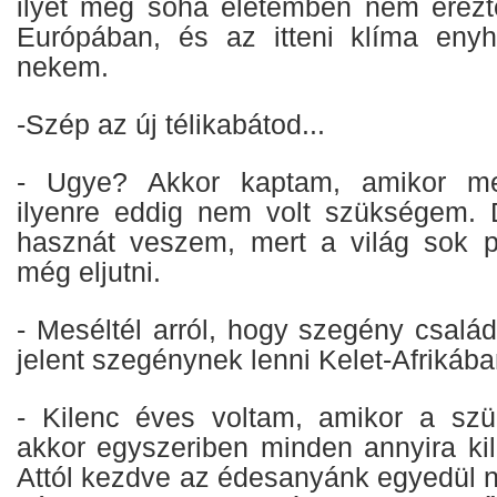
ilyet még soha életemben nem érezt
Európában, és az itteni klíma enyh
nekem.
-Szép az új télikabátod...
- Ugye? Akkor kaptam, amikor me
ilyenre eddig nem volt szükségem. 
hasznát veszem, mert a világ sok p
még eljutni.
- Meséltél arról, hogy szegény családb
jelent szegénynek lenni Kelet-Afrikáb
- Kilenc éves voltam, amikor a szül
akkor egyszeriben minden annyira kil
Attól kezdve az édesanyánk egyedül n