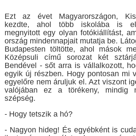
Ezt az évet Magyarországon, Kis
kezdte, ahol több iskolába is ellá
megnyitott egy olyan fotókiállítást, am
ország mindennapjait mutatja be. Láto
Budapesten töltötte, ahol mások mell
Középsuli című sorozat két sztárjá
Bendével - sőt arra is vállalkozott, h
egyik új részben. Hogy pontosan mi v
egyelőre nem áruljuk el. Azt viszont i
valójában ez a törékeny, mindig 
szépség.
- Hogy tetszik a hó?
- Nagyon hideg! És egyébként is cuda