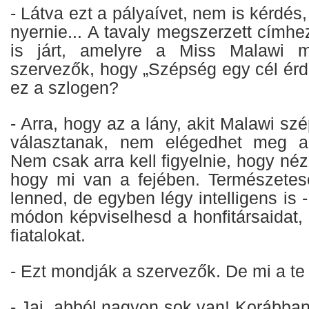
- Látva ezt a pályaívet, nem is kérdés,
nyernie... A tavaly megszerzett címh
is járt, amelyre a Miss Malawi m
szervezők, hogy „Szépség egy cél érd
ez a szlogen?
- Arra, hogy az a lány, akit Malawi sz
választanak, nem elégedhet meg a
Nem csak arra kell figyelnie, hogy néz
hogy mi van a fejében. Természetes
lenned, de egyben légy intelligens is 
módon képviselhesd a honfitársaidat,
fiatalokat.
- Ezt mondják a szervezők. De mi a te
- Jaj, abból nagyon sok van! Korábba