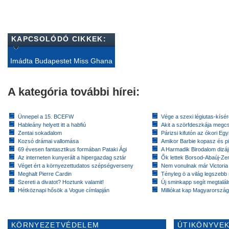
KAPCSOLÓDÓ CIKKEK:
Imádta Budapestet Miss Ghana
A kategória további hírei:
Ünnepel a 15. BCEFW
Vége a szexi légiutas-kísé
Hableány helyett itt a habfiú
Akit a szörfdeszkája megc
Zentai sokadalom
Párizsi kifutón az ókori Eg
Kozsó drámai vallomása
Amikor Barbie kopasz és pi
69 évesen fantasztikus formában Pataki Ági
A Harmadik Birodalom dizáj
Az interneten kunyerált a hipergazdag sztár
Ők lettek Borsod-Abaúj-Ze
Véget ért a környezettudatos szépségverseny
Nem vonulnak már Victoria
Meghalt Pierre Cardin
Tényleg ö a világ legszebb
Szereti a divatot? Hoztunk valamit!
Új sminkapp segít megtaláln
Hétköznapi hősök a Vogue címlapján
Milliókat kap Magyarorszá
KÖRNYEZETVÉDELEM
ÚTIKÖNYVEK