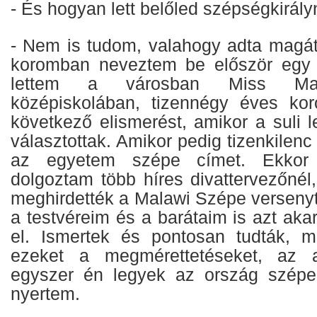
- És hogyan lett belőled szépségkirál
- Nem is tudom, valahogy adta magát
koromban neveztem be először egy 
lettem a városban Miss Mag
középiskolában, tizennégy éves k
következő elismerést, amikor a suli 
választottak. Amikor pedig tizenkilenc
az egyetem szépe címet. Ekkor 
dolgoztam több híres divattervezőnél
meghirdették a Malawi Szépe versenyt
a testvéreim és a barátaim is azt akar
el. Ismertek és pontosan tudták, m
ezeket a megmérettetéseket, az
egyszer én legyek az ország szép
nyertem.