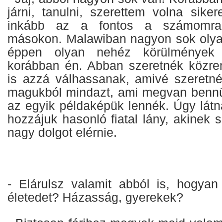
járni, tanulni, szerettem volna sike
inkább az a fontos a számomra,
másokon. Malawiban nagyon sok olyan
éppen olyan nehéz körülmények 
korábban én. Abban szeretnék közre
is azzá válhassanak, amivé szeretn
magukból mindazt, ami megvan bennü
az egyik példaképük lennék. Úgy látn
hozzájuk hasonló fiatal lány, akinek 
nagy dolgot elérnie.
- Elárulsz valamit abból is, hogyan
életedet? Házasság, gyerekek?