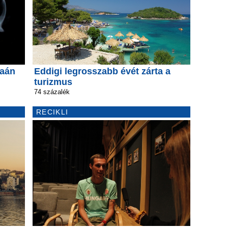
naán
Eddigi legrosszabb évét zárta a
turizmus
74 százalék
RECIKLI