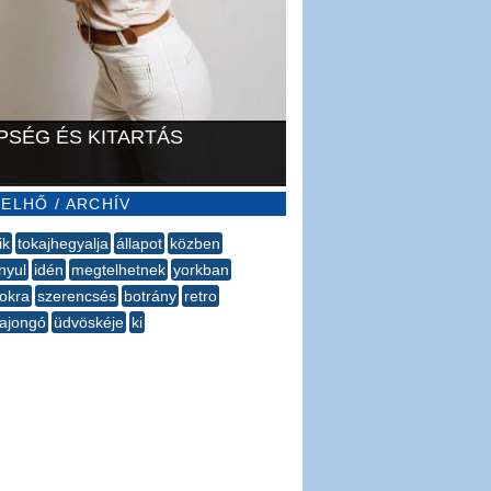
PSÉG ÉS KITARTÁS
ELHŐ / ARCHÍV
ik
tokajhegyalja
állapot
közben
nyul
idén
megtelhetnek
yorkban
tokra
szerencsés
​botrány
retro
rajongó
üdvöskéje
ki