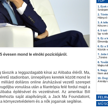
TOP
1. Ezek
Sztárjain
2. Tönk
Hiányzó
3. A lel
Készen á
4. 5 tut
Így szab
5. Ez a 
Elmondju
6. Ez a 
Köztük 
55 évesen mond le elnöki pozíciójáról.
7. Joli
„Történt
8. Tová
Majka kib
9. Nagy
 távozik a leggazdagabb kínai az Alibaba éléről. Ma,
Nem akár
méretű stadionban, ünnepélyes keretek között mond le
10. Öng
A királyi
 milliárd dolláros online áruházával vezető szerepet
ugdíjba vonulása után a filantrópia felé fordul majd a
 Alibaba építésével és vezetésével. Az amerikai Bill
trehozta saját alapítványát, a Jack Ma Foundationt,
, a környezetvédelem és a nők jogainak segítése.
MŰS