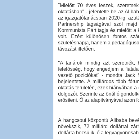
"Mielőtt 70 éves leszek, szeretnék
oktatásban" - jelentette be az Aliba
az igazgatótanácsban 2020-ig, azutá
Partnership tagságával szól majd
Kommunista Párt tagja és mielőtt a
volt. Ezért különösen fontos s
születésnapja, hanem a pedagógusok 
távozást illetően.
"A tanárok mindig azt szeretnék,
felelősség, hogy engedjem a fiatal
vezető pozíciókat" - mondta Jack
bejelentette. A milliárdos több fó
oktatás területén, ezek hiányában a
dolgozói. Szerinte az önálló gondol
erősíteni. Ő az alapítványával azon f
A hangcsoui központú Alibaba bevét
növekszik, 72 milliárd dollárral zá
dollárra becsülik, ő a legvagyonosa