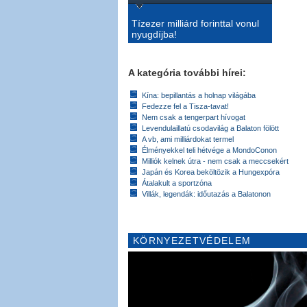
Tízezer milliárd forinttal vonul
nyugdíjba!
A kategória további hírei:
Kína: bepillantás a holnap világába
Fedezze fel a Tisza-tavat!
Nem csak a tengerpart hívogat
Levendulaillatú csodavilág a Balaton fölött
A vb, ami milliárdokat termel
Élményekkel teli hétvége a MondoConon
Milliók kelnek útra - nem csak a meccsekért
Japán és Korea beköltözik a Hungexpóra
Átalakult a sportzóna
Villák, legendák: időutazás a Balatonon
KÖRNYEZETVÉDELEM