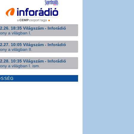
2.26. 18:35 Világszám - Inforádió
ony a világban I.
2.27. 10:05 Világszám - Inforádió
ony a világban II.
2.28. 10:35 Világszám - Inforádió
ony a világban I. ism.
ÖSSÉG