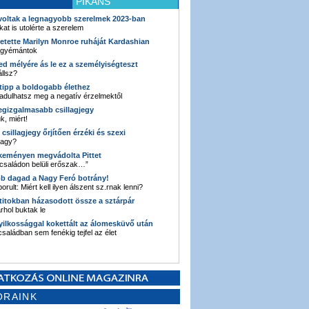
PIKÁNS
 voltak a legnagyobb szerelmek 2023-ban
kat is utolérte a szerelem
retette Marilyn Monroe ruháját Kardashian
 gyémántok
ked mélyére ás le ez a személyiségteszt
llsz?
i tipp a boldogabb élethez
adulhatsz meg a negatív érzelmektől
legizgalmasabb csillagjegy
k, miért!
3 csillagjegy őrjítően érzéki és szexi
vagy?
e keményen megvádolta Pittet
 családon belüli erőszak…”
bb dagad a Nagy Feró botrány!
orult: Miért kell ilyen álszent sz.rnak lenni?
 titokban házasodott össze a sztárpár
hol buktak le
yilkossággal kokettált az álomesküvő után
 családban sem fenékig tejfel az élet
ORAINK