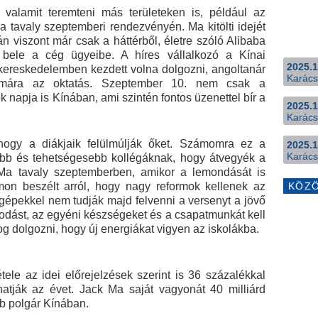
 valamit teremteni más területeken is, például az
ba tavaly szeptemberi rendezvényén. Ma kitölti idejét
n viszont már csak a háttérből, életre szóló Alibaba
 bele a cég ügyeibe. A híres vállalkozó a Kínai
2025.1
 kereskedelemben kezdett volna dolgozni, angoltanár
Karács
zámára az oktatás. Szeptember 10. nem csak a
napja is Kínában, ami szintén fontos üzenettel bír a
2025.1
Karács
 hogy a diákjaik felülmúlják őket. Számomra ez a
2025.1
Karács
abb és tehetségesebb kollégáknak, hogy átvegyék a
 Ma tavaly szeptemberben, amikor a lemondását is
rumon beszélt arról, hogy nagy reformok kellenek az
KÖZ
 gépekkel nem tudják majd felvenni a versenyt a jövő
kodást, az egyéni készségeket és a csapatmunkát kell
og dolgozni, hogy új energiákat vigyen az iskolákba.
ele az idei előrejelzések szerint is 36 százalékkal
rhatják az évet. Jack Ma saját vagyonát 40 milliárd
bb polgár Kínában.