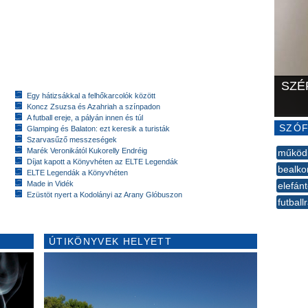
SZÉ
Egy hátizsákkal a felhőkarcolók között
Koncz Zsuzsa és Azahriah a színpadon
A futball ereje, a pályán innen és túl
SZÓF
Glamping és Balaton: ezt keresik a turisták
Szarvasűző messzeségek
Marék Veronikától Kukorelly Endréig
működ
Díjat kapott a Könyvhéten az ELTE Legendák
bealko
ELTE Legendák a Könyvhéten
Made in Vidék
elefán
Ezüstöt nyert a Kodolányi az Arany Glóbuszon
futball
--
ÚTIKÖNYVEK HELYETT