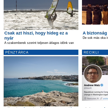
Csak azt hiszi, hogy hideg ez a
A biztonság
nyár
De sok más oka is
A szakemberek szerint teljesen átlagos időnk van
PÉNZTÁRCA
RECIKLI