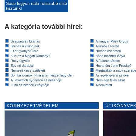
Sose legyen nála rosszabb első
tisztünk!
A kategória további hírei:
Szépség és kitartás
A magyar Miley Cryus
Ilyenek a viking nők
A királyi szerető
Ezer gyönyörű arc
Nomen est omen
Ki is az a Megan Ramsey?
Bono kisebbik lánya
Roxy ügynök
A Fekete párduc
Egy nő darabjai
Hova tűnt Jenn Proske?
Nemzeti kincs született
Megtalálták a nagy szerep
Bomba idomok! Nina a természet lágy ölén
Az egyik gyűrű az övé
A Baywatch gyönyörű színésznője
Nem egy félős alkat
Juno az istenek királynője
A beavatott
KÖRNYEZETVÉDELEM
ÚTIKÖNYVEK