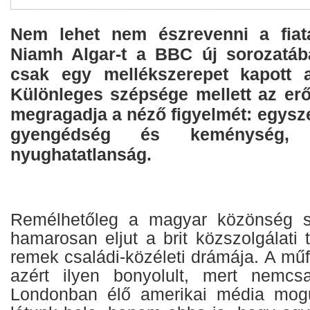
Nem lehet nem észrevenni a fiata
Niamh Algar-t a BBC új sorozatáb
csak egy mellékszerepet kapott a 
Különleges szépsége mellett az erő
megragadja a néző figyelmét: egysze
gyengédség és keménység,
nyughatatlanság.
Remélhetőleg a magyar közönség s
hamarosan eljut a brit közszolgálati t
remek családi-közéleti drámája. A mű
azért ilyen bonyolult, mert nemc
Londonban élő amerikai média mogu