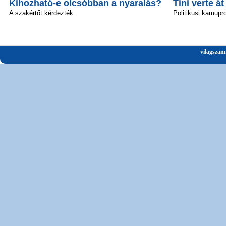
Kihozható-e olcsóbban a nyaralás?
Tini verte át
A szakértőt kérdezték
Politikusi kamupro
vilagszam