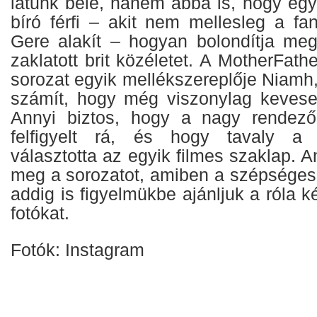
látunk bele, hanem abba is, hogy egy
bíró férfi – akit nem mellesleg a fa
Gere alakít – hogyan bolondítja me
zaklatott brit közéletet. A MotherFath
sorozat egyik mellékszereplője Niamh,
számít, hogy még viszonylag keveset 
Annyi biztos, hogy a nagy rendező,
felfigyelt rá, és hogy tavaly a 
választotta az egyik filmes szaklap. A
meg a sorozatot, amiben a szépséges 
addig is figyelmükbe ajánljuk a róla k
fotókat.
Fotók: Instagram