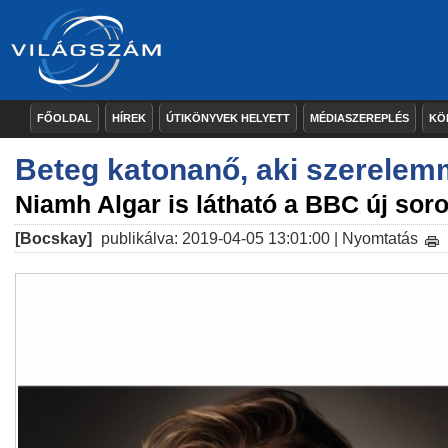
FŐOLDAL
HÍREK
ÚTIKÖNYVEK HELYETT
MÉDIASZEREPLÉS
KÖ
Beteg katonanő, aki szerelem
Niamh Algar is látható a BBC új sor
[Bocskay]
publikálva: 2019-04-05 13:01:00 |
Nyomtatás