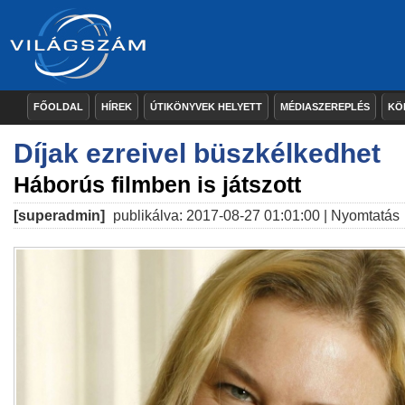
FŐOLDAL
HÍREK
ÚTIKÖNYVEK HELYETT
MÉDIASZEREPLÉS
KÖ
Díjak ezreivel büszkélkedhet
Háborús filmben is játszott
[superadmin]
publikálva: 2017-08-27 01:01:00 |
Nyomtatás