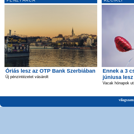
PÉNZTÁRCA
RECIKLI
Óriás lesz az OTP Bank Szerbiában
Ennek a 3 c
júniusa lesz
Új pénzintézetet vásárolt
Vacak hónapok ut
vilagszam