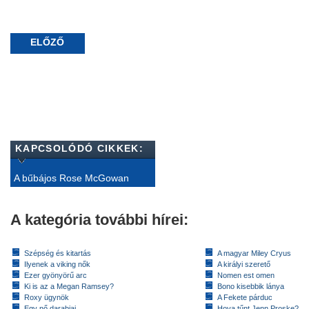
ELŐZŐ
KAPCSOLÓDÓ CIKKEK:
A bűbájos Rose McGowan
A kategória további hírei:
Szépség és kitartás
A magyar Miley Cryus
Ilyenek a viking nők
A királyi szerető
Ezer gyönyörű arc
Nomen est omen
Ki is az a Megan Ramsey?
Bono kisebbik lánya
Roxy ügynök
A Fekete párduc
Egy nő darabjai
Hova tűnt Jenn Proske?