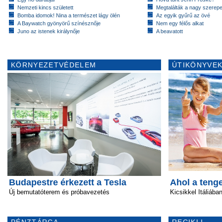
Nemzeti kincs született
Megtalálták a nagy szerep
Bomba idomok! Nina a természet lágy ölén
Az egyik gyűrű az övé
A Baywatch gyönyörű színésznője
Nem egy félős alkat
Juno az istenek királynője
A beavatott
KÖRNYEZETVÉDELEM
ÚTIKÖNYVEK
Budapestre érkezett a Tesla
Ahol a tenge
Új bemutatóterem és próbavezetés
Kicsikkel Itáliába