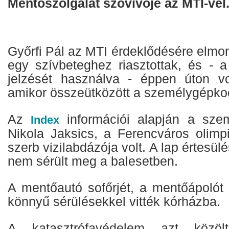
Mentőszolgálat szóvivője az MTI-vel
Győrfi Pál az MTI érdeklődésére elmo
egy szívbeteghez riasztottak, és - 
jelzését használva - éppen úton vo
amikor összeütközött a személygépkoc
Az
információi alapján a sze
Index
Nikola Jaksics, a Ferencváros olimpi
szerb vizilabdázója volt. A lap értesülé
nem sérült meg a balesetben.
A mentőautó sofőrjét, a mentőápolót
könnyű sérülésekkel vitték kórházba.
A katasztrófavédelem azt közöl