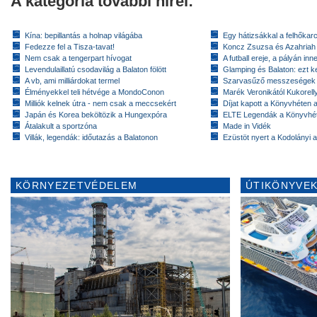
A kategória további hírei:
Kína: bepillantás a holnap világába
Egy hátizsákkal a felhőkarc
Fedezze fel a Tisza-tavat!
Koncz Zsuzsa és Azahriah
Nem csak a tengerpart hívogat
A futball ereje, a pályán inn
Levendulaillatú csodavilág a Balaton fölött
Glamping és Balaton: ezt ke
A vb, ami milliárdokat termel
Szarvasűző messzeségek
Élményekkel teli hétvége a MondoConon
Marék Veronikától Kukorell
Milliók kelnek útra - nem csak a meccsekért
Díjat kapott a Könyvhéten
Japán és Korea beköltözik a Hungexpóra
ELTE Legendák a Könyvhé
Átalakult a sportzóna
Made in Vidék
Villák, legendák: időutazás a Balatonon
Ezüstöt nyert a Kodolányi
KÖRNYEZETVÉDELEM
ÚTIKÖNYVEK