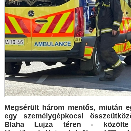
Megsérült három mentős, miután e
egy személygépkocsi összeütköz
Blaha Lujza téren - közölt