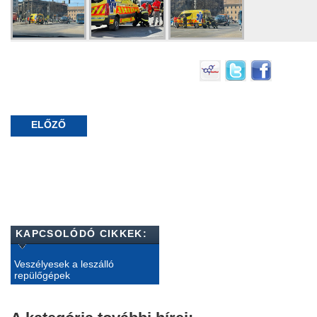
ELŐZŐ
KAPCSOLÓDÓ CIKKEK:
Veszélyesek a leszálló
repülőgépek