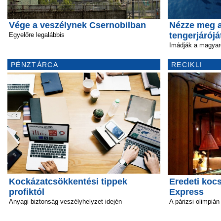
Vége a veszélynek Csernobilban
Nézze meg a
tengerjárójá
Egyelőre legalábbis
Imádják a magyar
PÉNZTÁRCA
RECIKLI
Kockázatcsökkentési tippek
Eredeti kocs
profiktól
Express
Anyagi biztonság veszélyhelyzet idején
A párizsi olimpián