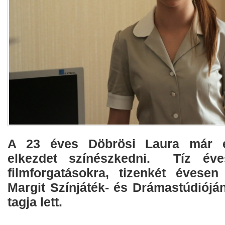
A 23 éves Döbrösi Laura már eg
elkezdet színészkedni. Tíz éve
filmforgatásokra, tizenkét évese
Margit Színjáték- és Drámastúdiójá
tagja lett.