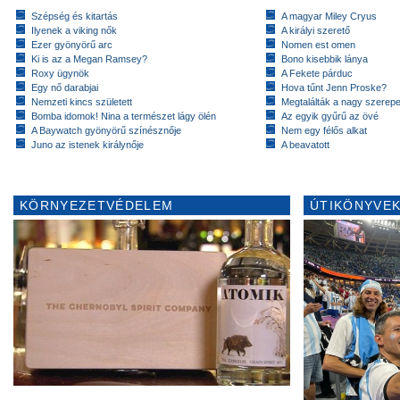
Szépség és kitartás
A magyar Miley Cryus
Ilyenek a viking nők
A királyi szerető
Ezer gyönyörű arc
Nomen est omen
Ki is az a Megan Ramsey?
Bono kisebbik lánya
Roxy ügynök
A Fekete párduc
Egy nő darabjai
Hova tűnt Jenn Proske?
Nemzeti kincs született
Megtalálták a nagy szerep
Bomba idomok! Nina a természet lágy ölén
Az egyik gyűrű az övé
A Baywatch gyönyörű színésznője
Nem egy félős alkat
Juno az istenek királynője
A beavatott
KÖRNYEZETVÉDELEM
ÚTIKÖNYVEK