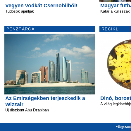
Vegyen vodkát Csernobilból!
Magyar futb
Tudósok ajánlják
Katar a kulisszák
PÉNZTÁRCA
RECIKLI
Az Emírségekben terjeszkedik a
Dinó, boros
Wizzair
A világ legkisebbj
Új diszkont Abu Dzabiban
vilagszam