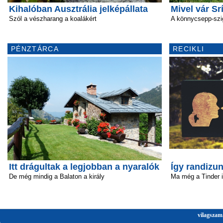
Kihalóban Ausztrália jelképállata
Mivel vár Sr
Szól a vészharang a koalákért
A könnycsepp-szi
PÉNZTÁRCA
RECIKLI
Itt drágultak a legjobban a nyaralók
Így randizun
De még mindig a Balaton a király
Ma még a Tinder 
vilagszam