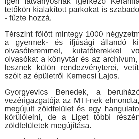
igen látványosnak ígérkező Kerámia
tetőkön kialakított parkokat is szabad
- fűzte hozzá.
Térszint fölött mintegy 1000 négyzet
a gyermek- és ifjúsági állandó kiá
olvasóteremmel, kutatóterekkel
olvasókat a könyvtár és az archívu
lesznek külön rendezvényterei, vetít
szólt az épületről Kemecsi Lajos.
Gyorgyevics Benedek, a beruházó 
vezérigazgatója az MTI-nek elmondta,
megújult zöldfelület és egy hangulat
körülölelni, de a Liget többi részén
zöldfelületek megújítása.