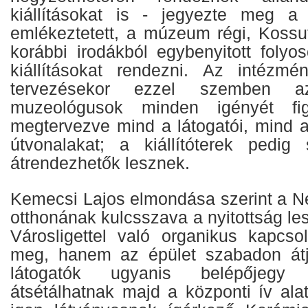
kiállításokat is - jegyezte meg a
emlékeztetett, a múzeum régi, Kossut
korábbi irodákból egybenyitott folyo
kiállításokat rendezni. Az intézmé
tervezésekor ezzel szemben 
muzeológusok minden igényét fig
megtervezve mind a látogatói, mind a
útvonalakat; a kiállítóterek pedig s
átrendezhetők lesznek.
Kemecsi Lajos elmondása szerint a N
otthonának kulcsszava a nyitottság l
Városligettel való organikus kapcso
meg, hanem az épület szabadon átjá
látogatók ugyanis belépőjegy 
átsétálhatnak majd a központi ív ala