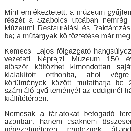
Mint emlékeztetett, a múzeum gyűjte
részét a Szabolcs utcában nemrég 
Múzeumi Restaurálási és Raktározás
be; a műtárgyak költöztetése már meg 
Kemecsi Lajos főigazgató hangsúlyozt
vezetett Néprajzi Múzeum 150 év
először költözhet kimondottan sajá
kialakított otthonba, ahol végre
körülmények között mutathatja be 
számláló gyűjteményét az eddiginél 
kiállítótérben.
Nemcsak a tárlatokat befogadó ter
azonban, hanem csaknem összese
négyzetméteren rendeznek állan