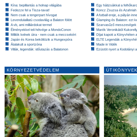
Kína: bepillantás a holnap világába
Egy hátizsákkal a felhőkarc
Fedezze fel a Tisza-tavat!
Koncz Zsuzsa és Azahriah
Nem csak a tengerpart hívogat
A futball ereje, a pályán inn
Levendulaillatú csodavilág a Balaton fölött
Glamping és Balaton: ezt ke
A vb, ami milliárdokat termel
Szarvasűző messzeségek
Élményekkel teli hétvége a MondoConon
Marék Veronikától Kukorell
Milliók kelnek útra - nem csak a meccsekért
Díjat kapott a Könyvhéten
Japán és Korea beköltözik a Hungexpóra
ELTE Legendák a Könyvhé
Átalakult a sportzóna
Made in Vidék
Villák, legendák: időutazás a Balatonon
Ezüstöt nyert a Kodolányi
KÖRNYEZETVÉDELEM
ÚTIKÖNYVEK