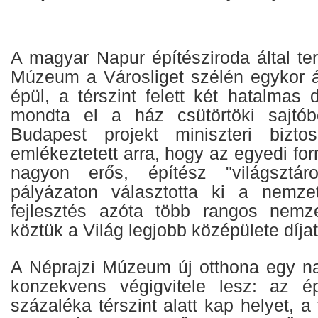
A magyar Napur építésziroda által ter
Múzeum a Városliget szélén egykor ál
épül, a térszint felett két hatalmas
mondta el a ház csütörtöki sajtób
Budapest projekt miniszteri bizt
emlékeztetett arra, hogy az egyedi for
nagyon erős, építész "világsztárok
pályázaton választotta ki a nemze
fejlesztés azóta több rangos nemze
köztük a Világ legjobb középülete díjat
A Néprajzi Múzeum új otthona egy n
konzekvens végigvitele lesz: az é
százaléka térszint alatt kap helyet, a f