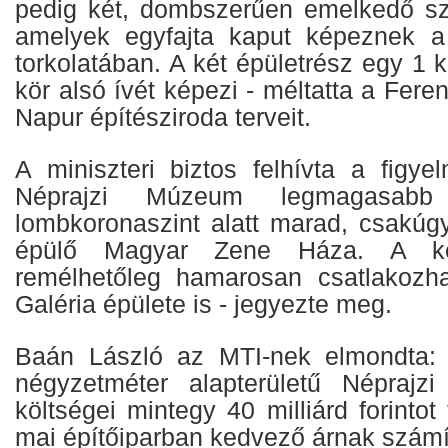
pedig két, dombszerűen emelkedő szá
amelyek egyfajta kaput képeznek a 
torkolatában. A két épületrész egy 1 
kör alsó ívét képezi - méltatta a Fere
Napur építésziroda terveit.
A miniszteri biztos felhívta a figye
Néprajzi Múzeum legmagasab
lombkoronaszint alatt marad, csakúg
épülő Magyar Zene Háza. A ké
remélhetőleg hamarosan csatlakozh
Galéria épülete is - jegyezte meg.
Baán László az MTI-nek elmondta: 
négyzetméter alapterületű Néprajz
költségei mintegy 40 milliárd forintot
mai építőiparban kedvező árnak számí