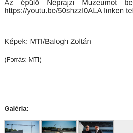
Az épülő Néprajzi Múzeumot be
https://youtu.be/50shzzl0ALA linken t
Képek: MTI/Balogh Zoltán
(Forrás: MTI)
Galéria: