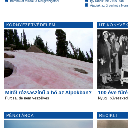
Bombákat találtak a Margitszigetnél
Így randizunk vírus után
Átadták az új parkot a Nor
KÖRNYEZETVÉDELEM
ÚTIKÖNYVEK
Mitől rózsaszínű a hó az Alpokban?
100 éve fűré
Furcsa, de nem veszélyes
Nyugi, bűvészked
PÉNZTÁRCA
RECIKLI