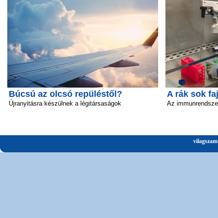
Búcsú az olcsó repüléstől?
A rák sok fa
Újranyitásra készülnek a légitársaságok
Az immunrendszer 
vilagszam