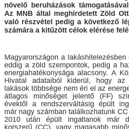
növelő beruházások támogatásával 
Az MNB által meghirdetett Zöld O
való részvétel pedig a következő lép
számára a kitűzött célok elérése felé
Magyarországon a lakáshitelezésben
eddig a zöld szempontok, pedig a ha
energiahatékonysága alacsony. A Közp
Hivatal adataiból kiderül, hogy az
lakások többsége nem éri el az energ
átlagos minőséget jelentő (FF) szi
évektől a rendszerváltásig épült in
már nagy számban találkozhatunk CC m
2010 után épült ingatlanok már d
korszerű (CC), vagy magasabb minősí