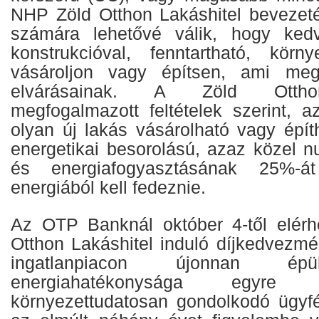
NHP Zöld Otthon Lakáshitel bevezet
számára lehetővé válik, hogy ked
konstrukcióval, fenntartható, körny
vásároljon vagy építsen, ami meg
elvárásainak. A Zöld Otth
megfogalmazott feltételek szerint, a
olyan új lakás vásárolható vagy épí
energetikai besorolású, azaz közel n
és energiafogyasztásának 25%-á
energiából kell fedeznie.
Az OTP Banknál október 4-től elér
Otthon Lakáshitel induló díjkedvezmé
ingatlanpiacon újonnan épü
energiahatékonysága egyre
környezettudatosan gondolkodó ügyf