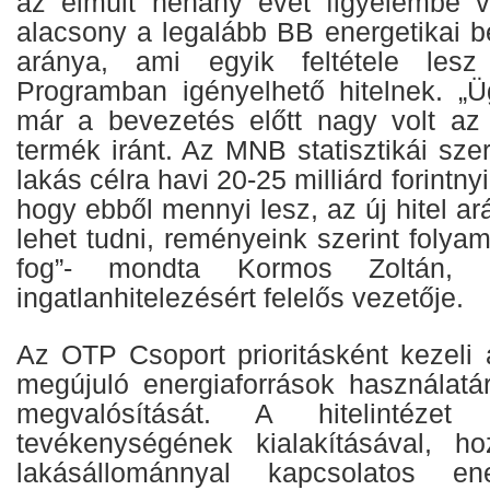
az elmúlt néhány évet figyelembe
alacsony a legalább BB energetikai b
aránya, ami egyik feltétele les
Programban igényelhető hitelnek. „Üg
már a bevezetés előtt nagy volt az
termék iránt. Az MNB statisztikái sze
lakás célra havi 20-25 milliárd forintnyi
hogy ebből mennyi lesz, az új hitel 
lehet tudni, reményeink szerint foly
fog”- mondta Kormos Zoltán
ingatlanhitelezésért felelős vezetője.
Az OTP Csoport prioritásként kezeli 
megújuló energiaforrások használatár
megvalósítását. A hitelintézet 
tevékenységének kialakításával, ho
lakásállománnyal kapcsolatos ene