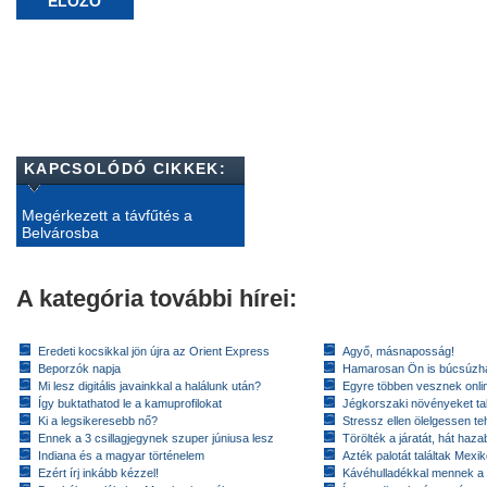
ELŐZŐ
KAPCSOLÓDÓ CIKKEK:
Megérkezett a távfűtés a
Belvárosba
A kategória további hírei:
Eredeti kocsikkal jön újra az Orient Express
Agyő, másnaposság!
Beporzók napja
Hamarosan Ön is búcsúzhat
Mi lesz digitális javainkkal a halálunk után?
Egyre többen vesznek onlin
Így buktathatod le a kamuprofilokat
Jégkorszaki növényeket tal
Ki a legsikeresebb nő?
Stressz ellen ölelgessen te
Ennek a 3 csillagjegynek szuper júniusa lesz
Törölték a járatát, hát hazab
Indiana és a magyar történelem
Azték palotát találtak Mex
Ezért írj inkább kézzel!
Kávéhulladékkal mennek a