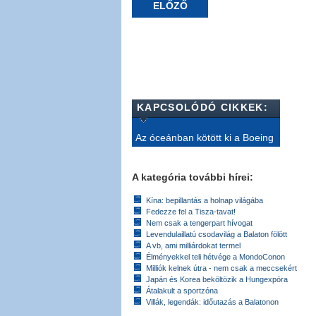
ELŐZŐ
KAPCSOLÓDÓ CIKKEK:
Az óceánban kötött ki a Boeing
A kategória további hírei:
Kína: bepillantás a holnap világába
Fedezze fel a Tisza-tavat!
Nem csak a tengerpart hívogat
Levendulaillatú csodavilág a Balaton fölött
A vb, ami milliárdokat termel
Élményekkel teli hétvége a MondoConon
Milliók kelnek útra - nem csak a meccsekért
Japán és Korea beköltözik a Hungexpóra
Átalakult a sportzóna
Villák, legendák: időutazás a Balatonon