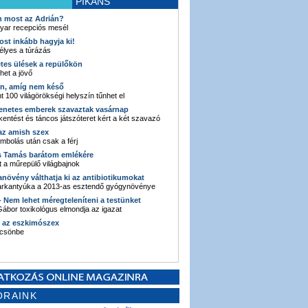
PIKÁNS
an most az Adrián?
yar recepciós mesél
ost inkább hagyja ki!
élyes a túrázás
etes ülések a repülőkön
ehet a jövő
en, amíg nem késő
t 100 világörökségi helyszín tűnhet el
enetes emberek szavaztak vasárnap
entést és táncos játszóteret kért a két szavazó
 az amish szex
ombolás után csak a férj
s Tamás barátom emlékére
 a műrepülő világbajnok
anövény válthatja ki az antibiotikumokat
sarkantyúka a 2013-as esztendő gyógynövénye
 - Nem lehet méregteleníteni a testünket
ábor toxikológus elmondja az igazat
n az eszkimószex
lcsönbe
ORAINK