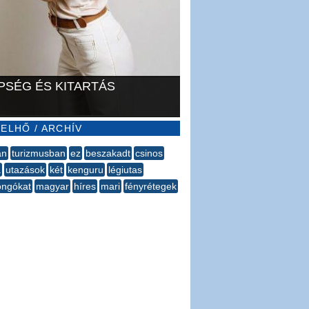
PSÉG ÉS KITARTÁS
ELHŐ / ARCHÍV
an
turizmusban
ez
beszakadt
csinos
á
utazások
két
kenguru
légiutas
jongókat
magyar
híres
mari
fényrétegek