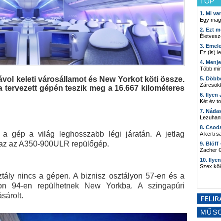
TOP
1. Mi v
Egy mag
2. Ezt m
Életvesz
3. Emel
Ez (is) l
4. Menj
Több min
ávol keleti városállamot és New Yorkot köti össze.
5. Döbb
Zárcsökk
 tervezett gépén teszik meg a 16.667 kilométeres
6. Ilyen
Két év t
7. Náda
Lezuhant
8. Csod
l a gép a világ leghosszabb légi járatán. A jetlag
A kerti 
maz az A350-900ULR repülőgép.
9. Blöff
Zacher G
10. Ilye
Szex kö
ztály nincs a gépen. A biznisz osztályon 57-en és a
on 94-en repülhetnek New Yorkba. A szingapúri
sárolt.
MŰS