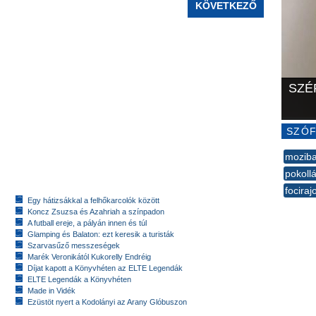
KÖVETKEZŐ
SZÉ
SZÓF
mozib
pokoll
focira
Egy hátizsákkal a felhőkarcolók között
--
Koncz Zsuzsa és Azahriah a színpadon
A futball ereje, a pályán innen és túl
Glamping és Balaton: ezt keresik a turisták
Szarvasűző messzeségek
Marék Veronikától Kukorelly Endréig
Díjat kapott a Könyvhéten az ELTE Legendák
ELTE Legendák a Könyvhéten
Made in Vidék
Ezüstöt nyert a Kodolányi az Arany Glóbuszon