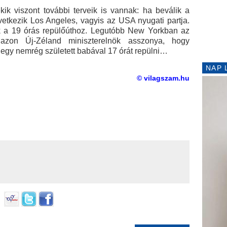
ik viszont további terveik is vannak: ha beválik a
vetkezik Los Angeles, vagyis az USA nyugati partja.
k a 19 órás repülőúthoz. Legutóbb New Yorkban az
azon Új-Zéland miniszterelnök asszonya, hogy
 egy nemrég született babával 17 órát repülni…
NAP 
© vilagszam.hu