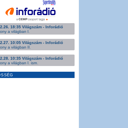
2.26. 18:35 Világszám - Inforádió
ony a világban I.
2.27. 10:05 Világszám - Inforádió
ony a világban II.
2.28. 10:35 Világszám - Inforádió
ony a világban I. ism.
ÖSSÉG