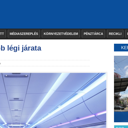
ETT
MÉDIASZEREPLÉS
KÖRNYEZETVÉDELEM
PÉNZTÁRCA
RECIKLI
b légi járata
KE