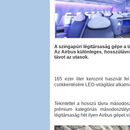
A szingapúri légitársaság gépe a t
Az Airbus különleges, hosszútávra
távot az utasok.
165 ezer liter kerozint használ fe
csökkentésére LED-világítást alkal
Tekintettel a hosszú távra másodos
prémium kategóriás másodosztály
légitársaság hét ilyen Airbus gépet vá