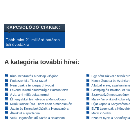
KAPCSOLÓDÓ CIKKEK:
Több mint 21 milliárd határon
túli óvodákra
A kategória további hírei:
Kína: bepillantás a holnap világába
Egy hátizsákkal a felhőkarc
Fedezze fel a Tisza-tavat!
Koncz Zsuzsa és Azahriah
Nem csak a tengerpart hívogat
A futball ereje, a pályán inn
Levendulaillatú csodavilág a Balaton fölött
Glamping és Balaton: ezt ke
A vb, ami milliárdokat termel
Szarvasűző messzeségek
Élményekkel teli hétvége a MondoConon
Marék Veronikától Kukorell
Milliók kelnek útra - nem csak a meccsekért
Díjat kapott a Könyvhéten
Japán és Korea beköltözik a Hungexpóra
ELTE Legendák a Könyvhé
Átalakult a sportzóna
Made in Vidék
Villák, legendák: időutazás a Balatonon
Ezüstöt nyert a Kodolányi