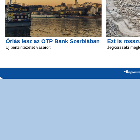
Óriás lesz az OTP Bank Szerbiában
Ezt is rossz
Új pénzintézetet vásárolt
Jégkorszaki megl
vilagszam