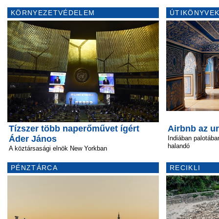
KÖRNYEZETVÉDELEM
ÚTIKÖNYVEK
Tízszer több naperőművet ígért
Airbnb az u
Áder János
Indiában palotába
halandó
A köztársasági elnök New Yorkban
PÉNZTÁRCA
RECIKLI