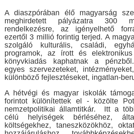
A diaszpórában élő magyarság sze
meghirdetett pályázatra 300 mi
rendelkezésre, az igényelhető fo
ezertől 3 millió forintig terjed. A magy
szolgáló kulturális, családi, egy
programok, az írott és elektronikus
könyvkiadás kaphatnak a pénzből
egyes szervezeteket, intézményeket
különböző fejlesztéseket, ingatlan-be
A hétvégi és magyar iskolák támoga
forintot különítettek el - közölte P
nemzetpolitikai államtitkár. Itt a töb
célú helyiségek bérléséhez, ált
költségekhez, taneszközökhöz, okta
hozzájáruláshoz, továbbképzésekh