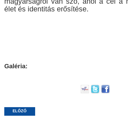
magyarságról van szó, ahol a cél a
élet és identitás erősítése.
Galéria:
ELŐZŐ