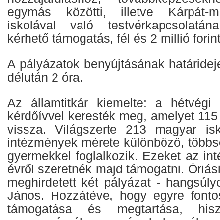
egymás közötti, illetve Kárpát-
iskolával való testvérkapcsolatána
kérhető támogatás, fél és 2 millió forint
A pályázatok benyújtásának határidej
délután 2 óra.
Az államtitkár kiemelte: a hétvégi
kérdőívvel keresték meg, amelyet 115
vissza. Világszerte 213 magyar is
intézmények mérete különböző, többs
gyermekkel foglalkozik. Ezeket az in
évről szeretnék majd támogatni. Óriás
meghirdetett két pályázat - hangsúly
János. Hozzátéve, hogy egyre fonto
támogatása és megtartása, hisz