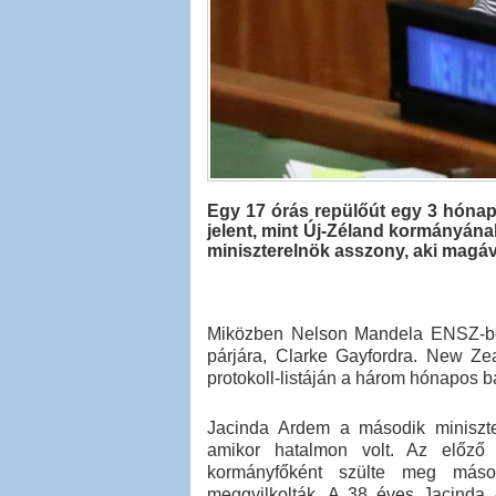
Egy 17 órás repülőút egy 3 hónap
jelent, mint Új-Zéland kormányán
miniszterelnök asszony, aki magáv
Miközben Nelson Mandela ENSZ-beli 
párjára, Clarke Gayfordra. New Ze
protokoll-listáján a három hónapos 
Jacinda Ardem a második miniszte
amikor hatalmon volt. Az előző
kormányfőként szülte meg másod
meggyilkolták. A 38 éves Jacinda 