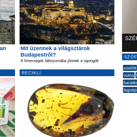
SZÉ
ban
Mit üzennek a világsztárok
Budapestről?
SZÓF
A hírességek lábnyomába jönnek a rajongók
ezelőtt
RECIKLI
volna
barátk
legnép
--