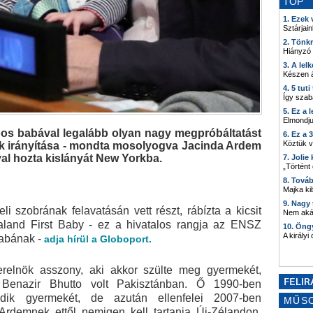
TOP
1. Ezek
Sztárjain
2. Tönk
Hiányzó
3. A lel
Készen á
4. 5 tut
Így szab
5. Ez a 
Elmondju
os babával legalább olyan nagy megpróbáltatást
6. Ez a 
Köztük 
ak irányítása - mondta mosolyogva Jacinda Ardem
al hozta kislányát New Yorkba.
7. Joli
„Történt
8. Tová
Majka kib
9. Nagy
szobrának felavatásán vett részt, rábízta a kicsit
Nem akár
aland First Baby - ez a hivatalos rangja az ENSZ
10. Öng
A királyi
babának -
adja hírül a Globoport.
relnök asszony, aki akkor szülte meg gyermekét,
 Benazir Bhutto volt Pakisztánban. Ő 1990-ben
ik gyermekét, de azután ellenfelei 2007-ben
MŰS
Ardemnek ettől nemigen kell tartania Új-Zélandon,