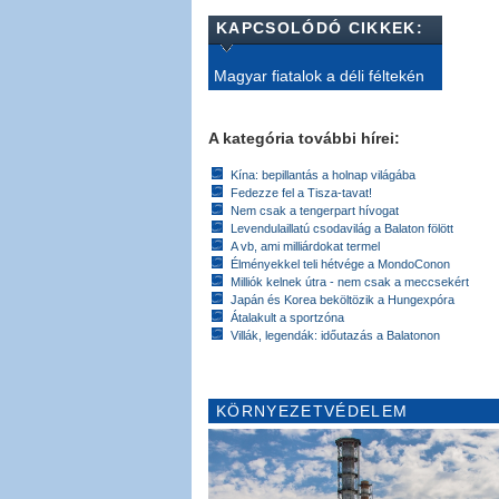
KAPCSOLÓDÓ CIKKEK:
Magyar fiatalok a déli féltekén
A kategória további hírei:
Kína: bepillantás a holnap világába
Fedezze fel a Tisza-tavat!
Nem csak a tengerpart hívogat
Levendulaillatú csodavilág a Balaton fölött
A vb, ami milliárdokat termel
Élményekkel teli hétvége a MondoConon
Milliók kelnek útra - nem csak a meccsekért
Japán és Korea beköltözik a Hungexpóra
Átalakult a sportzóna
Villák, legendák: időutazás a Balatonon
KÖRNYEZETVÉDELEM