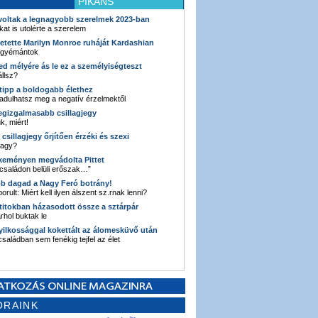
PIKÁNS
 voltak a legnagyobb szerelmek 2023-ban
kat is utolérte a szerelem
retette Marilyn Monroe ruháját Kardashian
 gyémántok
ked mélyére ás le ez a személyiségteszt
llsz?
i tipp a boldogabb élethez
adulhatsz meg a negatív érzelmektől
legizgalmasabb csillagjegy
k, miért!
3 csillagjegy őrjítően érzéki és szexi
vagy?
e keményen megvádolta Pittet
 családon belüli erőszak…”
bb dagad a Nagy Feró botrány!
orult: Miért kell ilyen álszent sz.rnak lenni?
 titokban házasodott össze a sztárpár
hol buktak le
yilkossággal kokettált az álomesküvő után
 családban sem fenékig tejfel az élet
ORAINK