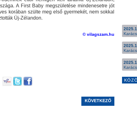
szága. A First Baby megszületése mindenesetre jót
8 éves korában szülte meg első gyermekét, nem sokkal
ztották Új-Zélandon.
2025.1
Karács
© vilagszam.hu
2025.1
Karács
2025.1
Karács
KÖZ
KÖVETKEZŐ