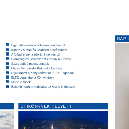
NAP 
Egy hátizsákkal a felhőkarcolók között
Koncz Zsuzsa és Azahriah a színpadon
A futball ereje, a pályán innen és túl
Glamping és Balaton: ezt keresik a turisták
Szarvasűző messzeségek
Marék Veronikától Kukorelly Endréig
Díjat kapott a Könyvhéten az ELTE Legendák
ELTE Legendák a Könyvhéten
Made in Vidék
Ezüstöt nyert a Kodolányi az Arany Glóbuszon
ÚTIKÖNYVEK HELYETT