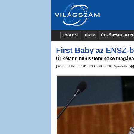
FŐOLDAL
HÍREK
ÚTIKÖNYVEK HELY
First Baby az ENSZ-
Új-Zéland miniszterelnöke magával 
[Kail]
publikálva: 2018-09-25 10:32:00 |
Nyomtatás