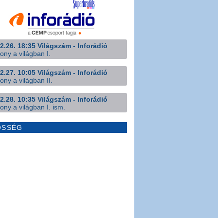
2.26. 18:35 Világszám - Inforádió
ony a világban I.
2.27. 10:05 Világszám - Inforádió
ony a világban II.
2.28. 10:35 Világszám - Inforádió
ony a világban I. ism.
ÖSSÉG