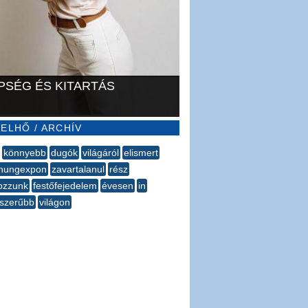
PSÉG ÉS KITARTÁS
ELHŐ / ARCHÍV
könnyebb
dugók
világáról
elismert
hungexpon
zavartalanul
rész
ozzunk
festőfejedelem
évesen
in
szerűbb
világon