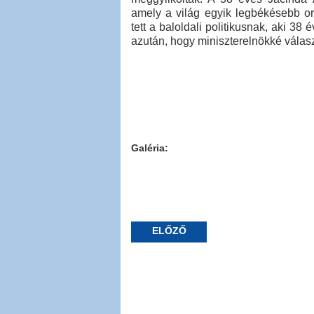
amely a világ egyik legbékésebb or
tett a baloldali politikusnak, aki 3
azután, hogy miniszterelnökké válas
Galéria:
ELŐZŐ