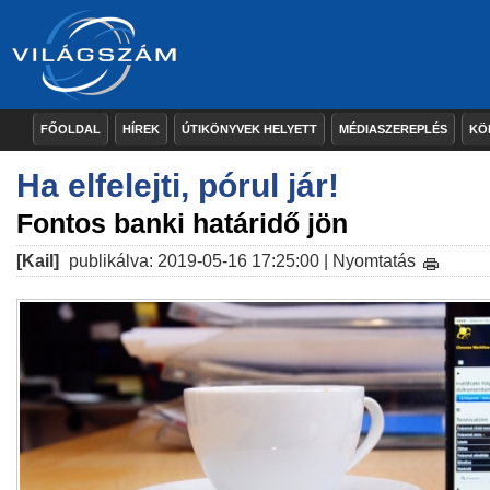
FŐOLDAL
HÍREK
ÚTIKÖNYVEK HELYETT
MÉDIASZEREPLÉS
KÖ
Ha elfelejti, pórul jár!
Fontos banki határidő jön
[Kail]
publikálva: 2019-05-16 17:25:00 |
Nyomtatás