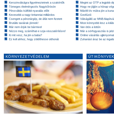
Kerozinválságra figyelmeztetnek a szakértők
Megint az OTP a legjobb dig
Tömeges ételmérgezés Nagykőrösön
Hogy ne jöjjön a hónap vé
Pénzváltás külföldi nyaralás előtt
Másfél év múlva jön a kuna
Kevesebb a nagy-britanniai milliárdos
Geofúzió
Csengett a pénztárgép, de áfát nem fizetett
Válságálló az MNB Alapítv
Brutális taxiárak jönnek!
Most könnyebb lesz a kiláb
Már nem érjük be bármivel
Van ötös a lottón
Nézze meg, számíthat-e szja-visszatérítésre!
Már a sörfogyasztás is jelzi
Ki mit vesz, ha jön a baba?
Online vásárlás ujjlenyomat
Ez kell ahhoz, hogy zöldíthesse otthonát
Zuhanást áraz be az ingatl
KÖRNYEZETVÉDELEM
ÚTIKÖNYVEK