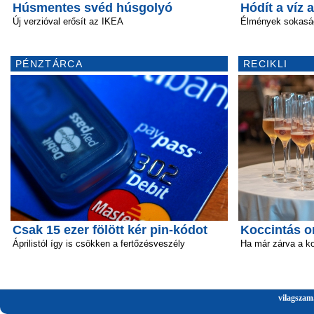
Húsmentes svéd húsgolyó
Hódít a víz a
Új verzióval erősít az IKEA
Élmények sokasá
PÉNZTÁRCA
RECIKLI
Csak 15 ezer fölött kér pin-kódot
Koccintás o
Áprilistól így is csökken a fertőzésveszély
Ha már zárva a k
vilagszam