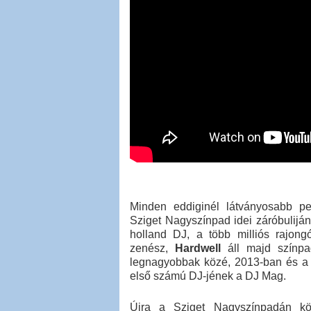
Minden eddiginél látványosabb pe
Sziget Nagyszínpad idei záróbuliján
holland DJ, a több milliós rajong
zenész,
Hardwell
áll majd színpa
legnagyobbak közé, 2013-ban és a 2
első számú DJ-jének a DJ Mag.
Újra a Sziget Nagyszínpadán kö