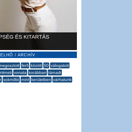
PSÉG ÉS KITARTÁS
ELHŐ / ARCHÍV
megosztott
férfi
között
50
válogatott
rténeti
vonata
korábban
támadt
r
sokmillió
mint
kerületben
várhatunk