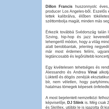
Dillon Francis
huszonnyolc éves, 
producer Los Angeles-ből. Eszelős é
lettek kalibrálva, élőben tökéle
széttombolja magát, minden más segé
Érkezik továbbá Svédország talán 
Szving, hip-hop és jazz keveredi
lehengerlő módon, hogy a világ mind
alatt berobbantak, jelenleg negyed
már most érdemes felírni, ugyan
legtáncosabb és legőrültebb koncertj
Egy kivételesen tehetséges és rendkí
Alessandro és Andrea
Vinai
alkotj
Lüktető és dögös zenéjük eksztatiku
bír, nem véletlen, hogy partyhimnu
hatalmas tömegek képesek önfeledte
A most bejelentett nemzetközi felhoz
képviselője,
DJ
Sliink
is. Még csak 2
és Skrillex, utóbbi le is igazolta őt