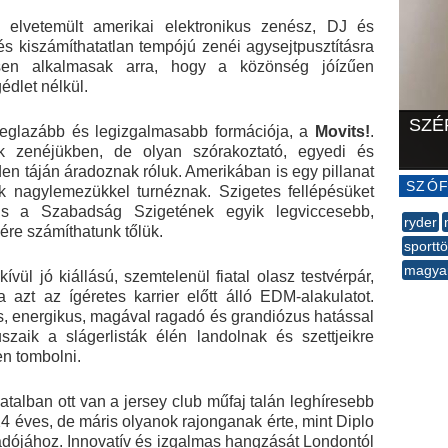
elvetemült amerikai elektronikus zenész, DJ és
s kiszámíthatatlan tempójú zenéi agysejtpusztításra
tesen alkalmasak arra, hogy a közönség jóízűen
dlet nélkül.
SZÉ
leglazább és legizgalmasabb formációja, a
Movits!
.
k zenéjükben, de olyan szórakoztató, egyedi és
en táján áradoznak róluk. Amerikában is egy pillanat
SZÓF
ik nagylemezükkel turnéznak. Szigetes fellépésüket
is a Szabadság Szigetének egyik legviccesebb,
ryder
ére számíthatunk tőlük.
sporttö
magya
vül jó kiállású, szemtelenül fiatal olasz testvérpár,
--
a azt az ígéretes karrier előtt álló EDM-alakulatot.
s, energikus, magával ragadó és grandiózus hatással
szaik a slágerlisták élén landolnak és szettjeikre
n tombolni.
atalban ott van a jersey club műfaj talán leghíresebb
4 éves, de máris olyanok rajonganak érte, mint Diplo
 kiadójához. Innovatív és izgalmas hangzását Londontól