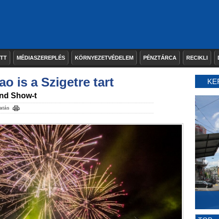
ETT
MÉDIASZEREPLÉS
KÖRNYEZETVÉDELEM
PÉNZTÁRCA
RECIKLI
 is a Szigetre tart
KE
End Show-t
atás