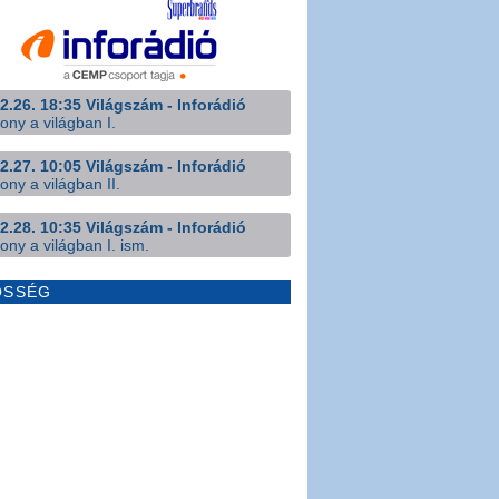
2.26. 18:35 Világszám - Inforádió
ony a világban I.
2.27. 10:05 Világszám - Inforádió
ony a világban II.
2.28. 10:35 Világszám - Inforádió
ony a világban I. ism.
ÖSSÉG