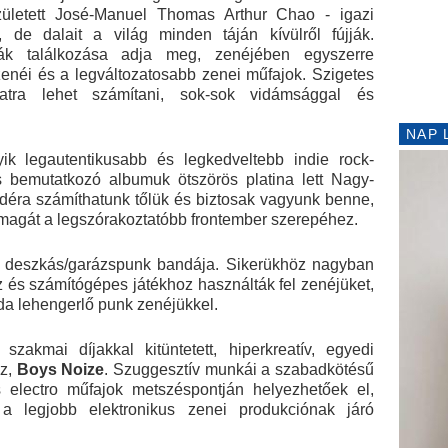
ületett José-Manuel Thomas Arthur Chao - igazi
de dalait a világ minden táján kívülről fújják.
úrák találkozása adja meg, zenéjében egyszerre
néi és a legváltozatosabb zenei műfajok. Szigetes
latra lehet számítani, sok-sok vidámsággal és
NAP 
ik legautentikusabb és legkedveltebb indie rock-
s bemutatkozó albumuk ötszörös platina lett Nagy-
ádéra számíthatunk tőlük és biztosak vagyunk benne,
a magát a legszórakoztatóbb frontember szerepéhez.
deszkás/garázspunk bandája. Sikerükhöz nagyban
 és számítógépes játékhoz használták fel zenéjüket,
a lehengerlő punk zenéjükkel.
zakmai díjakkal kitüntetett, hiperkreatív, egyedi
sz,
Boys Noize
. Szuggesztív munkái a szabadkötésű
s electro műfajok metszéspontján helyezhetőek el,
 legjobb elektronikus zenei produkciónak járó