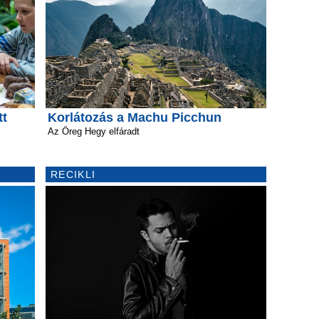
tt
Korlátozás a Machu Picchun
Az Öreg Hegy elfáradt
RECIKLI