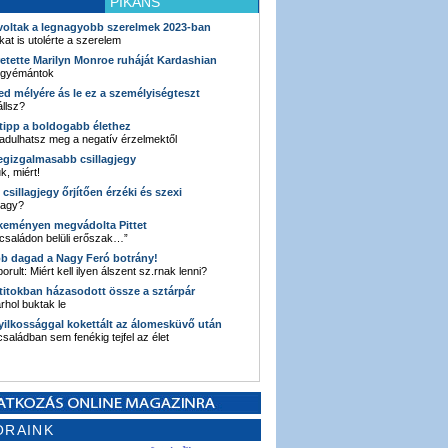
PIKÁNS
 voltak a legnagyobb szerelmek 2023-ban
kat is utolérte a szerelem
retette Marilyn Monroe ruháját Kardashian
 gyémántok
ked mélyére ás le ez a személyiségteszt
llsz?
i tipp a boldogabb élethez
adulhatsz meg a negatív érzelmektől
legizgalmasabb csillagjegy
k, miért!
3 csillagjegy őrjítően érzéki és szexi
vagy?
e keményen megvádolta Pittet
 családon belüli erőszak…”
bb dagad a Nagy Feró botrány!
orult: Miért kell ilyen álszent sz.rnak lenni?
 titokban házasodott össze a sztárpár
hol buktak le
yilkossággal kokettált az álomesküvő után
 családban sem fenékig tejfel az élet
ORAINK