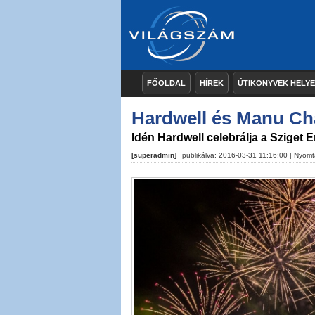
FŐOLDAL
HÍREK
ÚTIKÖNYVEK HELY
Hardwell és Manu Chao
Idén Hardwell celebrálja a Sziget 
[superadmin]
publikálva: 2016-03-31 11:16:00 |
Nyomt