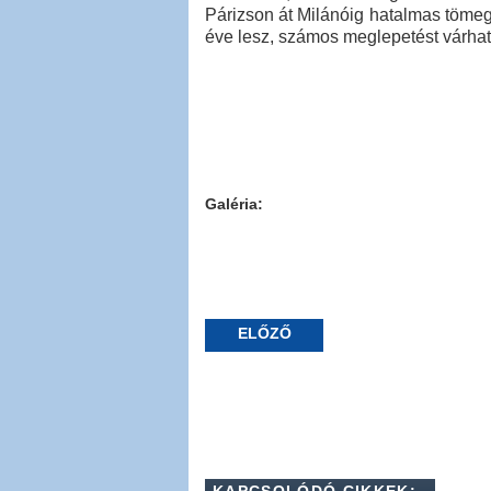
Párizson át Milánóig hatalmas töme
éve lesz, számos meglepetést várhatu
Galéria:
ELŐZŐ
KAPCSOLÓDÓ CIKKEK: