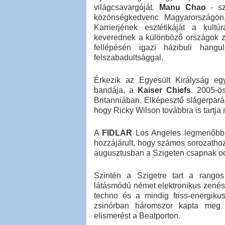
világcsavargóját.
Manu Chao
- sz
közönségkedvenc Magyarországon, 
Karrierjének esztétikáját a kult
keverednek a különböző országok ze
fellépésén igazi házibuli hangu
felszabadultsággal.
Érkezik az Egyesült Királyság egy
bandája, a
Kaiser Chiefs
. 2005-ö
Britanniában. Elképesztő slágerpar
hogy Ricky Wilson továbbra is tartj
A
FIDLAR
Los Angeles legmenőbb 
hozzájárult, hogy számos sorozathoz
augusztusban a Szigeten csapnak od
Szintén a Szigetre tart a rangos s
látásmódú német elektronikus zené
techno és a mindig friss-energiku
zsinórban háromszor kapta meg a
elismerést a Beatporton.