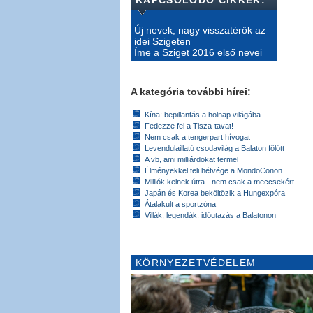
Új nevek, nagy visszatérők az
idei Szigeten
Íme a Sziget 2016 első nevei
A kategória további hírei:
Kína: bepillantás a holnap világába
Fedezze fel a Tisza-tavat!
Nem csak a tengerpart hívogat
Levendulaillatú csodavilág a Balaton fölött
A vb, ami milliárdokat termel
Élményekkel teli hétvége a MondoConon
Milliók kelnek útra - nem csak a meccsekért
Japán és Korea beköltözik a Hungexpóra
Átalakult a sportzóna
Villák, legendák: időutazás a Balatonon
KÖRNYEZETVÉDELEM