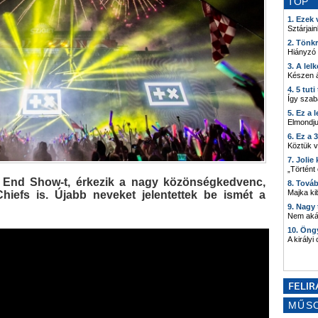
TOP
1. Ezek
Sztárjain
2. Tönk
Hiányzó
3. A lel
Készen á
4. 5 tut
Így szab
5. Ez a 
Elmondju
6. Ez a 
Köztük 
7. Joli
„Történt
et End Show-t, érkezik a nagy közönségkedvenc,
8. Tová
Majka kib
iefs is. Újabb neveket jelentettek be ismét a
9. Nagy
Nem akár
10. Öng
A királyi
MŰS