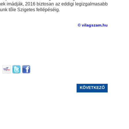
gek imádják, 2016 biztosan az eddigi legizgalmasabb
nk tőle Szigetes fellépéséig.
© vilagszam.hu
KÖVETKEZŐ