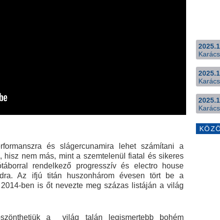
2025.1
Karács
2025.1
Karács
2025.1
Karács
KÖZ
rformanszra és slágercunamira lehet számítani a
, hisz nem más, mint a szemtelenül fiatal és sikeres
ótáborral rendelkező progresszív és electro house
dra. Az ifjú titán huszonhárom évesen tört be a
014-ben is őt nevezte meg százas listáján a világ
szönthetjük a világ talán legismertebb bohém