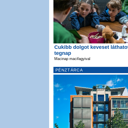
Cukibb dolgot keveset láthato
tegnap
Macinap macifagyival
PÉNZTÁRCA