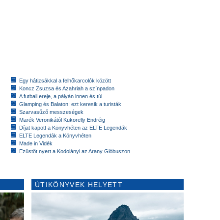
Egy hátizsákkal a felhőkarcolók között
Koncz Zsuzsa és Azahriah a színpadon
A futball ereje, a pályán innen és túl
Glamping és Balaton: ezt keresik a turisták
Szarvasűző messzeségek
Marék Veronikától Kukorelly Endréig
Díjat kapott a Könyvhéten az ELTE Legendák
ELTE Legendák a Könyvhéten
Made in Vidék
Ezüstöt nyert a Kodolányi az Arany Glóbuszon
ÚTIKÖNYVEK HELYETT