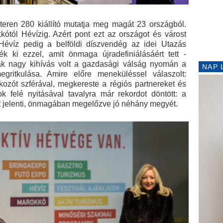
eren 280 kiállító mutatja meg magát 23 országból.
kótól Hévízig. Azért pont ezt az országot és várost
 Hévíz pedig a belföldi díszvendég az idei Utazás
tték ki ezzel, amit önmaga újradefiniálásáért tett -
ak nagy kihívás volt a gazdasági válság nyomán a
NAP 
ritkulása. Amire előre meneküléssel válaszolt:
lkozót szférával, megkereste a régiós partnereket és
ok felé nyitásával tavalyra már rekordot döntött: a
t jelenti, önmagában megelőzve jó néhány megyét.