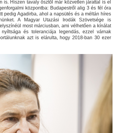
s. Hiszen tavaly ősztől már közvetlen járattal is el
egenforgalmi központba: Budapestről alig 3 és fél óra
latt pedig Agadirba, ahol a napsütés és a méltán híres
nünket. A Magyar Utazási Irodák Szövetsége is
elyszínéül most márciusban, ami vélhetően a kínálat
nyíltsága és toleranciája legendás, ezzel várnak
 portálunknak azt is elárulta, hogy 2018-ban 30 ezer