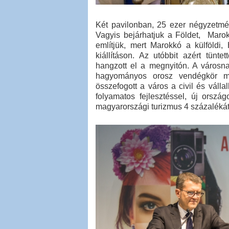
Két pavilonban, 25 ezer négyzetmét
Vagyis bejárhatjuk a Földet, Marok
említjük, mert Marokkó a külföldi,
kiállításon. Az utóbbit azért tünte
hangzott el a megnyitón. A városn
hagyományos orosz vendégkör meg
összefogott a város a civil és válla
folyamatos fejlesztéssel, új ország
magyarországi turizmus 4 százaléká