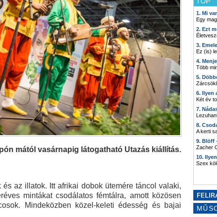
TOP
1. Mi v
Egy mag
2. Ezt m
Életvesz
3. Emel
Ez (is) l
4. Menj
Több min
5. Döbb
Zárcsökk
6. Ilyen
Két év t
7. Náda
Lezuhant
8. Csod
A kerti 
9. Blöff
Zacher G
ón mától vasárnapig látogatható Utazás kiállítás.
10. Ilye
Szex kö
 az illatok. Itt afrikai dobok ütemére táncol valaki,
réves mintákat csodálatos fémtálra, amott közösen
ncosok. Mindeközben közel-keleti édesség és bajai
MŰS