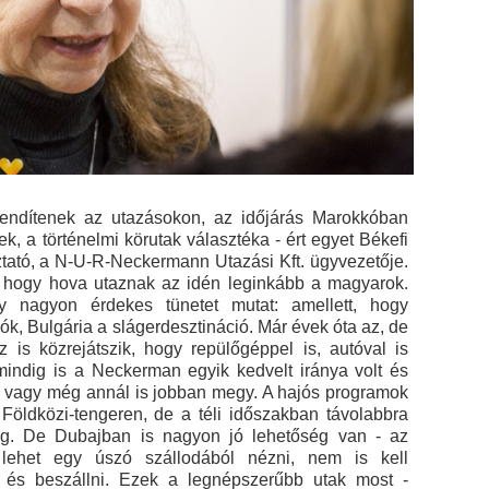
 lendítenek az utazásokon, az időjárás Marokkóban
k, a történelmi körutak választéka - ért egyet Békefi
tató, a N-U-R-Neckermann Utazási Kft. ügyvezetője.
t, hogy hova utaznak az idén leginkább a magyarok.
nagyon érdekes tünetet mutat: amellett, hogy
k, Bulgária a slágerdesztináció. Már évek óta az, de
is közrejátszik, hogy repülőgéppel is, autóval is
indig is a Neckerman egyik kedvelt iránya volt és
 vagy még annál is jobban megy. A hajós programok
 Földközi-tengeren, de a téli időszakban távolabbra
g. De Dubajban is nagyon jó lehetőség van - az
lehet egy úszó szállodából nézni, nem is kell
 és beszállni. Ezek a legnépszerűbb utak most -