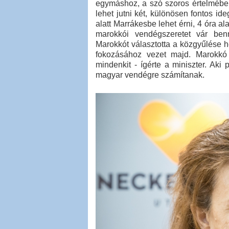
egymáshoz, a szó szoros értelmében i
lehet jutni két, különösen fontos id
alatt Marrákesbe lehet érni, 4 óra a
marokkói vendégszeretet vár ben
Marokkót választotta a közgyűlése h
fokozásához vezet majd. Marokkó 
mindenkit - ígérte a miniszter. Aki
magyar vendégre számítanak.