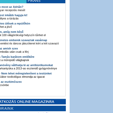
PIKÁNS
an most az Adrián?
yar recepciós mesél
ost inkább hagyja ki!
élyes a túrázás
etes ülések a repülőkön
ehet a jövő
en, amíg nem késő
t 100 világörökségi helyszín tűnhet el
enetes emberek szavaztak vasárnap
entést és táncos játszóteret kért a két szavazó
 az amish szex
ombolás után csak a férj
s Tamás barátom emlékére
 a műrepülő világbajnok
anövény válthatja ki az antibiotikumokat
sarkantyúka a 2013-as esztendő gyógynövénye
 - Nem lehet méregteleníteni a testünket
ábor toxikológus elmondja az igazat
n az eszkimószex
lcsönbe
ORAINK