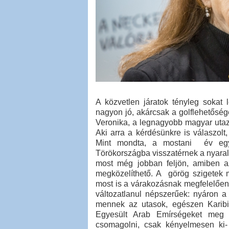
A közvetlen járatok tényleg sokat
nagyon jó, akárcsak a golflehetősége
Veronika, a legnagyobb magyar utaz
Aki arra a kérdésünkre is válaszol
Mint mondta, a mostani év egy 
Törökországba visszatérnek a nyaraló
most még jobban feljön, amiben az 
megközelíthető. A görög szigetek m
most is a várakozásnak megfelelően
változatlanul népszerűek: nyáron a
mennek az utasok, egészen Karibi
Egyesült Arab Emírségeket meg 
csomagolni, csak kényelmesen ki-