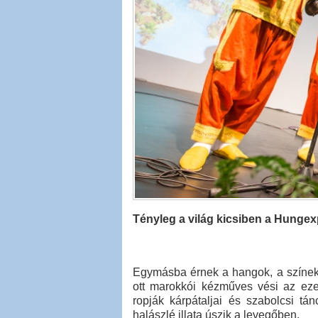
Tényleg a világ kicsiben a Hungexp
Egymásba érnek a hangok, a színek és
ott marokkói kézműves vési az eze
ropják kárpátaljai és szabolcsi tá
halászlé illata úszik a levegőben.