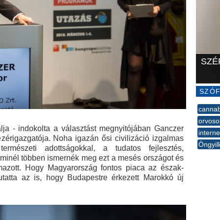
SZÉ
SZÓF
cannab
orvoso
lja - indokolta a választást megnyitójában Ganczer
intern
zérigazgatója. Noha igazán ősi civilizáció izgalmas
Öngyil
rmészeti adottságokkal, a tudatos fejlesztés,
--
ha minél többen ismernék meg ezt a mesés országot és
mazott. Hogy Magyarország fontos piaca az észak-
utatta az is, hogy Budapestre érkezett Marokkó új