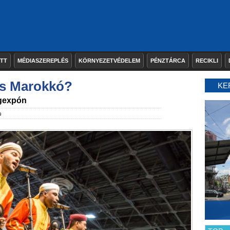
ETT
MÉDIASZEREPLÉS
KÖRNYEZETVÉDELEM
PÉNZTÁRCA
RECIKLI
 és Marokkó?
KE
ngexpón