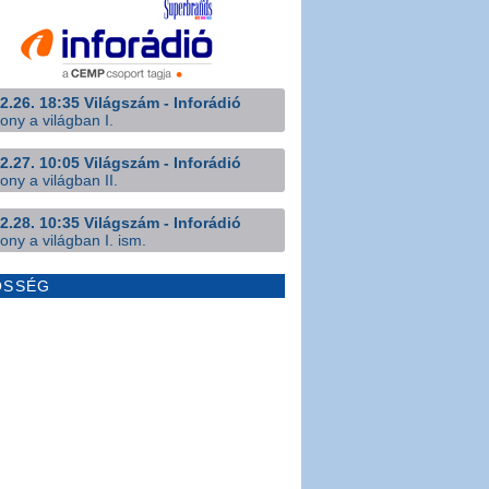
2.26. 18:35 Világszám - Inforádió
ony a világban I.
2.27. 10:05 Világszám - Inforádió
ony a világban II.
2.28. 10:35 Világszám - Inforádió
ony a világban I. ism.
ÖSSÉG