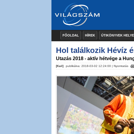
FŐOLDAL
HÍREK
ÚTIKÖNYVEK HELY
Hol találkozik Hévíz
Utazás 2018 - aktív hétvége a Hu
[Kail]
publikálva: 2018-03-02 12:24:00 |
Nyomtatás