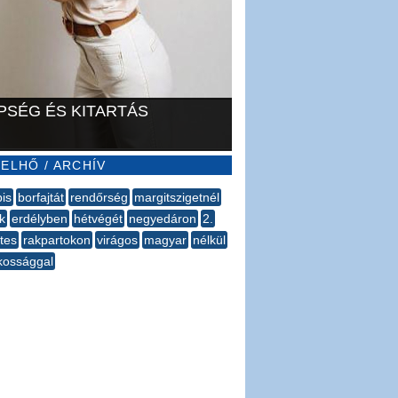
PSÉG ÉS KITARTÁS
ELHŐ / ARCHÍV
is
borfajtát
rendőrség
margitszigetnél
k
erdélyben
hétvégét
negyedáron
2.
etes
rakpartokon
virágos
magyar
nélkül
kossággal