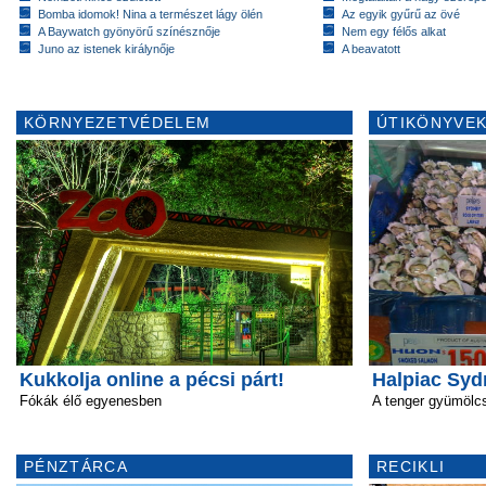
Bomba idomok! Nina a természet lágy ölén
Az egyik gyűrű az övé
A Baywatch gyönyörű színésznője
Nem egy félős alkat
Juno az istenek királynője
A beavatott
KÖRNYEZETVÉDELEM
ÚTIKÖNYVEK
Kukkolja online a pécsi párt!
Halpiac Sy
Fókák élő egyenesben
A tenger gyümölcs
PÉNZTÁRCA
RECIKLI