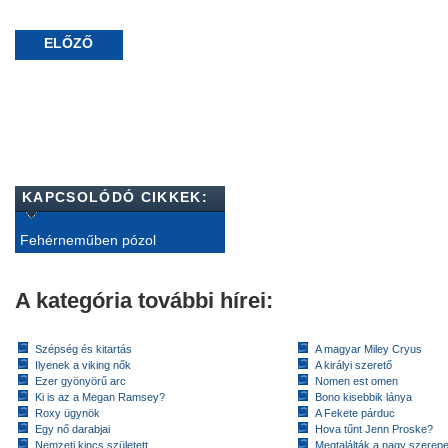
ELŐZŐ
KAPCSOLÓDÓ CIKKEK:
Fehérneműben pózol
A kategória további hírei:
Szépség és kitartás
A magyar Miley Cryus
Ilyenek a viking nők
A királyi szerető
Ezer gyönyörű arc
Nomen est omen
Ki is az a Megan Ramsey?
Bono kisebbik lánya
Roxy ügynök
A Fekete párduc
Egy nő darabjai
Hova tűnt Jenn Proske?
Nemzeti kincs született
Megtalálták a nagy szerep