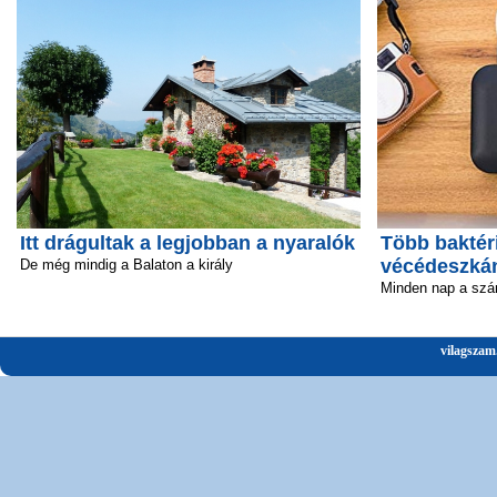
Itt drágultak a legjobban a nyaralók
Több baktéri
vécédeszká
De még mindig a Balaton a király
Minden nap a szá
vilagszam