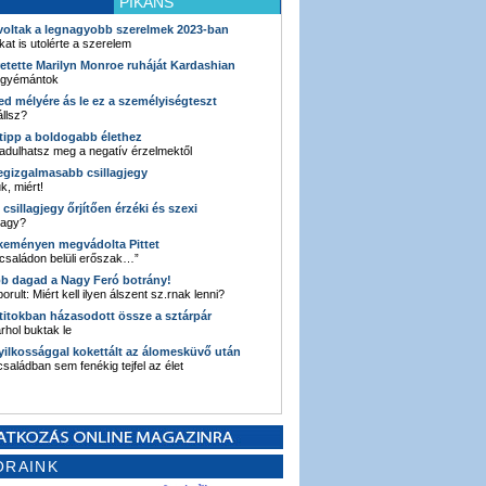
PIKÁNS
 voltak a legnagyobb szerelmek 2023-ban
kat is utolérte a szerelem
retette Marilyn Monroe ruháját Kardashian
 gyémántok
ked mélyére ás le ez a személyiségteszt
llsz?
i tipp a boldogabb élethez
adulhatsz meg a negatív érzelmektől
legizgalmasabb csillagjegy
k, miért!
3 csillagjegy őrjítően érzéki és szexi
vagy?
e keményen megvádolta Pittet
 családon belüli erőszak…”
bb dagad a Nagy Feró botrány!
orult: Miért kell ilyen álszent sz.rnak lenni?
 titokban házasodott össze a sztárpár
hol buktak le
yilkossággal kokettált az álomesküvő után
 családban sem fenékig tejfel az élet
ORAINK