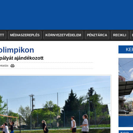
ETT
MÉDIASZEREPLÉS
KÖRNYEZETVÉDELEM
PÉNZTÁRCA
RECIKLI
 olimpikon
KE
ályát ajándékozott
mtatás