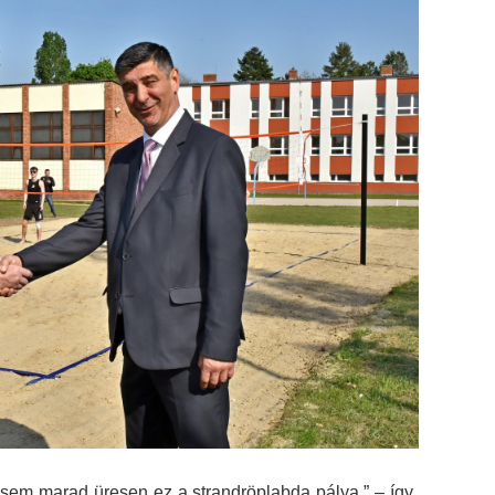
g sem marad üresen ez a strandröplabda pálya.” – így