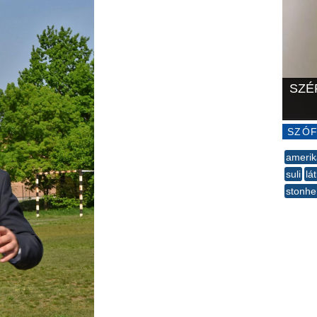
SZÉ
SZÓF
amerik
suli
lá
stonh
--