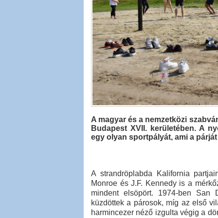
A magyar és a nemzetközi szabván
Budapest XVII. kerületében. A ny
egy olyan sportpályát, ami a párját 
A strandröplabda Kalifornia partja
Monroe és J.F. Kennedy is a mérkőzé
mindent elsöpört. 1974-ben San D
küzdöttek a párosok, míg az első v
harmincezer néző izgulta végig a dönt