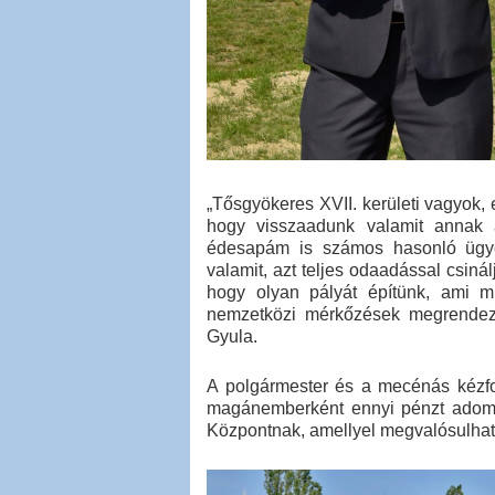
„Tősgyökeres XVII. kerületi vagyok,
hogy visszaadunk valamit annak 
édesapám is számos hasonló ügyet
valamit, azt teljes odaadással csinál
hogy olyan pályát építünk, ami m
nemzetközi mérkőzések megrendezé
Gyula.
A polgármester és a mecénás kézfog
magánemberként ennyi pénzt adomány
Központnak, amellyel megvalósulhato