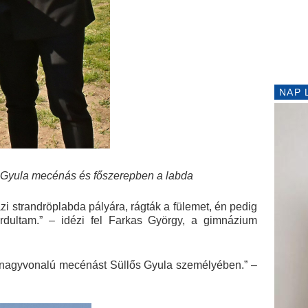
NAP 
 Gyula mecénás és főszerepben a labda
zi strandröplabda pályára, rágták a fülemet, én pedig
rdultam.” – idézi fel Farkas György, a gimnázium
y nagyvonalú mecénást Süllős Gyula személyében.” –