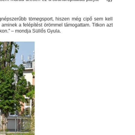
egnépszerűbb tömegsport, hiszen még cipő sem kell
 aminek a felépítést örömmel támogattam. Titkon azt
kon.” – mondja Süllős Gyula.