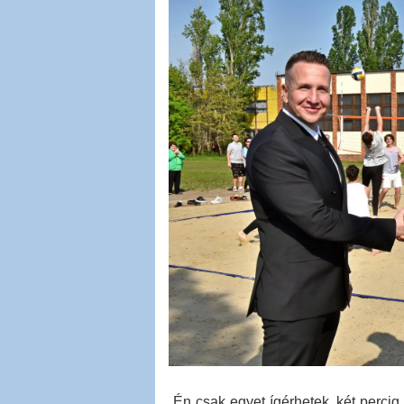
„Én csak egyet ígérhetek, két perci