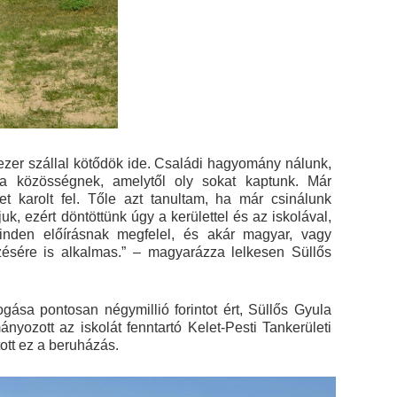
 ezer szállal kötődök ide. Családi hagyomány nálunk,
a közösségnek, amelytől oly sokat kaptunk. Már
 karolt fel. Tőle azt tanultam, ha már csinálunk
juk, ezért döntöttünk úgy a kerülettel és az iskolával,
inden előírásnak megfelel, és akár magyar, vagy
sére is alkalmas.” – magyarázza lelkesen Süllős
ása pontosan négymillió forintot ért, Süllős Gyula
ozott az iskolát fenntartó Kelet-Pesti Tankerületi
tt ez a beruházás.