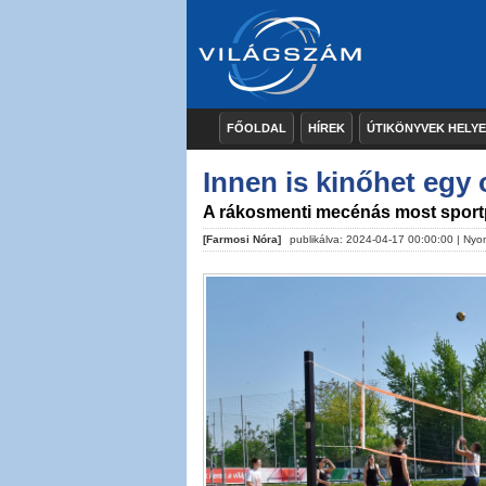
FŐOLDAL
HÍREK
ÚTIKÖNYVEK HELY
Innen is kinőhet egy
A rákosmenti mecénás most sportp
[Farmosi Nóra]
publikálva: 2024-04-17 00:00:00 |
Nyo