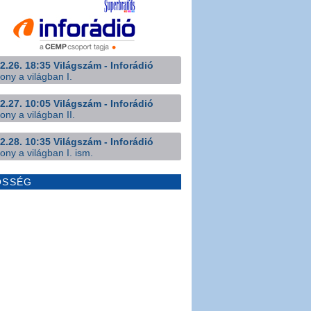
2.26. 18:35 Világszám - Inforádió
ony a világban I.
2.27. 10:05 Világszám - Inforádió
ony a világban II.
2.28. 10:35 Világszám - Inforádió
ony a világban I. ism.
ÖSSÉG