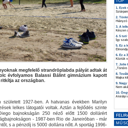
TOP
1. Ezek
Sztárjain
2. Tönk
Hiányzó
3. A lel
Készen á
4. 5 tut
Így szab
5. Ez a 
Elmondju
6. Ez a 
Köztük 
7. Joli
„Történt
yoknak megfelelő strandröplabda pályát adtak át
8. Tová
olc évfolyamos Balassi Bálint gimnázium kapott
Majka kib
ritkítja az országban.
9. Nagy
Nem akár
10. Öng
A királyi
in született 1927-ben. A hatvanas években Marilyn
sek lelkes látogatói voltak. Aztán a fejlődés szinte
iego bajnokságán 250 néző előtt 1500 dollárért
ilágbajnokságon - 1987-ben Rio de Janeiróban - már
MŰS
őt, s a pénzdíj is 5000 dollárra nőtt. A sportág 1996-