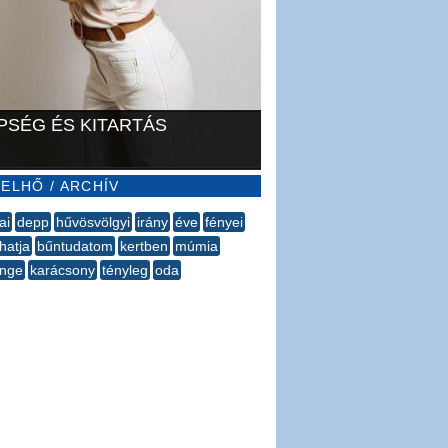
PSÉG ÉS KITARTÁS
ELHŐ / ARCHÍV
ai
depp
hűvösvölgyi
irány
éve
fényei
thatja
bűntudatom
kertben
múmia
enge
karácsony
tényleg
oda