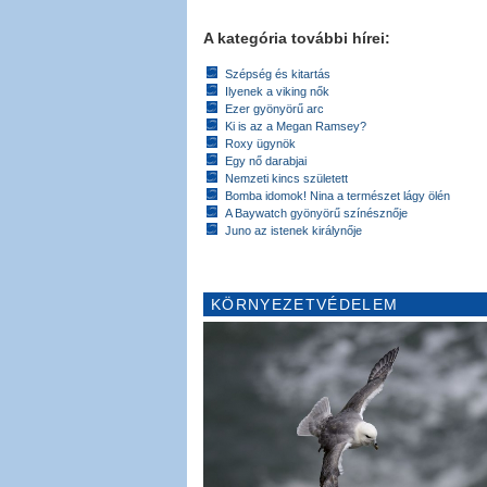
A kategória további hírei:
Szépség és kitartás
Ilyenek a viking nők
Ezer gyönyörű arc
Ki is az a Megan Ramsey?
Roxy ügynök
Egy nő darabjai
Nemzeti kincs született
Bomba idomok! Nina a természet lágy ölén
A Baywatch gyönyörű színésznője
Juno az istenek királynője
KÖRNYEZETVÉDELEM