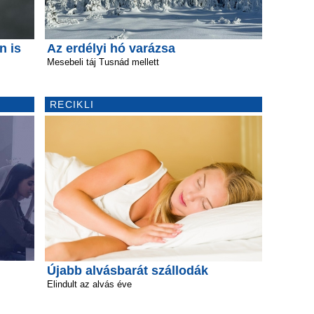
n is
Az erdélyi hó varázsa
Mesebeli táj Tusnád mellett
RECIKLI
Újabb alvásbarát szállodák
Elindult az alvás éve