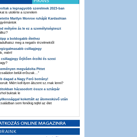
PIKÁNS
 voltak a legnagyobb szerelmek 2023-ban
kat is utolérte a szerelem
retette Marilyn Monroe ruháját Kardashian
 gyémántok
ked mélyére ás le ez a személyiségteszt
llsz?
i tipp a boldogabb élethez
adulhatsz meg a negatív érzelmektől
legizgalmasabb csillagjegy
k, miért!
3 csillagjegy őrjítően érzéki és szexi
vagy?
e keményen megvádolta Pittet
 családon belüli erőszak…”
bb dagad a Nagy Feró botrány!
orult: Miért kell ilyen álszent sz.rnak lenni?
 titokban házasodott össze a sztárpár
hol buktak le
yilkossággal kokettált az álomesküvő után
 családban sem fenékig tejfel az élet
ORAINK