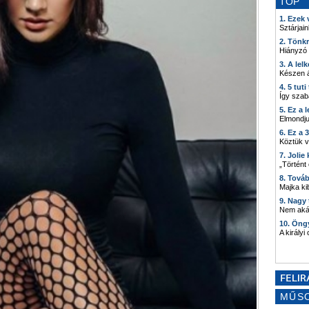
TOP
1. Ezek
Sztárjain
2. Tönk
Hiányzó
3. A lel
Készen á
4. 5 tut
Így szab
5. Ez a 
Elmondju
6. Ez a 
Köztük 
7. Joli
„Történt
8. Tová
Majka kib
9. Nagy
Nem akár
10. Öng
A királyi
MŰS