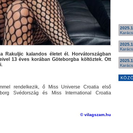
2025.1
Karács
2025.1
Karács
a Rakuljic kalandos életet él. Horvátországban
leivel 13 éves korában Göteborgba költöztek. Ott
2025.1
i.
Karács
KÖZ
mmel rendelkezik, ő Miss Universe Croatia első
borg Svédország és Miss International Croatia
© vilagszam.hu