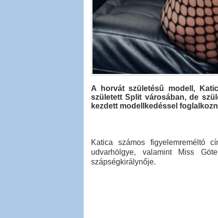
A horvát születésű modell, Katic
született Split városában, de szü
kezdett modellkedéssel foglalkozn
Katica számos figyelemreméltó cí
udvarhölgye, valamint Miss Göte
szápségkirálynője.