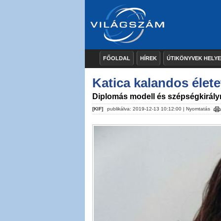
FŐOLDAL
HÍREK
ÚTIKÖNYVEK HELY
Katica kalandos élete
Diplomás modell és szépségkirál
[KIF]
publikálva: 2019-12-13 10:12:00 |
Nyomtatás