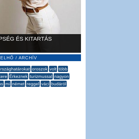
PSÉG ÉS KITARTÁS
ELHŐ / ARCHÍV
rszághatárokat
oroszok
volt
több
kere
Érkeznek
turizmussal
nagyon
us
mi
német
reggel
váci
budáról