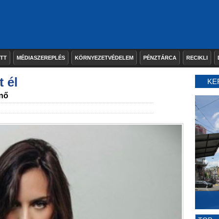
ETT
MÉDIASZEREPLÉS
KÖRNYEZETVÉDELEM
PÉNZTÁRCA
RECIKLI
t él
KE
ynő