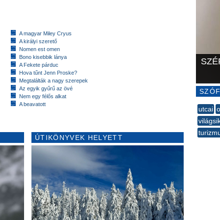
A magyar Miley Cryus
A királyi szerető
Nomen est omen
Bono kisebbik lánya
SZÉ
A Fekete párduc
Hova tűnt Jenn Proske?
Megtalálták a nagy szerepek
Az egyik gyűrű az övé
SZÓF
Nem egy félős alkat
A beavatott
utcai
o
világsi
turizm
ÚTIKÖNYVEK HELYETT
--