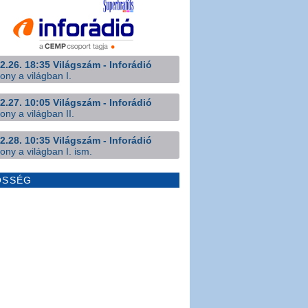
2.26. 18:35 Világszám - Inforádió
ony a világban I.
2.27. 10:05 Világszám - Inforádió
ony a világban II.
2.28. 10:35 Világszám - Inforádió
ony a világban I. ism.
ÖSSÉG