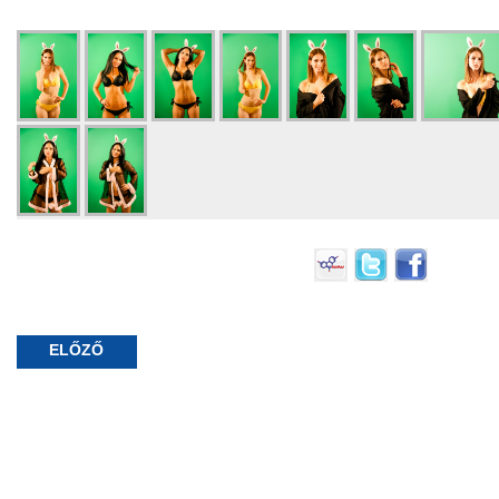
ELŐZŐ