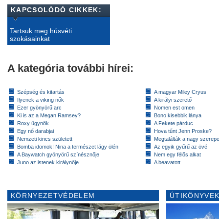
KAPCSOLÓDÓ CIKKEK:
Tartsuk meg húsvéti
szokásainkat
A kategória további hírei:
Szépség és kitartás
A magyar Miley Cryus
Ilyenek a viking nők
A királyi szerető
Ezer gyönyörű arc
Nomen est omen
Ki is az a Megan Ramsey?
Bono kisebbik lánya
Roxy ügynök
A Fekete párduc
Egy nő darabjai
Hova tűnt Jenn Proske?
Nemzeti kincs született
Megtalálták a nagy szerep
Bomba idomok! Nina a természet lágy ölén
Az egyik gyűrű az övé
A Baywatch gyönyörű színésznője
Nem egy félős alkat
Juno az istenek királynője
A beavatott
KÖRNYEZETVÉDELEM
ÚTIKÖNYVEK