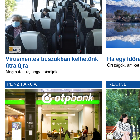
Vírusmentes buszokban kelhetünk
Ha egy időr
útra újra
Országok, amike
Megmutatjuk, hogy csinálják!
PÉNZTÁRCA
RECIKLI