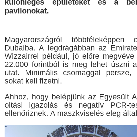
különleges épületeket és a bel
pavilonokat.
Magyarországról többféleképpen e
Dubaiba. A legdrágábban az Emirates
Wizzairrel például, jó előre megvéve
22.000 forintból is meg lehet úszni 
utat. Minimális csomaggal persze, 
sokat kell fizetni.
Ahhoz, hogy belépjünk az Egyesült 
oltási igazolás és negatív PCR-tes
ellenőriznek. A maszkviselés eleg álta