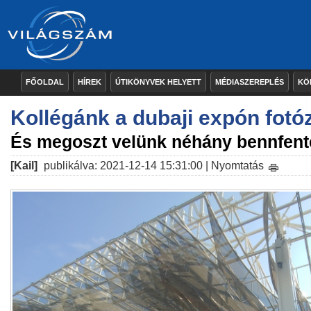
FŐOLDAL
HÍREK
ÚTIKÖNYVEK HELYETT
MÉDIASZEREPLÉS
KÖ
Kollégánk a dubaji expón fotóz
És megoszt velünk néhány bennfente
[Kail]
publikálva: 2021-12-14 15:31:00 |
Nyomtatás