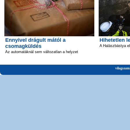
Ennyivel drágult mától a
Hihetetlen l
csomagküldés
A Halászbástya el
Az automatáknál sem változatlan a helyzet
vilagszam