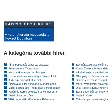
KAPCSOLÓDÓ CIKKEK:
A koronaherceg megcsodálta
Hévizet Dubajban
A kategória további hírei:
Kína: bepillantás a holnap világába
Egy hátizsákkal a felhőkarc
Fedezze fel a Tisza-tavat!
Koncz Zsuzsa és Azahriah
Nem csak a tengerpart hívogat
A futball ereje, a pályán inn
Levendulaillatú csodavilág a Balaton fölött
Glamping és Balaton: ezt ke
A vb, ami milliárdokat termel
Szarvasűző messzeségek
Élményekkel teli hétvége a MondoConon
Marék Veronikától Kukorell
Milliók kelnek útra - nem csak a meccsekért
Díjat kapott a Könyvhéten
Japán és Korea beköltözik a Hungexpóra
ELTE Legendák a Könyvhé
Átalakult a sportzóna
Made in Vidék
Villák, legendák: időutazás a Balatonon
Ezüstöt nyert a Kodolányi