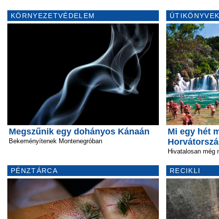
KÖRNYEZETVÉDELEM
ÚTIKÖNYVEK
Megszűnik egy dohányos Kánaán
Mi egy hét 
Horvátorsz
Bekeményítenek Montenegróban
Hivatalosan még 
PÉNZTÁRCA
RECIKLI