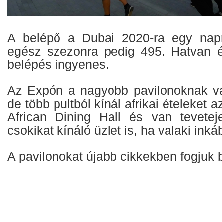
A belépő a Dubai 2020-ra egy nap
egész szezonra pedig 495. Hatvan év
belépés ingyenes.
Az Expón a nagyobb pavilonoknak va
de több pultból kínál afrikai ételeket 
African Dining Hall és van tevetej
csokikat kínáló üzlet is, ha valaki ink
A pavilonokat újabb cikkekben fogjuk 