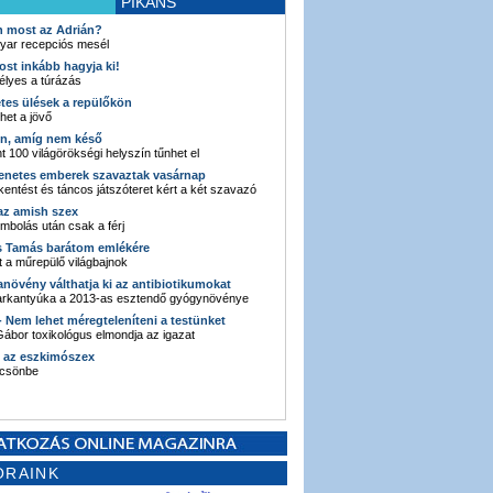
PIKÁNS
an most az Adrián?
yar recepciós mesél
ost inkább hagyja ki!
élyes a túrázás
etes ülések a repülőkön
ehet a jövő
en, amíg nem késő
t 100 világörökségi helyszín tűnhet el
enetes emberek szavaztak vasárnap
entést és táncos játszóteret kért a két szavazó
 az amish szex
ombolás után csak a férj
s Tamás barátom emlékére
 a műrepülő világbajnok
anövény válthatja ki az antibiotikumokat
sarkantyúka a 2013-as esztendő gyógynövénye
 - Nem lehet méregteleníteni a testünket
ábor toxikológus elmondja az igazat
n az eszkimószex
lcsönbe
ORAINK