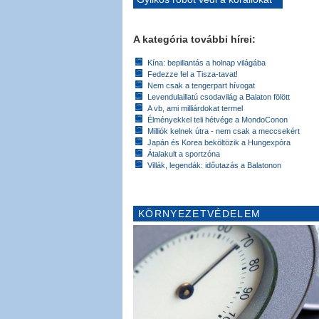
A kategória további hírei:
Kína: bepillantás a holnap világába
Fedezze fel a Tisza-tavat!
Nem csak a tengerpart hívogat
Levendulaillatú csodavilág a Balaton fölött
A vb, ami milliárdokat termel
Élményekkel teli hétvége a MondoConon
Milliók kelnek útra - nem csak a meccsekért
Japán és Korea beköltözik a Hungexpóra
Átalakult a sportzóna
Villák, legendák: időutazás a Balatonon
KÖRNYEZETVÉDELEM