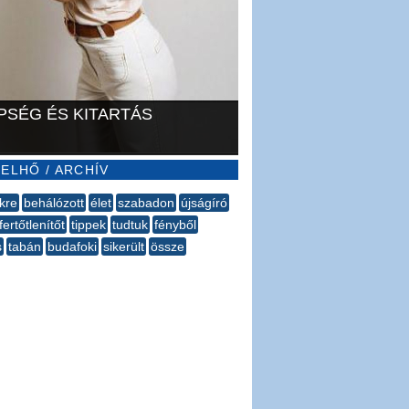
PSÉG ÉS KITARTÁS
ELHŐ / ARCHÍV
kre
behálózott
élet
szabadon
újságíró
fertőtlenítőt
tippek
tudtuk
fényből
s
tabán
budafoki
sikerült
össze