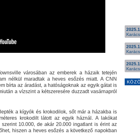
2025.1
Karács
2025.1
Karács
2025.1
Karács
Townsville városában az emberek a házaik tetején
ram nélkül maradtak a heves esőzés miatt. A CNN
KÖZ
m bírta az áradást, a hatóságoknak az egyik gátat is
 miután a vízszint a kétszeresére duzzadt vasárnapról
llepték a kígyók és krokodilok, sőt már a házakba is
éteres krokodilt látott az egyik háznál. A lakókat
szerint 10.000, de akár 20.000 ingatlant is érint az
őhet, hiszen a heves esőzés a következő napokban