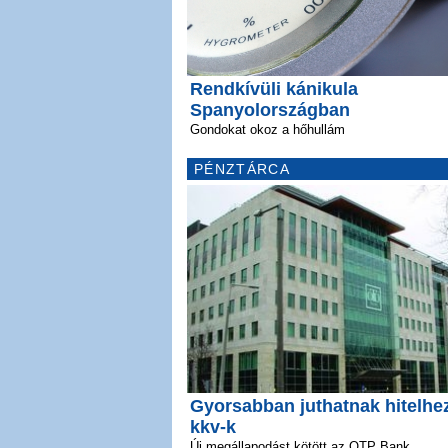
Rendkívüli kánikula
Spanyolországban
Gondokat okoz a hőhullám
PÉNZTÁRCA
Gyorsabban juthatnak hitelhe
kkv-k
Új megállapodást kötött az OTP Bank