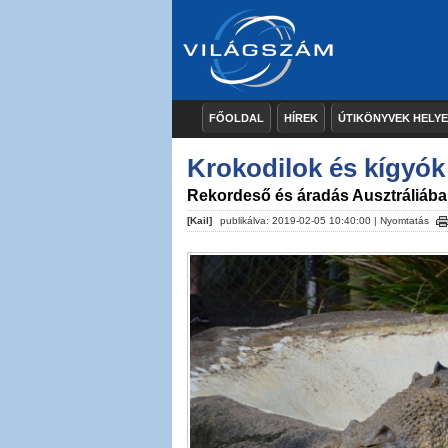
FŐOLDAL
HÍREK
ÚTIKÖNYVEK HELY
Krokodilok és kígyók
Rekordeső és áradás Ausztráliáb
[Kail]
publikálva: 2019-02-05 10:40:00 |
Nyomtatás