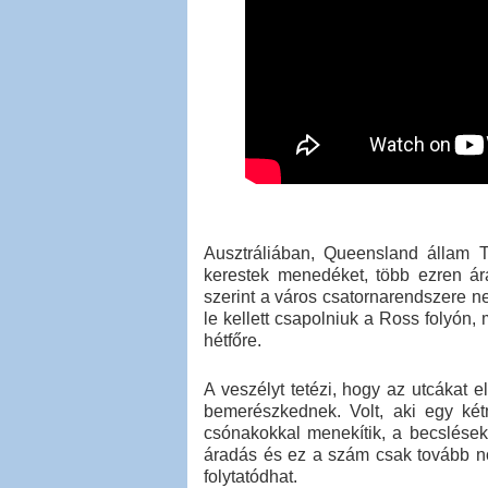
Ausztráliában, Queensland állam 
kerestek menedéket, több ezren á
szerint a város csatornarendszere ne
le kellett csapolniuk a Ross folyón,
hétfőre.
A veszélyt tetézi, hogy az utcákat e
bemerészkednek. Volt, aki egy kétm
csónakokkal menekítik, a becslések 
áradás és ez a szám csak tovább n
folytatódhat.