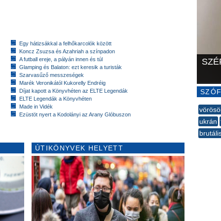
Egy hátizsákkal a felhőkarcolók között
Koncz Zsuzsa és Azahriah a színpadon
A futball ereje, a pályán innen és túl
SZÉ
Glamping és Balaton: ezt keresik a turisták
Szarvasűző messzeségek
Marék Veronikától Kukorelly Endréig
Díjat kapott a Könyvhéten az ELTE Legendák
SZÓF
ELTE Legendák a Könyvhéten
Made in Vidék
vörösö
Ezüstöt nyert a Kodolányi az Arany Glóbuszon
ukrán
brutáli
--
ÚTIKÖNYVEK HELYETT