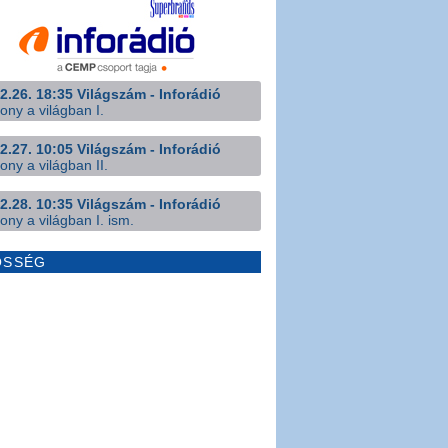
2.26. 18:35 Világszám - Inforádió
ony a világban I.
2.27. 10:05 Világszám - Inforádió
ony a világban II.
2.28. 10:35 Világszám - Inforádió
ony a világban I. ism.
ÖSSÉG