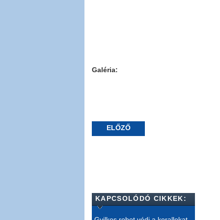
Galéria:
ELŐZŐ
KAPCSOLÓDÓ CIKKEK:
Gyilkos robot védi a korallokat