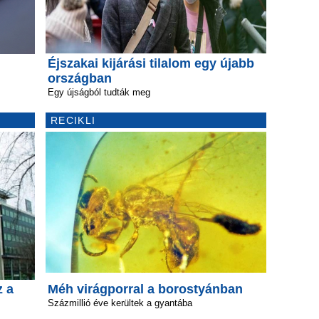
Éjszakai kijárási tilalom egy újabb
országban
Egy újságból tudták meg
RECIKLI
z a
Méh virágporral a borostyánban
Százmillió éve kerültek a gyantába