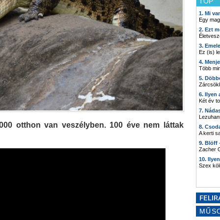
TOP
1. Mi v
Egy mag
2. Ezt m
Életvesz
3. Emel
Ez (is) l
4. Menj
Több min
5. Döbb
Zárcsökk
6. Ilyen
Két év t
7. Náda
Lezuhant
.000 otthon van veszélyben. 100 éve nem láttak
8. Csod
A kerti 
9. Blöff
Zacher G
10. Ilye
Szex kö
MŰS