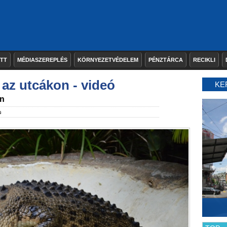
ETT
MÉDIASZEREPLÉS
KÖRNYEZETVÉDELEM
PÉNZTÁRCA
RECIKLI
 az utcákon - videó
KE
an