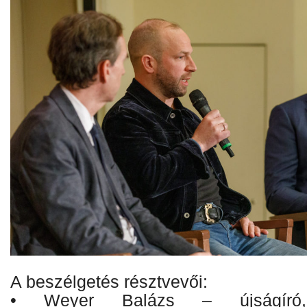
A beszélgetés résztvevői:
• Weyer Balázs – újságíró