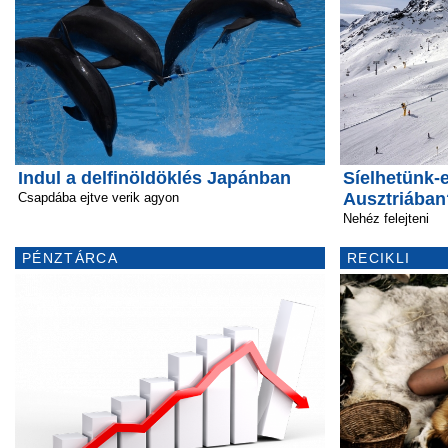
Indul a delfinöldöklés Japánban
Síelhetünk-
Ausztriában
Csapdába ejtve verik agyon
Nehéz felejteni
PÉNZTÁRCA
RECIKLI