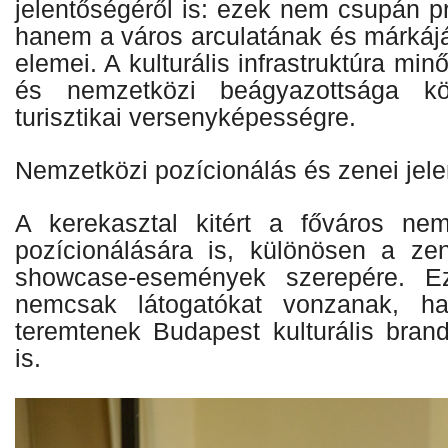
jelentőségéről is: ezek nem csupán p
hanem a város arculatának és márká
elemei. A kulturális infrastruktúra mi
és nemzetközi beágyazottsága kö
turisztikai versenyképességre.
Nemzetközi pozícionálás és zenei jele
A kerekasztal kitért a főváros nemz
pozícionálására is, különösen a zen
showcase-események szerepére. E
nemcsak látogatókat vonzanak, ha
teremtenek Budapest kulturális brand
is.