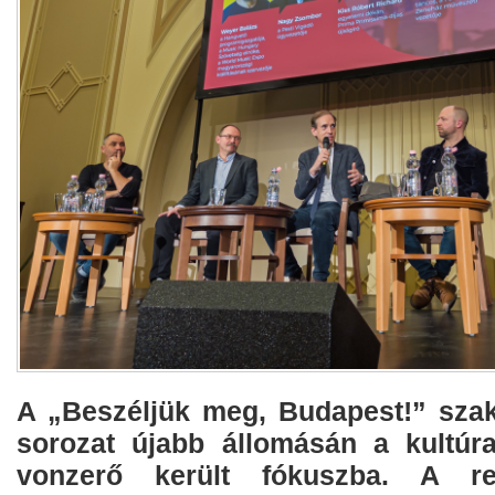
A „Beszéljük meg, Budapest!” szak
sorozat újabb állomásán a kultúra 
vonzerő került fókuszba. A r