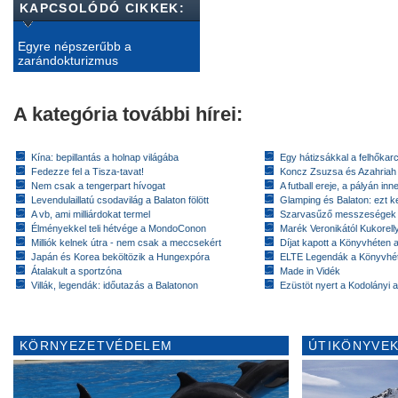
KAPCSOLÓDÓ CIKKEK:
​Egyre népszerűbb a
zarándokturizmus
A kategória további hírei:
Kína: bepillantás a holnap világába
Egy hátizsákkal a felhőkarc
Fedezze fel a Tisza-tavat!
Koncz Zsuzsa és Azahriah
Nem csak a tengerpart hívogat
A futball ereje, a pályán inn
Levendulaillatú csodavilág a Balaton fölött
Glamping és Balaton: ezt ke
A vb, ami milliárdokat termel
Szarvasűző messzeségek
Élményekkel teli hétvége a MondoConon
Marék Veronikától Kukorell
Milliók kelnek útra - nem csak a meccsekért
Díjat kapott a Könyvhéten
Japán és Korea beköltözik a Hungexpóra
ELTE Legendák a Könyvhé
Átalakult a sportzóna
Made in Vidék
Villák, legendák: időutazás a Balatonon
Ezüstöt nyert a Kodolányi
KÖRNYEZETVÉDELEM
ÚTIKÖNYVEK