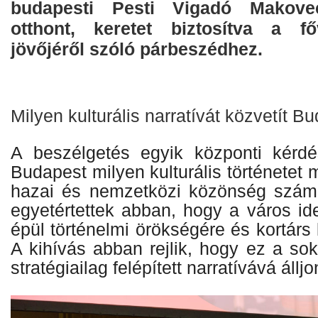
budapesti Pesti Vigadó Makove
otthont, keretet biztosítva a fő
jövőjéről szóló párbeszédhez.
Milyen kulturális narratívát közvetít B
A beszélgetés egyik központi kérdé
Budapest milyen kulturális történetet 
hazai és nemzetközi közönség számá
egyetértettek abban, hogy a város id
épül történelmi örökségére és kortárs 
A kihívás abban rejlik, hogy ez a so
stratégiailag felépített narratívává állj