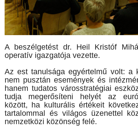
A beszélgetést dr. Heil Kristóf Mi
operatív igazgatója vezette.
Az est tanulsága egyértelmű volt: a k
nem pusztán események és intézmé
hanem tudatos városstratégiai eszkö
tudja megerősíteni helyét az eur
között, ha kulturális értékeit követk
tartalommal és világos üzenettel köz
nemzetközi közönség felé.