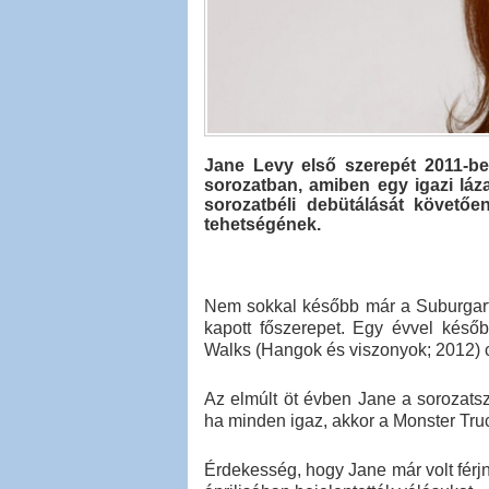
Jane Levy első szerepét 2011-b
sorozatban, amiben egy igazi láza
sorozatbéli debütálását követőe
tehetségének.
Nem sokkal később már a Suburgart
kapott főszerepet. Egy évvel későb
Walks (Hangok és viszonyok; 2012)
Az elmúlt öt évben Jane a sorozatsze
ha minden igaz, akkor a Monster Truck
Érdekesség, hogy Jane már volt férj