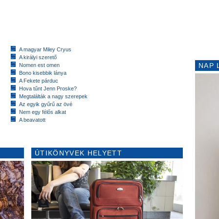
A magyar Miley Cryus
A királyi szerető
NAP 
Nomen est omen
Bono kisebbik lánya
A Fekete párduc
Hova tűnt Jenn Proske?
Megtalálták a nagy szerepek
Az egyik gyűrű az övé
Nem egy félős alkat
A beavatott
ÚTIKÖNYVEK HELYETT