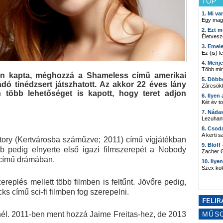
TOP
1. Mi v
Egy mag
2. Ezt m
Életvesz
3. Emel
Ez (is) l
4. Menj
Több min
en kapta, méghozzá a Shameless című amerikai
5. Döbb
dó tinédzsert játszhatott. Az akkor 22 éves lány
Zárcsökk
n több lehetőséget is kapott, hogy teret adjon
6. Ilyen
Két év t
7. Náda
Lezuhant
8. Csod
A kerti 
ory (Kertvárosba száműzve; 2011) című vígjátékban
9. Blöff
b pedig elnyerte első igazi filmszerepét a Nobody
Zacher G
 című drámában.
10. Ilye
Szex kö
replés mellett több filmben is feltűnt. Jövőre pedig,
s című sci-fi filmben fog szerepelni.
nél. 2011-ben ment hozzá Jaime Freitas-hez, de 2013
MŰS