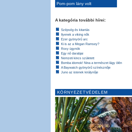
Pom-pom lány volt
A kategória további hírei:
Szépség és kitartás
Ilyenek a viking nők
Ezer gyönyörű arc
Ki is az a Megan Ramsey?
Roxy ügynök
Egy nő darabjai
Nemzeti kincs született
Bomba idomok! Nina a természet lágy ölén
A Baywatch gyönyörű színésznője
Juno az istenek királynője
KÖRNYEZETVÉDELEM