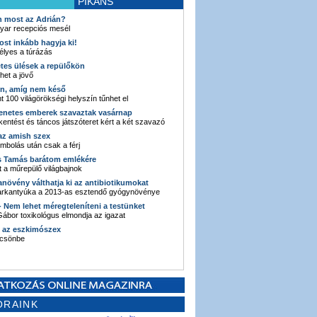
PIKÁNS
an most az Adrián?
yar recepciós mesél
ost inkább hagyja ki!
élyes a túrázás
etes ülések a repülőkön
ehet a jövő
en, amíg nem késő
t 100 világörökségi helyszín tűnhet el
enetes emberek szavaztak vasárnap
entést és táncos játszóteret kért a két szavazó
 az amish szex
ombolás után csak a férj
s Tamás barátom emlékére
 a műrepülő világbajnok
anövény válthatja ki az antibiotikumokat
sarkantyúka a 2013-as esztendő gyógynövénye
 - Nem lehet méregteleníteni a testünket
ábor toxikológus elmondja az igazat
n az eszkimószex
lcsönbe
ORAINK