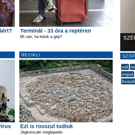
áért?
Terminál - 33 óra a reptéren
Mi van, ha késik a gép?
SZÉ
RECIKLI
SZÓF
volt
me
vogue
focisul
--
írus
Ezt is rosszul tudtuk
Jégkorszaki meglepetés