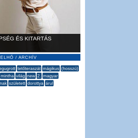
PSÉG ÉS KITARTÁS
ELHŐ / ARCHÍV
gugrott
tetőteraszát
mágikus
(hosszú)
mintha
világ
new
2.
magyar
inak
született
dorottya
árul