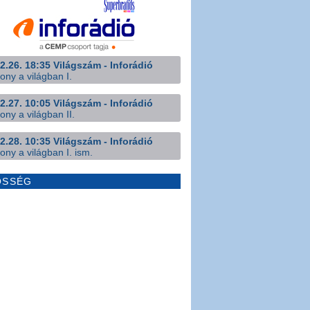
2.26. 18:35 Világszám - Inforádió
ony a világban I.
2.27. 10:05 Világszám - Inforádió
ony a világban II.
2.28. 10:35 Világszám - Inforádió
ony a világban I. ism.
ÖSSÉG