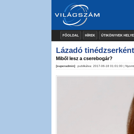
FŐOLDAL
HÍREK
ÚTIKÖNYVEK HELY
Lázadó tinédzserként
Miből lesz a cserebogár?
[superadmin]
publikálva: 2017-06-18 01:01:00 |
Nyomt