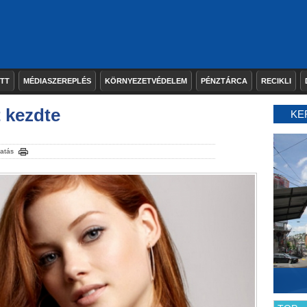
ETT
MÉDIASZEREPLÉS
KÖRNYEZETVÉDELEM
PÉNZTÁRCA
RECIKLI
 kezdte
KE
atás