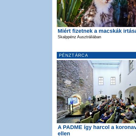
Miért fizetnek a macskák irtás
Skalppénz Ausztráliában
PÉNZTÁRCA
A PADME így harcol a koronav
ellen