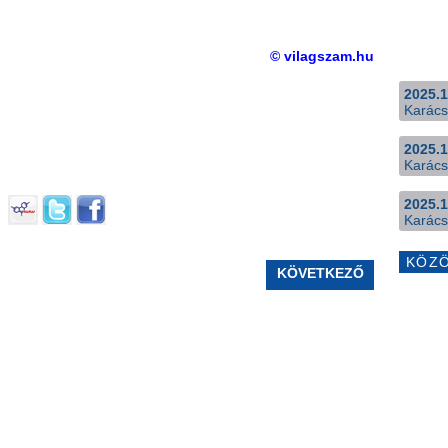
© vilagszam.hu
2025.1
Karács
2025.1
Karács
2025.1
Karács
KÖZ
KÖVETKEZŐ