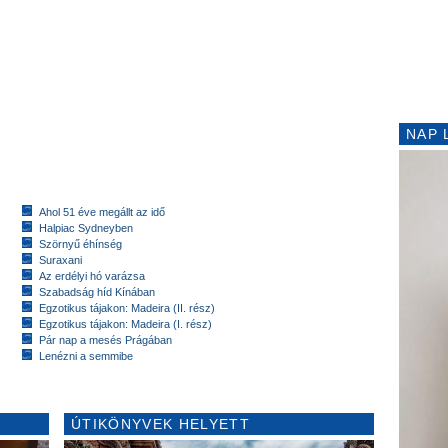
NAP 
Ahol 51 éve megállt az idő
Halpiac Sydneyben
Szörnyű éhínség
Suraxani
Az erdélyi hó varázsa
Szabadság híd Kínában
Egzotikus tájakon: Madeira (II. rész)
Egzotikus tájakon: Madeira (I. rész)
Pár nap a mesés Prágában
Lenézni a semmibe
ÚTIKÖNYVEK HELYETT