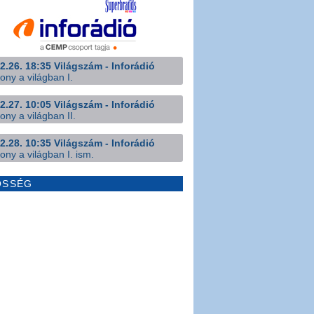
2.26. 18:35 Világszám - Inforádió
ony a világban I.
2.27. 10:05 Világszám - Inforádió
ony a világban II.
2.28. 10:35 Világszám - Inforádió
ony a világban I. ism.
ÖSSÉG