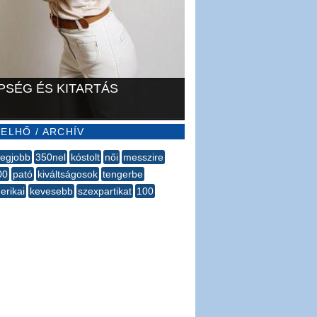
PSÉG ÉS KITARTÁS
ELHŐ / ARCHÍV
legjobb
350nel
kóstolt
női
messzire
00
pató
kiváltságosok
tengerbe
erikai
kevesebb
szexpartikat
100