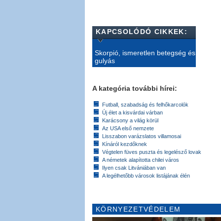
KAPCSOLÓDÓ CIKKEK:
Skorpió, ismeretlen betegség és
gulyás
A kategória további hírei:
Futball, szabadság és felhőkarcolók
Új élet a kisvárdai várban
Karácsony a világ körül
Az USA első nemzete
Lisszabon varázslatos villamosai
Kínáról kezdőknek
Végtelen füves puszta és legelésző lovak
A németek alapította chilei város
Ilyen csak Litvániában van
A legélhetőbb városok listájának élén
KÖRNYEZETVÉDELEM