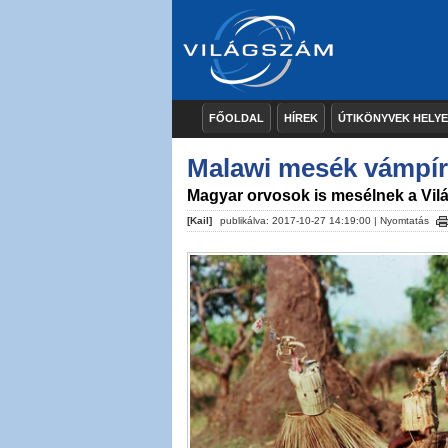
FŐOLDAL
HÍREK
ÚTIKÖNYVEK HELY
Malawi mesék vámpír
Magyar orvosok is mesélnek a Vi
[Kail]
publikálva: 2017-10-27 14:19:00 |
Nyomtatás