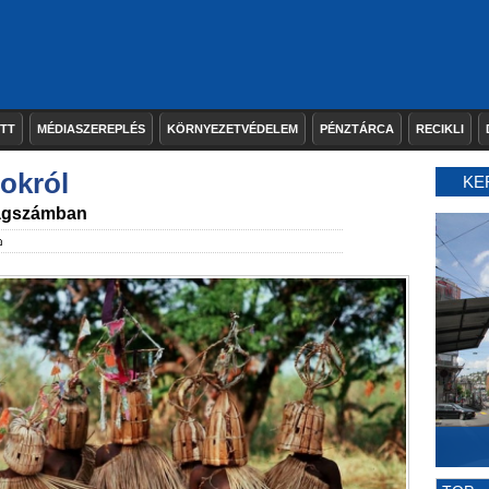
ETT
MÉDIASZEREPLÉS
KÖRNYEZETVÉDELEM
PÉNZTÁRCA
RECIKLI
okról
KE
lágszámban