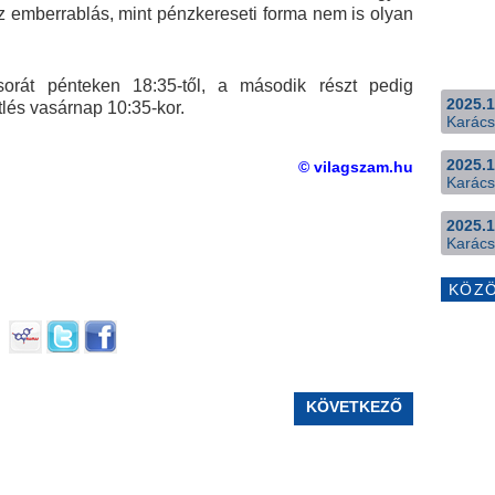
z emberrablás, mint pénzkereseti forma nem is olyan
orát pénteken 18:35-től, a második részt pedig
2025.1
tlés vasárnap 10:35-kor.
Karács
2025.1
© vilagszam.hu
Karács
2025.1
Karács
KÖZ
KÖVETKEZŐ