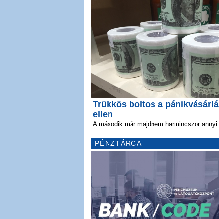
Trükkös boltos a pánikvásárl
ellen
A második már majdnem harmincszor annyi
PÉNZTÁRCA