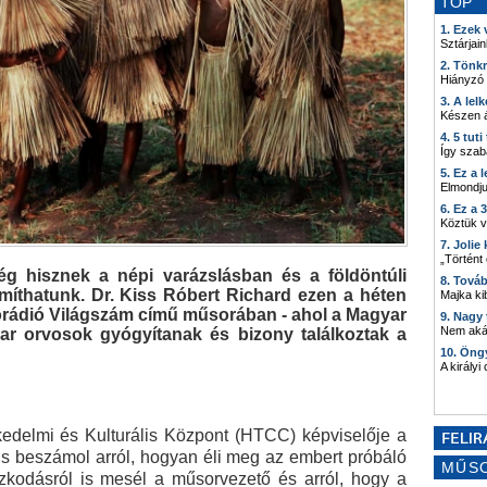
TOP
1. Ezek
Sztárjain
2. Tönk
Hiányzó
3. A lel
Készen á
4. 5 tut
Így szab
5. Ez a 
Elmondju
6. Ez a 
Köztük 
7. Joli
„Történt
ég hisznek a népi varázslásban és a földöntúli
8. Tová
míthatunk. Dr. Kiss Róbert Richard ezen a héten
Majka kib
forádió Világszám című műsorában - ahol a Magyar
9. Nagy
Nem akár
ar orvosok gyógyítanak és bizony találkoztak a
10. Öng
A királyi
delmi és Kulturális Központ (HTCC) képviselője a
s is beszámol arról, hogyan éli meg az embert próbáló
MŰS
ózkodásról is mesél a műsorvezető és arról, hogy a