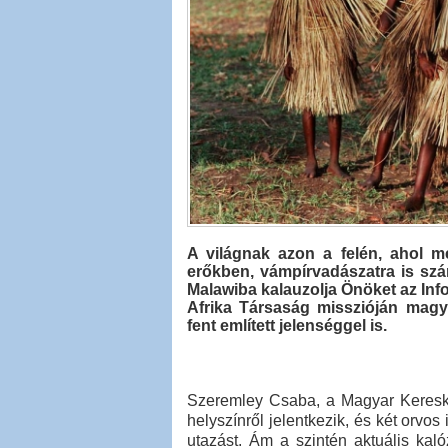
A világnak azon a felén, ahol m
erőkben, vámpírvadászatra is szá
Malawiba kalauzolja Önöket az In
Afrika Társaság misszióján magy
fent említett jelenséggel is.
Szeremley Csaba, a Magyar Kereske
helyszínről jelentkezik, és két orvo
utazást. Ám a szintén aktuális kal