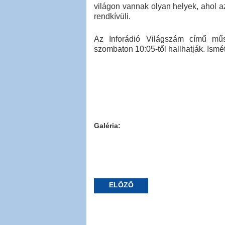
világon vannak olyan helyek, ahol a
rendkívüli.
Az Inforádió Világszám című műs
szombaton 10:05-től hallhatják. Ismé
Galéria:
ELŐZŐ