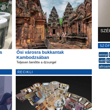
SZÉ
SZÓF
ás
Ősi városra bukkantak
ennyi
Kambodzsában
vért
6
Teljesen benőtte a dzsungel
afroam
--
RECIKLI