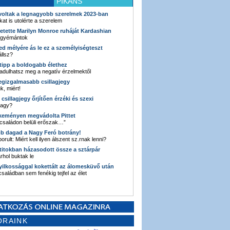
PIKÁNS
 voltak a legnagyobb szerelmek 2023-ban
kat is utolérte a szerelem
retette Marilyn Monroe ruháját Kardashian
 gyémántok
ked mélyére ás le ez a személyiségteszt
llsz?
i tipp a boldogabb élethez
adulhatsz meg a negatív érzelmektől
legizgalmasabb csillagjegy
k, miért!
3 csillagjegy őrjítően érzéki és szexi
vagy?
e keményen megvádolta Pittet
 családon belüli erőszak…”
bb dagad a Nagy Feró botrány!
orult: Miért kell ilyen álszent sz.rnak lenni?
 titokban házasodott össze a sztárpár
hol buktak le
yilkossággal kokettált az álomesküvő után
 családban sem fenékig tejfel az élet
ORAINK