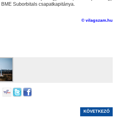
 a BME Suborbitals csapatkapitánya.
© vilagszam.hu
KÖVETKEZŐ