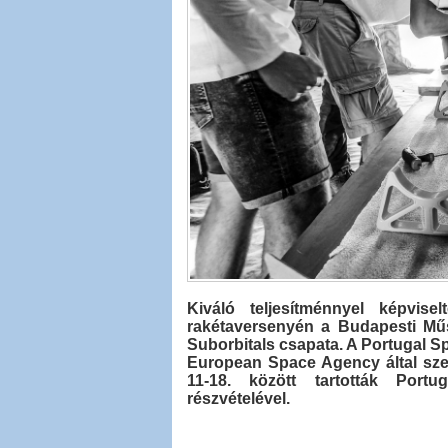
Kiváló teljesítménnyel képvis
rakétaversenyén a Budapesti Műsz
Suborbitals csapata. A Portugal 
European Space Agency által sze
11-18. között tartották Port
részvételével.