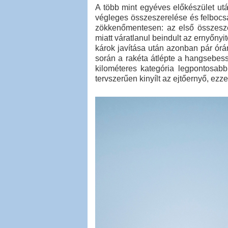
A több mint egyéves előkészület ut
végleges összeszerelése és felbocsá
zökkenőmentesen: az első összeszer
miatt váratlanul beindult az ernyőn
károk javítása után azonban pár órán
során a rakéta átlépte a hangsebes
kilométeres kategória legpontosabb
tervszerűen kinyílt az ejtőernyő, ezz