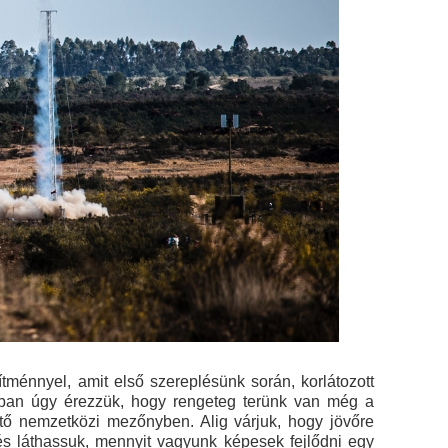
ítménnyel, amit első szereplésünk során, korlátozott
onban úgy érezzük, hogy rengeteg terünk van még a
entő nemzetközi mezőnyben. Alig várjuk, hogy jövőre
s láthassuk, mennyit vagyunk képesek fejlődni egy