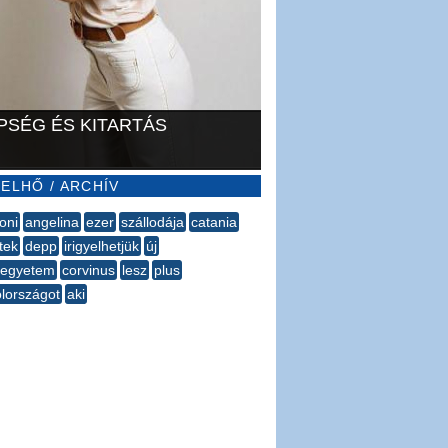
PSÉG ÉS KITARTÁS
ELHŐ / ARCHÍV
oni
angelina
ezer
szállodája
catania
tek
depp
irigyelhetjük
új
zegyetem
corvinus
lesz
plus
lországot
aki