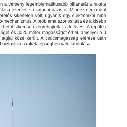
án a verseny legemblematikusabb pillanatát a rakéta
tása jelentette a katonai bázisról. Mindez nem ment
elés sikertelen volt, ugyanis egy elektronikai hiba
yitó-mechanizmus. A probléma azonosítása és a kisebb
 belül sikeresen végrehajtották a kilövést. A repülés
séget és 3020 méter magasságot ért el, amellyel a 3
 tagjai közé került. A csúcsmagasság elérése után
el biztosítva a rakéta épségben való landolását.