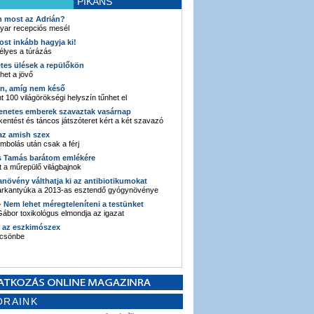
PIKÁNS
an most az Adrián?
yar recepciós mesél
ost inkább hagyja ki!
élyes a túrázás
etes ülések a repülőkön
ehet a jövő
en, amíg nem késő
t 100 világörökségi helyszín tűnhet el
enetes emberek szavaztak vasárnap
entést és táncos játszóteret kért a két szavazó
 az amish szex
ombolás után csak a férj
s Tamás barátom emlékére
 a műrepülő világbajnok
anövény válthatja ki az antibiotikumokat
sarkantyúka a 2013-as esztendő gyógynövénye
 - Nem lehet méregteleníteni a testünket
ábor toxikológus elmondja az igazat
n az eszkimószex
lcsönbe
ORAINK