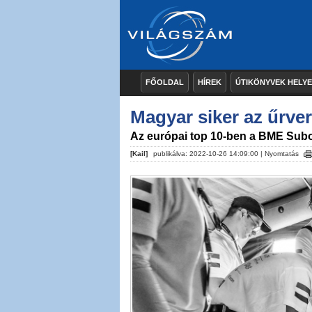
FŐOLDAL
HÍREK
ÚTIKÖNYVEK HELY
Magyar siker az űrve
Az európai top 10-ben a BME Subo
[Kail]
publikálva: 2022-10-26 14:09:00 |
Nyomtatás