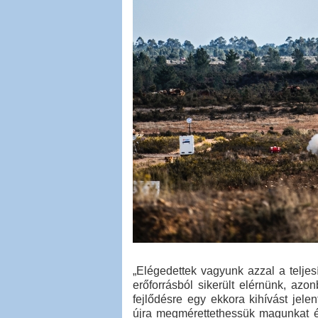
„Elégedettek vagyunk azzal a teljes
erőforrásból sikerült elérnünk, az
fejlődésre egy ekkora kihívást jel
újra megmérettethessük magunkat é