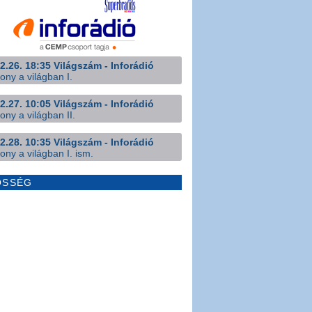
2.26. 18:35 Világszám - Inforádió
ony a világban I.
2.27. 10:05 Világszám - Inforádió
ony a világban II.
2.28. 10:35 Világszám - Inforádió
ony a világban I. ism.
ÖSSÉG