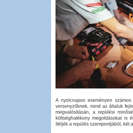
A nyolcnapos eseményen számos s
versenyzőknek, mind az általuk fejl
megvalósításán, a repülési minős
költséghatékony megoldásokat is ér
ítéljék a repülés szempontjából, két 