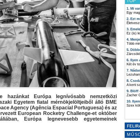
TOP
1. Mi v
Egy mag
2. Ezt m
Életvesz
3. Emel
Ez (is) l
4. Menj
Több min
5. Döbb
Zárcsökk
6. Ilyen
Két év t
7. Náda
Lezuhant
8. Csod
A kerti 
9. Blöff
Zacher G
elte hazánkat Európa legnívósabb nemzetközi
aki Egyetem fiatal mérnökjelöltjeiből álló BME
10. Ilye
Szex kö
Space Agency (Agência Espacial Portuguesa) és az
rvezett European Rocketry Challenge-et október
ugáliában, Európa legnevesebb egyetemeinek
MŰS