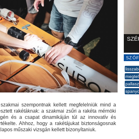
SZÉ
SZÓF
lisszab
megtel
pallas
spanyo
--
zakmai szempontnak kellett megfelelniük mind a
esztett rakétáknak: a szakmai zsűri a rakéta mérnöki
égén és a csapat dinamikáján túl az innovatív és
tékelte. Ahhoz, hogy a rakétájukat biztonságosnak
alapos műszaki vizsgán kellett bizonyítaniuk.