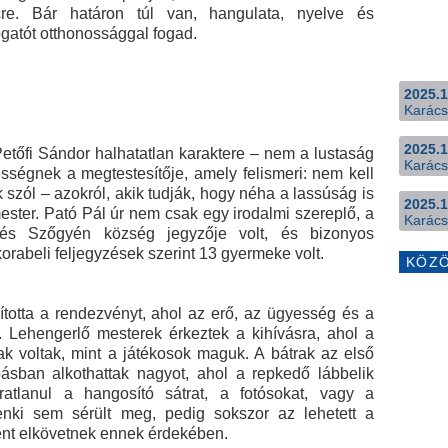
re. Bár határon túl van, hangulata, nyelve és
gatót otthonossággal fogad.
2025.1
Karács
2025.1
Petőfi Sándor halhatatlan karaktere – nem a lustaság
Karács
égnek a megtestesítője, amely felismeri: nem kell
k szól – azokról, akik tudják, hogy néha a lassúság is
2025.1
ester. Pató Pál úr nem csak egy irodalmi szereplő, a
Karács
 és Szőgyén község jegyzője volt, és bizonyos
orabeli feljegyzések szerint 13 gyermeke volt.
KÖZ
ította a rendezvényt, ahol az erő, az ügyesség és a
t. Lehengerlő mesterek érkeztek a kihívásra, ahol a
 voltak, mint a játékosok maguk. A bátrak az első
sban alkothattak nagyot, ahol a repkedő lábbelik
atlanul a hangosító sátrat, a fotósokat, vagy a
nki sem sérült meg, pedig sokszor az lehetett a
nt elkövetnek ennek érdekében.