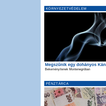
KÖRNYEZETVÉDELEM
Megszűnik egy dohányos Ká
Bekeményítenek Montenegróban
PÉNZTÁRCA