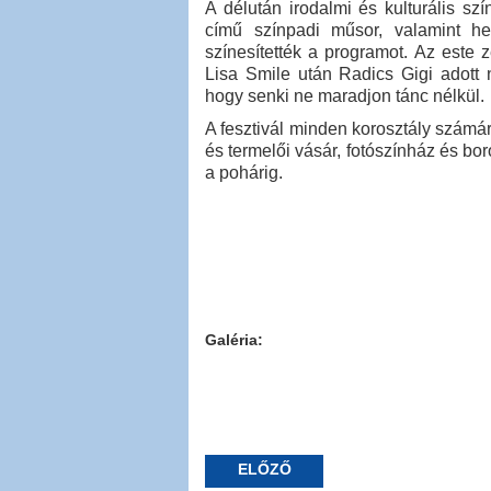
A délután irodalmi és kulturális szí
című színpadi műsor, valamint he
színesítették a programot. Az este 
Lisa Smile után Radics Gigi adott 
hogy senki ne maradjon tánc nélkül.
A fesztivál minden korosztály számár
és termelői vásár, fotószínház és boros
a pohárig.
Galéria:
ELŐZŐ