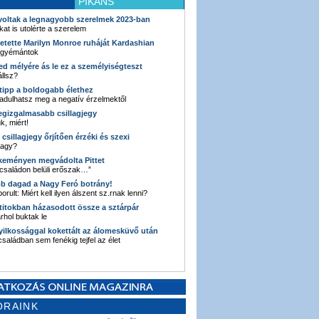
PIKÁNS
 voltak a legnagyobb szerelmek 2023-ban
kat is utolérte a szerelem
retette Marilyn Monroe ruháját Kardashian
 gyémántok
ked mélyére ás le ez a személyiségteszt
llsz?
i tipp a boldogabb élethez
adulhatsz meg a negatív érzelmektől
legizgalmasabb csillagjegy
k, miért!
3 csillagjegy őrjítően érzéki és szexi
vagy?
e keményen megvádolta Pittet
 családon belüli erőszak…”
bb dagad a Nagy Feró botrány!
orult: Miért kell ilyen álszent sz.rnak lenni?
 titokban házasodott össze a sztárpár
hol buktak le
yilkossággal kokettált az álomesküvő után
 családban sem fenékig tejfel az élet
ORAINK