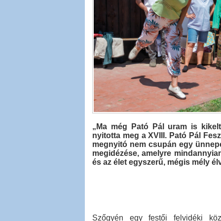
„Ma még Pató Pál uram is kikelt
nyitotta meg a XVIII. Pató Pál Fe
megnyitó nem csupán egy ünnepély
megidézése, amelyre mindannyia
és az élet egyszerű, mégis mély él
Szőgyén egy festői felvidéki k