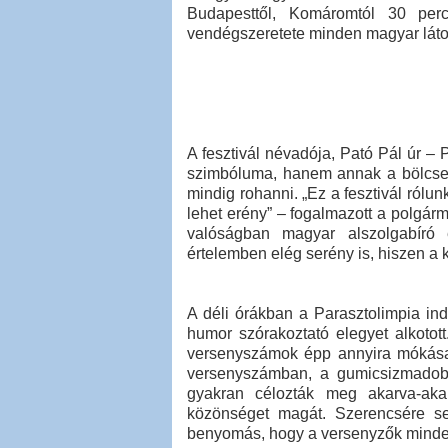
Budapesttől, Komáromtól 30 perc
vendégszeretete minden magyar láto
A fesztivál névadója, Pató Pál úr – 
szimbóluma, hanem annak a bölcsess
mindig rohanni. „Ez a fesztivál rólun
lehet erény” – fogalmazott a polgárm
valóságban magyar alszolgabíró
értelemben elég serény is, hiszen a k
A déli órákban a Parasztolimpia ind
humor szórakoztató elegyet alkotot
versenyszámok épp annyira mókásak
versenyszámban, a gumicsizmadobá
gyakran célozták meg akarva-akar
közönséget magát. Szerencsére se
benyomás, hogy a versenyzők minde