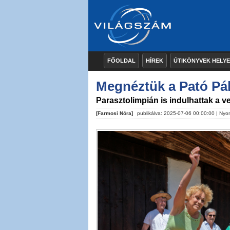
FŐOLDAL
HÍREK
ÚTIKÖNYVEK HELY
Megnéztük a Pató Pá
Parasztolimpián is indulhattak a 
[Farmosi Nóra]
publikálva: 2025-07-06 00:00:00 |
Nyo