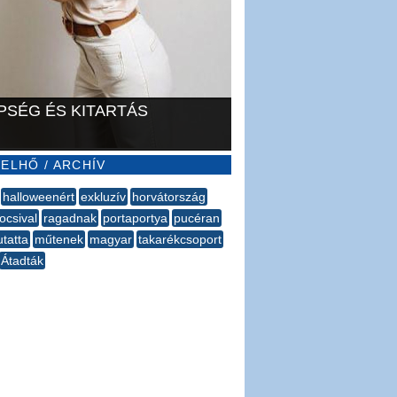
PSÉG ÉS KITARTÁS
ELHŐ / ARCHÍV
halloweenért
exkluzív
horvátország
ocsival
ragadnak
portaportya
pucéran
tatta
műtenek
magyar
takarékcsoport
Átadták