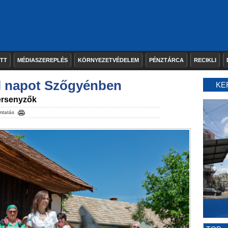
ETT
MÉDIASZEREPLÉS
KÖRNYEZETVÉDELEM
PÉNZTÁRCA
RECIKLI
l napot Szőgyénben
KE
versenyzők
mtatás