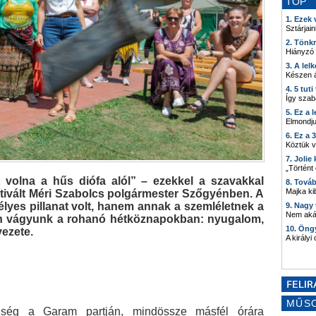
TOP
1. Ezek
Sztárjain
2. Tönk
Hiányzó
3. A lel
Készen á
4. 5 tut
Így szab
5. Ez a 
Elmondju
6. Ez a 
Köztük 
7. Joli
„Történt
 volna a hűs diófa alól” – ezekkel a szavakkal
8. Tová
Majka kib
sztivált Méri Szabolcs polgármester Szőgyénben. A
es pillanat volt, hanem annak a szemléletnek a
9. Nagy
Nem akár
n vágyunk a rohanó hétköznapokban: nyugalom,
10. Öng
vezete.
A királyi
MŰS
özség a Garam partján, mindössze másfél órára