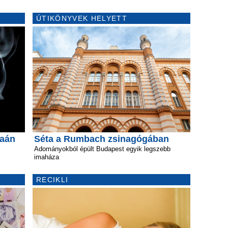
ÚTIKÖNYVEK HELYETT
naán
Séta a Rumbach zsinagógában
Adományokból épült Budapest egyik legszebb
imaháza
RECIKLI