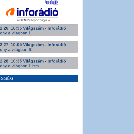
2.26. 18:35 Világszám - Inforádió
ony a világban I.
2.27. 10:05 Világszám - Inforádió
ony a világban II.
2.28. 10:35 Világszám - Inforádió
ony a világban I. ism.
ÖSSÉG