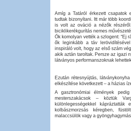
Amíg a Tatáról érkezett csapatok 
tudtak bizonyítani. Itt már több koo
is volt az ováció a nézők részéről
biciklikerékgurítás nemes művészetéb
Ők komolyan vették a szlogent: “Ej r
ők leginkább a táv lerövidítésével
inspiráló volt, hogy az első szám vé
akik aztán taroltak. Persze az igazi
látványos performanszoknak lehettek
Ezután rétesnyújtás, látványkonyha
elkészítése következett – a házias íz
A gasztronómiai élmények pedig 
mesterszakácsok – köztük Var
különlegességekkel kápráztatták
kolbászmorzsás kéregben, füstölt
malaccsülök vagy a gyöngyhagymás