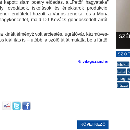
nt kapott: slam poetry előadás, a „Petőfi hagyatéka”
lyi óvodások, iskolások és énekkarok produkciói
zenei lendületet hozott: a Varjos zenekar és a Mona
nagykoncertet, majd DJ Kovács gondoskodott arról,
a kínált élményt: volt arcfestés, ugrálóvár, kézműves-
SZÉ
 kiállítás is – utóbbi a szőlő útját mutatta be a fürttől
SZÓF
© vilagszam.hu
kilókat
fallal
k
megmu
húzza
--
KÖVETKEZŐ