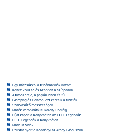
Egy hátizsákkal a felhőkarcolók között
Koncz Zsuzsa és Azahriah a színpadon
A futball ereje, a pályán innen és túl
Glamping és Balaton: ezt keresik a turisták
Szarvasűző messzeségek
Marék Veronikától Kukorelly Endréig
Díjat kapott a Könyvhéten az ELTE Legendák
ELTE Legendák a Könyvhéten
Made in Vidék
Ezüstöt nyert a Kodolányi az Arany Glóbuszon