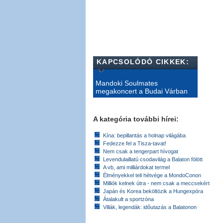
KAPCSOLÓDÓ CIKKEK:
Mandoki Soulmates
megakoncert a Budai Várban
A kategória további hírei:
Kína: bepillantás a holnap világába
Fedezze fel a Tisza-tavat!
Nem csak a tengerpart hívogat
Levendulaillatú csodavilág a Balaton fölött
A vb, ami milliárdokat termel
Élményekkel teli hétvége a MondoConon
Milliók kelnek útra - nem csak a meccsekért
Japán és Korea beköltözik a Hungexpóra
Átalakult a sportzóna
Villák, legendák: időutazás a Balatonon