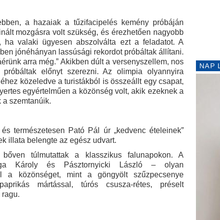
ebben, a hazaiak a tűzifacipelés kemény próbáján
rdinált mozgásra volt szükség, és érezhetően nagyobb
, ha valaki ügyesen abszolválta ezt a feladatot. A
en jónéhányan lassúsági rekordot próbáltak állítani.
áérünk arra még.” Akikben dúlt a versenyszellem, nos
NAP 
 próbáltak előnyt szerezni. Az olimpia olyannyira
géhez közeledve a turistákból is összeállt egy csapat,
 nyertes egyértelműen a közönség volt, akik ezeknek a
 a szemtanúik.
 és természetesen Pató Pál úr „kedvenc ételeinek”
ek illata belengte az egész udvart.
bőven túlmutattak a klasszikus falunapokon. A
ga Károly és Pásztornyicki László – olyan
 el a közönséget, mint a göngyölt szűzpecsenye
paprikás mártással, túrós csusza-rétes, préselt
 ragu.