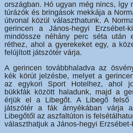
országban. Hó ugyan még nincs, így 
túrázók és bringások mekkája a Norma
útvonal közül választhatunk. A Norma
gerincen a János-hegyi Erzsébet-ki
mindössze néhány perc séta után e
réthez, ahol a gyerekeket egy, a köz
felújított játszótér várja.
A gerincen továbbhaladva az ösvény
kék körút jelzésbe, melyet a gerince
az egykori Sport Hotelhez, ahol jo
bükkfák között haladunk, majd a ger
érjük el a Libegőt. A Libegő felső
játszótér a fák árnyékában várja 
Libegőtől az aszfaltúton is felsétálhatu
választhatjuk a János-hegyi Erzsébet-