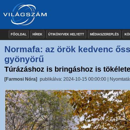
FŐOLDAL
HÍREK
ÚTIKÖNYVEK HELYETT
MÉDIASZEREPLÉS
KÖ
Normafa: az örök kedvenc őss
gyönyörű
Túrázáshoz is bringáshoz is tökélet
[Farmosi Nóra]
publikálva: 2024-10-15 00:00:00 |
Nyomtatá