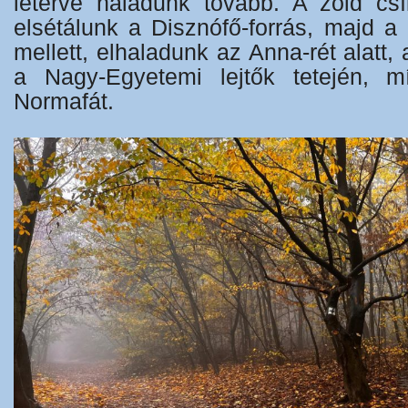
letérve haladunk tovább. A zöld csí
elsétálunk a Disznófő-forrás, majd 
mellett, elhaladunk az Anna-rét alatt,
a Nagy-Egyetemi lejtők tetején, 
Normafát.