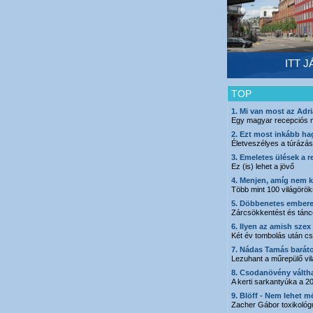
ITT 
TOP
1. Mi van most az Adr
Egy magyar recepciós 
2. Ezt most inkább hag
Életveszélyes a túrázás
3. Emeletes ülések a 
Ez (is) lehet a jövő
4. Menjen, amíg nem 
Több mint 100 világöröks
5. Döbbenetes embere
Zárcsökkentést és tánco
6. Ilyen az amish szex
Két év tombolás után csa
7. Nádas Tamás barát
Lezuhant a műrepülő vi
8. Csodanövény váltha
A kerti sarkantyúka a 
9. Blöff - Nem lehet m
Zacher Gábor toxikológ