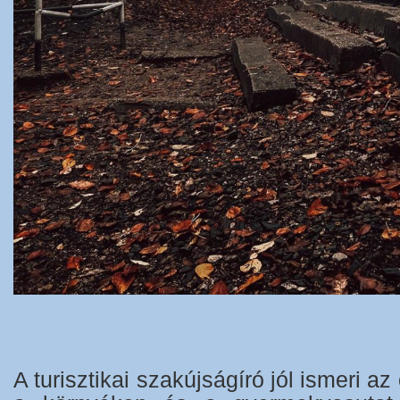
A turisztikai szakújságíró jól ismeri az