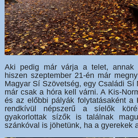
Aki pedig már várja a telet, annak 
hiszen szeptember 21-én már megnyi
Magyar Sí Szövetség, egy Családi Sí 
már csak a hóra kell várni. A Kis-No
és az előbbi pályák folytatásaként a
rendkívül népszerű a síelők kör
gyakorlottak sízők is találnak mag
szánkóval is jöhetünk, ha a gyerekek 