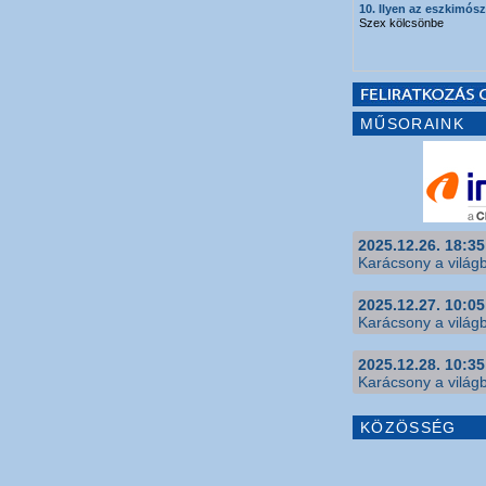
10. Ilyen az eszkimós
Szex kölcsönbe
MŰSORAINK
2025.12.26. 18:35
Karácsony a világb
2025.12.27. 10:05
Karácsony a világb
2025.12.28. 10:35
Karácsony a világb
KÖZÖSSÉG