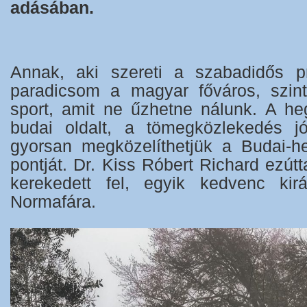
adásában.
Annak, aki szereti a szabadidős pr
paradicsom a magyar főváros, szint
sport, amit ne űzhetne nálunk. A heg
budai oldalt, a tömegközlekedés jó
gyorsan megközelíthetjük a Budai-h
pontját. Dr. Kiss Róbert Richard ezútt
kerekedett fel, egyik kedvenc kirá
Normafára.