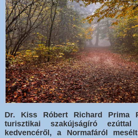
Dr. Kiss Róbert Richard Prima P
turisztikai szakújságíró ezútta
kedvencéről, a Normafáról mesél