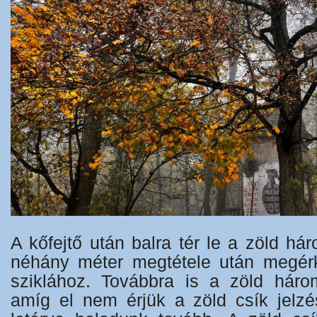
A kőfejtő után balra tér le a zöld há
néhány méter megtétele után megér
sziklához. Továbbra is a zöld háro
amíg el nem érjük a zöld csík jelzé