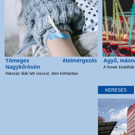
Tömeges ételmérgezés
Agyő, másn
Nagykőrösön
A finnek kitalálták
Hatszáz diák lett rosszul, öten kórházban
KERESÉS