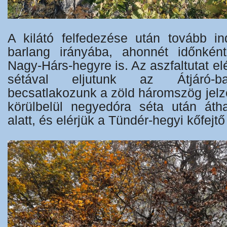
A kilátó felfedezése után tovább in
barlang irányába, ahonnét időnként
Nagy-Hárs-hegyre is. Az aszfaltutat e
sétával eljutunk az Átjáró-ba
becsatlakozunk a zöld háromszög jelz
körülbelül negyedóra séta után áth
alatt, és elérjük a Tündér-hegyi kőfejtő