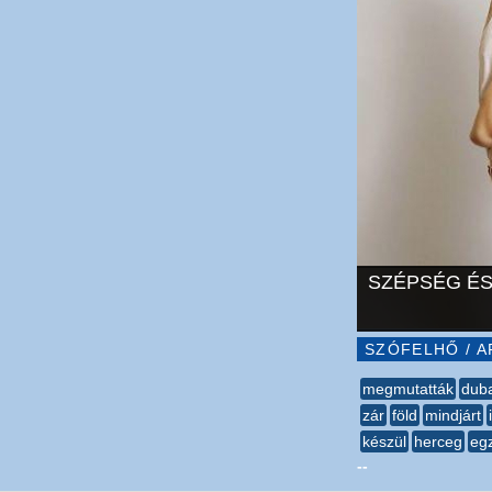
SZÉPSÉG ÉS
SZÓFELHŐ / A
megmutatták
duba
zár
föld
mindjárt
készül
herceg
egz
--