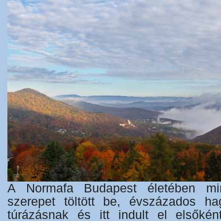
A Normafa Budapest életében min
szerepet töltött be, évszázados 
túrázásnak és itt indult el elsőké