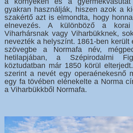
a környéken és a gyermekvasutat 
gyakran használják, hiszen azok a ki
szakértő azt is elmondta, hogy honn
elnevezés. A különböző a korai
Viharhársnak vagy Viharbükknek, so
nevezték a helyszínt. 1861-ben került 
szövegbe a Normafa név, mégped
hetilapjában, a Szépirodalmi F
köztudatban már 1850 körül elterjedt
szerint a nevét egy operaénekesnő mi
egy fa tövében elénekelte a Norma cím
a Viharbükkből Normafa.