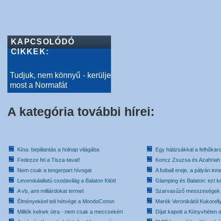
KAPCSOLÓDÓ
CIKKEK:
Tudjuk, nem könnyű - kerülje
most a Normafát
A kategória további hírei:
Kína: bepillantás a holnap világába
Egy hátizsákkal a felhőkarc
Fedezze fel a Tisza-tavat!
Koncz Zsuzsa és Azahriah
Nem csak a tengerpart hívogat
A futball ereje, a pályán inn
Levendulaillatú csodavilág a Balaton fölött
Glamping és Balaton: ezt ke
A vb, ami milliárdokat termel
Szarvasűző messzeségek
Élményekkel teli hétvége a MondoConon
Marék Veronikától Kukorell
Milliók kelnek útra - nem csak a meccsekért
Díjat kapott a Könyvhéten