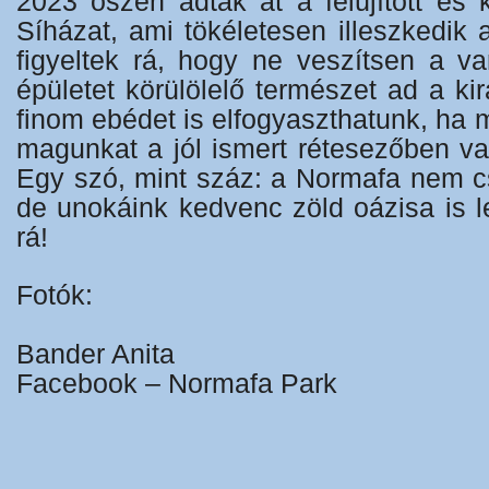
2023 őszén adták át a felújított és 
Síházat, ami tökéletesen illeszkedik a
figyeltek rá, hogy ne veszítsen a va
épületet körülölelő természet ad a kir
finom ebédet is elfogyaszthatunk, ha 
magunkat a jól ismert rétesezőben v
Egy szó, mint száz: a Normafa nem c
de unokáink kedvenc zöld oázisa is l
rá!
Fotók:
Bander Anita
Facebook – Normafa Park