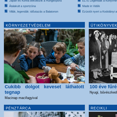
Japán és Korea beköltözik a Hungexpóra
ELTE Legendák a Könyvhé
Átalakult a sportzóna
Made in Vidék
Villák, legendák: időutazás a Balatonon
Ezüstöt nyert a Kodolányi
KÖRNYEZETVÉDELEM
ÚTIKÖNYVEK
Cukibb dolgot keveset láthatott
100 éve fűré
tegnap
Nyugi, bűvészked
Macinap macifagyival
PÉNZTÁRCA
RECIKLI