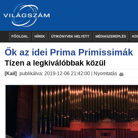
FŐOLDAL
HÍREK
ÚTIKÖNYVEK HELYETT
MÉDIASZEREPLÉS
KÖ
Ők az idei Prima Primissimák
Tízen a legkiválóbbak közül
[Kail]
publikálva: 2019-12-06 21:42:00 |
Nyomtatás