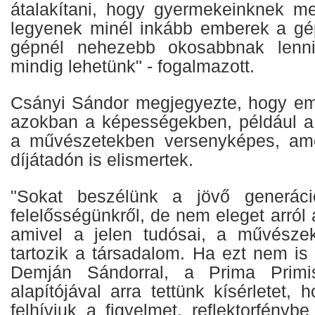
átalakítani, hogy gyermekeinknek me
legyenek minél inkább emberek a gé
gépnél nehezebb okosabbnak lenni
mindig lehetünk" - fogalmazott.
Csányi Sándor megjegyezte, hogy e
azokban a képességekben, például a 
a művészetekben versenyképes, ame
díjátadón is elismertek.
"Sokat beszélünk a jövő generáció
felelősségünkről, de nem eleget arról
amivel a jelen tudósai, a művészek
tartozik a társadalom. Ha ezt nem is t
Demján Sándorral, a Prima Primis
alapítójával arra tettünk kísérletet, 
felhívjuk a figyelmet, reflektorfénybe