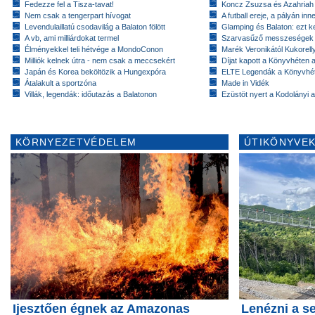
Fedezze fel a Tisza-tavat!
Koncz Zsuzsa és Azahriah
Nem csak a tengerpart hívogat
A futball ereje, a pályán inn
Levendulaillatú csodavilág a Balaton fölött
Glamping és Balaton: ezt ke
A vb, ami milliárdokat termel
Szarvasűző messzeségek
Élményekkel teli hétvége a MondoConon
Marék Veronikától Kukorell
Milliók kelnek útra - nem csak a meccsekért
Díjat kapott a Könyvhéten
Japán és Korea beköltözik a Hungexpóra
ELTE Legendák a Könyvhé
Átalakult a sportzóna
Made in Vidék
Villák, legendák: időutazás a Balatonon
Ezüstöt nyert a Kodolányi
KÖRNYEZETVÉDELEM
ÚTIKÖNYVEK
Ijesztően égnek az Amazonas
Lenézni a 