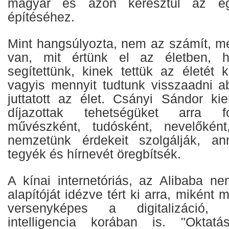
magyar és azon keresztül az eg
építéséhez.
Mint hangsúlyozta, nem az számít, 
van, mit értünk el az életben, 
segítettünk, kinek tettük az életét 
vagyis mennyit tudtunk visszaadni a
juttatott az élet. Csányi Sándor ki
díjazottak tehetségüket arra fo
művészként, tudósként, nevelőként
nemzetünk érdekeit szolgálják, an
tegyék és hírnevét öregbítsék.
A kínai internetóriás, az Alibaba ne
alapítóját idézve tért ki arra, miként
versenyképes a digitalizáció,
intelligencia korában is. "Oktat