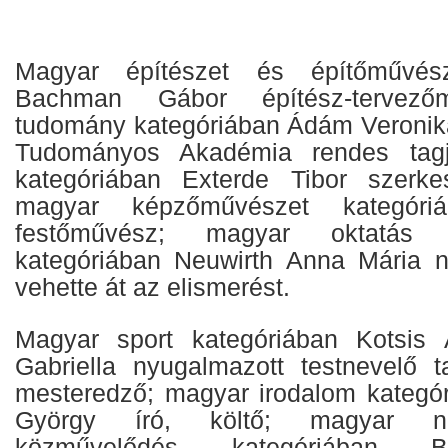
Magyar építészet és építőművész
Bachman Gábor építész-tervező
tudomány kategóriában Ádám Veronik
Tudományos Akadémia rendes tagj
kategóriában Exterde Tibor szerkes
magyar képzőművészet kategór
festőművész; magyar oktatás
kategóriában Neuwirth Anna Mária 
vehette át az elismerést.
Magyar sport kategóriában Kotsis A
Gabriella nyugalmazott testnevelő 
mesteredző; magyar irodalom kategó
György író, költő; magyar n
közművelődés kategóriában 