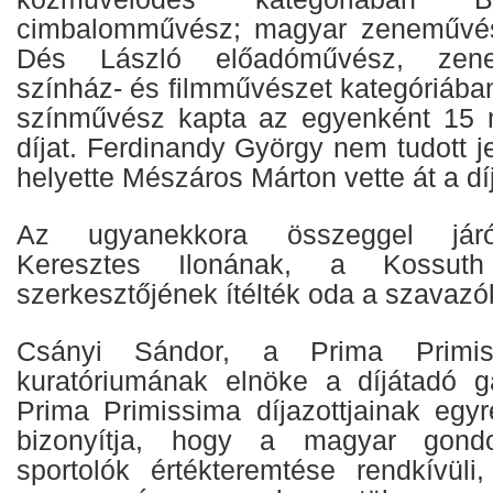
cimbalomművész; magyar zeneművés
Dés László előadóművész, zene
színház- és filmművészet kategóriában
színművész kapta az egyenként 15 mil
díjat. Ferdinandy György nem tudott je
helyette Mészáros Márton vette át a díj
Az ugyanekkora összeggel járó
Keresztes Ilonának, a Kossut
szerkesztőjének ítélték oda a szavazó
Csányi Sándor, a Prima Primiss
kuratóriumának elnöke a díjátadó g
Prima Primissima díjazottjainak egy
bizonyítja, hogy a magyar gondol
sportolók értékteremtése rendkívüli