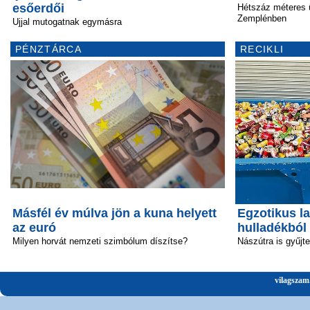
esőerdői
Hétszáz méteres 
Zemplénben
Ujjal mutogatnak egymásra
PÉNZTÁRCA
RECIKLI
Másfél év múlva jön a kuna helyett
Egzotikus la
az euró
hulladékból
Milyen horvát nemzeti szimbólum díszítse?
Nászútra is gyűjt
vilagszam