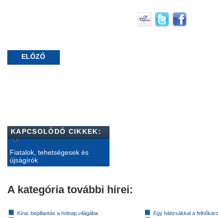
ELŐZŐ
KAPCSOLÓDÓ CIKKEK:
Fiatalok, tehetségesek és
újságírók
A kategória további hírei:
Kína: bepillantás a holnap világába
Egy hátizsákkal a felhőkarc