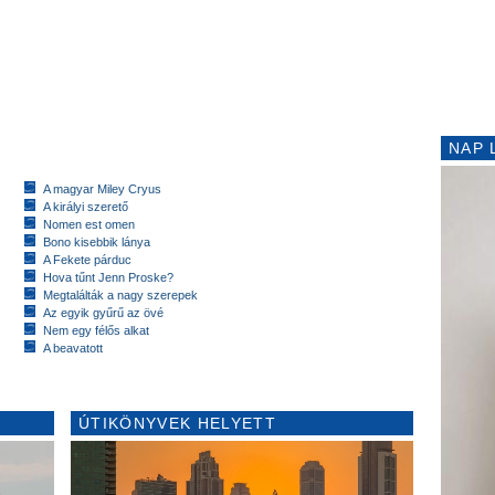
NAP 
A magyar Miley Cryus
A királyi szerető
Nomen est omen
Bono kisebbik lánya
A Fekete párduc
Hova tűnt Jenn Proske?
Megtalálták a nagy szerepek
Az egyik gyűrű az övé
Nem egy félős alkat
A beavatott
ÚTIKÖNYVEK HELYETT