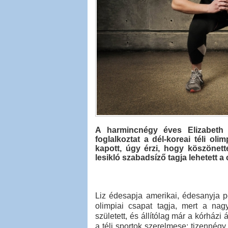
A harmincnégy éves Elizabeth
foglalkoztat a dél-koreai téli ol
kapott, úgy érzi, hogy köszönett
lesikló szabadsíző tagja lehetett a
Liz édesapja amerikai, édesanyja p
olimpiai csapat tagja, mert a nag
született, és állítólag már a kórházi
a téli sportok szerelmese: tizennégy 