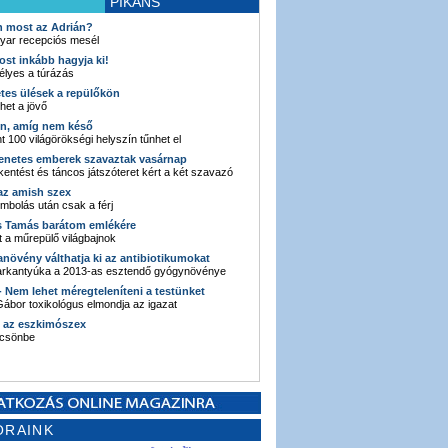
PIKÁNS
an most az Adrián?
yar recepciós mesél
ost inkább hagyja ki!
élyes a túrázás
etes ülések a repülőkön
ehet a jövő
en, amíg nem késő
t 100 világörökségi helyszín tűnhet el
enetes emberek szavaztak vasárnap
entést és táncos játszóteret kért a két szavazó
 az amish szex
ombolás után csak a férj
s Tamás barátom emlékére
 a műrepülő világbajnok
anövény válthatja ki az antibiotikumokat
sarkantyúka a 2013-as esztendő gyógynövénye
 - Nem lehet méregteleníteni a testünket
ábor toxikológus elmondja az igazat
n az eszkimószex
lcsönbe
ORAINK