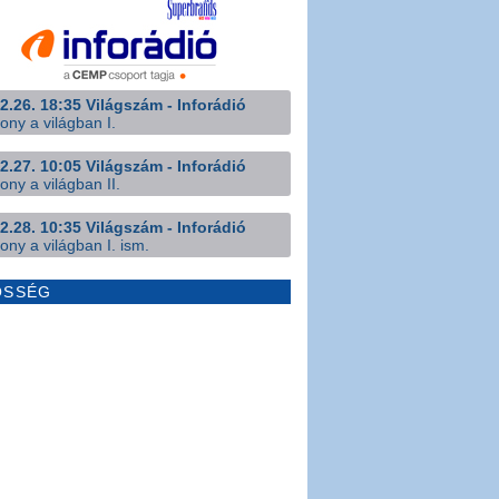
2.26. 18:35 Világszám - Inforádió
ony a világban I.
2.27. 10:05 Világszám - Inforádió
ony a világban II.
2.28. 10:35 Világszám - Inforádió
ony a világban I. ism.
ÖSSÉG