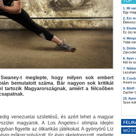
TOP
1. Mi v
Egy mag
2. Ezt m
Életvesz
3. Emel
Ez (is) l
4. Menj
Több min
5. Döbb
Zárcsökk
6. Ilyen
Két év t
7. Náda
Lezuhant
 Swaney-t meglepte, hogy milyen sok embert
8. Csod
impián bemutatott száma. Bár nagyon sok kritikát
A kerti 
el tartozik Magyarországnak, amiért a félcsőben
9. Blöff
Zacher G
 csapatnak.
10. Ilye
Szex kö
edig venezuelai születésű, és azért lehet a magyar
yszülei magyarok. A Los Angeles-i olimpia idején
 ágyban figyelte az ötkarikás játékokat. A gyönyörű Liz
MŰS
évig műkorcsolyázott, tíz évig skeletonozott, mellette