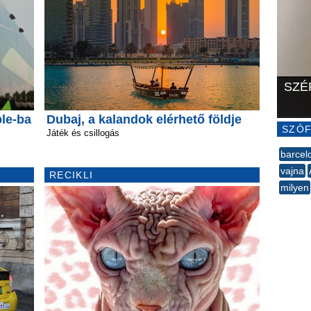
SZÉ
ble-ba
Dubaj, a kalandok elérhető földje
SZÓF
Játék és csillogás
barcel
vajna
RECIKLI
milyen
--