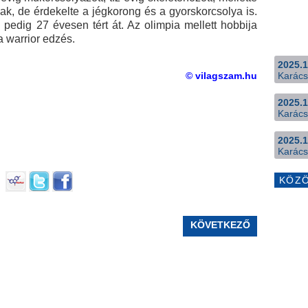
ak, de érdekelte a jégkorong és a gyorskorcsolya is.
re pedig 27 évesen tért át. Az olimpia mellett hobbija
a warrior edzés.
2025.1
© vilagszam.hu
Karács
2025.1
Karács
2025.1
Karács
KÖZ
KÖVETKEZŐ