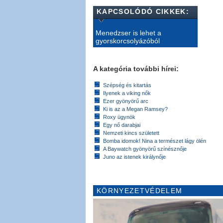
KAPCSOLÓDÓ CIKKEK:
Menedzser is lehet a
gyorskorcsolyázóból
A kategória további hírei:
Szépség és kitartás
Ilyenek a viking nők
Ezer gyönyörű arc
Ki is az a Megan Ramsey?
Roxy ügynök
Egy nő darabjai
Nemzeti kincs született
Bomba idomok! Nina a természet lágy ölén
A Baywatch gyönyörű színésznője
Juno az istenek királynője
KÖRNYEZETVÉDELEM