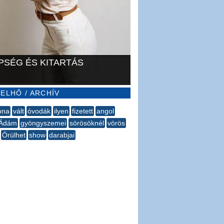
PSÉG ÉS KITARTÁS
ELHŐ / ARCHÍV
ona
vált
óvodák
ilyen
fizetett
angol
Ádám
gyöngyszemei
sörösöknél
vörös
Örülhet
show
darabjai