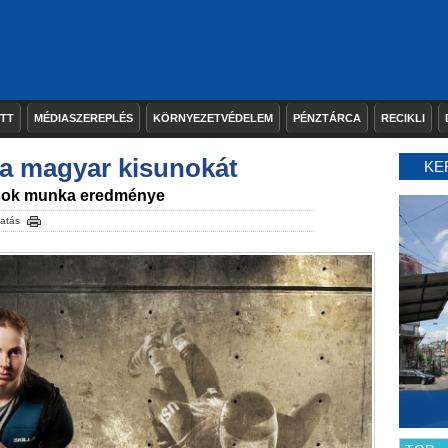
ETT
MÉDIASZEREPLÉS
KÖRNYEZETVÉDELEM
PÉNZTÁRCA
RECIKLI
a magyar kisunokát
KE
a sok munka eredménye
atás