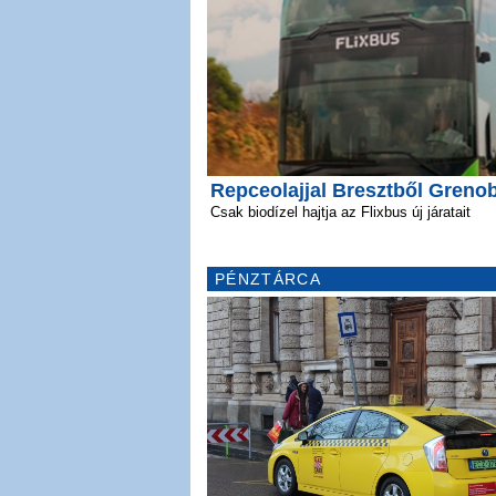
Repceolajjal Bresztből Greno
Csak biodízel hajtja az Flixbus új járatait
PÉNZTÁRCA