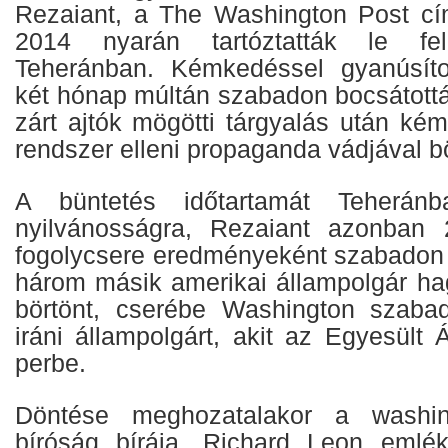
Rezaiant, a The Washington Post cím
2014 nyarán tartóztatták le fel
Teheránban. Kémkedéssel gyanúsítot
két hónap múltán szabadon bocsátottá
zárt ajtók mögötti tárgyalás után ké
rendszer elleni propaganda vádjával bö
A büntetés időtartamát Teherán
nyilvánosságra, Rezaiant azonban 
fogolycsere eredményeként szabadon 
három másik amerikai állampolgár hag
börtönt, cserébe Washington szabad
iráni állampolgárt, akit az Egyesült
perbe.
Döntése meghozatalakor a washing
bíróság bírája, Richard Leon emlék