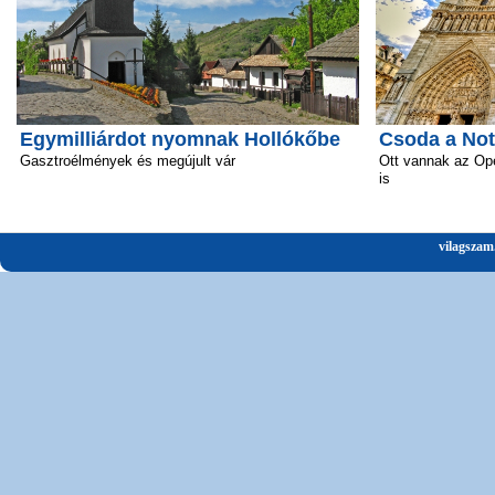
Egymilliárdot nyomnak Hollókőbe
Csoda a No
Gasztroélmények és megújult vár
Ott vannak az Ope
is
vilagszam