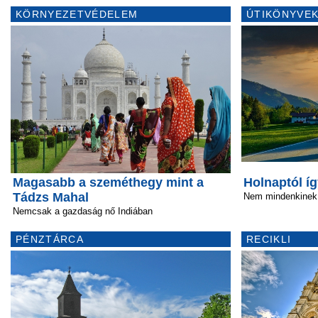
KÖRNYEZETVÉDELEM
ÚTIKÖNYVEK
Magasabb a szeméthegy mint a
Holnaptól íg
Tádzs Mahal
Nem mindenkinek 
Nemcsak a gazdaság nő Indiában
PÉNZTÁRCA
RECIKLI