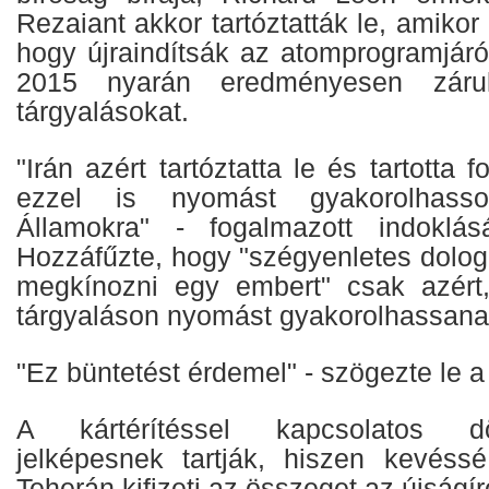
Rezaiant akkor tartóztatták le, amikor
hogy újraindítsák az atomprogramjáról 
2015 nyarán eredményesen zárul
tárgyalásokat.
"Irán azért tartóztatta le és tartotta
ezzel is nyomást gyakorolhass
Államokra" - fogalmazott indoklá
Hozzáfűzte, hogy "szégyenletes dolog
megkínozni egy embert" csak azért
tárgyaláson nyomást gyakorolhassana
"Ez büntetést érdemel" - szögezte le a 
A kártérítéssel kapcsolatos d
jelképesnek tartják, hiszen kevéss
Teherán kifizeti az összeget az újságí