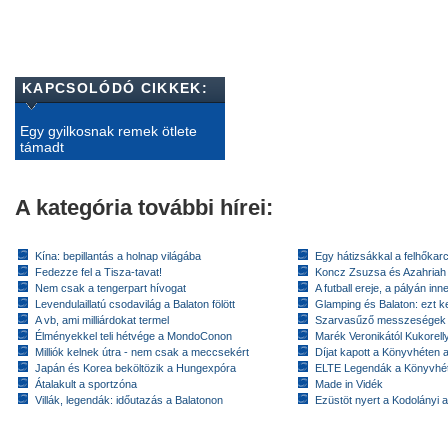
KAPCSOLÓDÓ CIKKEK:
Egy gyilkosnak remek ötlete
támadt
A kategória további hírei:
Kína: bepillantás a holnap világába
Egy hátizsákkal a felhőkarc
Fedezze fel a Tisza-tavat!
Koncz Zsuzsa és Azahriah
Nem csak a tengerpart hívogat
A futball ereje, a pályán inn
Levendulaillatú csodavilág a Balaton fölött
Glamping és Balaton: ezt ke
A vb, ami milliárdokat termel
Szarvasűző messzeségek
Élményekkel teli hétvége a MondoConon
Marék Veronikától Kukorell
Milliók kelnek útra - nem csak a meccsekért
Díjat kapott a Könyvhéten
Japán és Korea beköltözik a Hungexpóra
ELTE Legendák a Könyvhé
Átalakult a sportzóna
Made in Vidék
Villák, legendák: időutazás a Balatonon
Ezüstöt nyert a Kodolányi