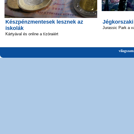
Készpénzmentesek lesznek az
Jégkorszaki
iskolák
Jurassic Park a v
Kártyával és online a tízóraiért
vilagszam