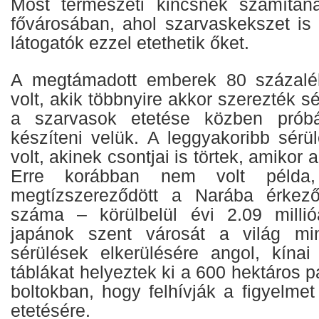
Most természeti kincsnek számítan
fővárosában, ahol szarvaskekszet is 
látogatók ezzel etethetik őket.
A megtámadott emberek 80 százaléka
volt, akik többnyire akkor szerezték s
a szarvasok etetése közben próbá
készíteni velük. A leggyakoribb sérü
volt, akinek csontjai is törtek, amikor 
Erre korábban nem volt péld
megtízszereződött a Narába érkező 
száma – körülbelül évi 2.09 millió
japánok szent városát a világ mi
sérülések elkerülésére angol, kína
táblákat helyeztek ki a 600 hektáros p
boltokban, hogy felhívják a figyelmet
etetésére.