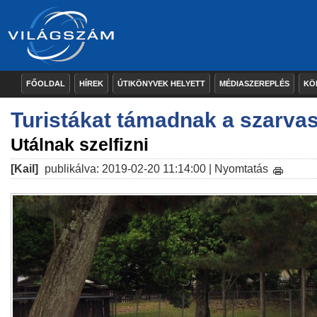
FŐOLDAL
HÍREK
ÚTIKÖNYVEK HELYETT
MÉDIASZEREPLÉS
KÖ
Turistákat támadnak a szarva
Utálnak szelfizni
[Kail]
publikálva: 2019-02-20 11:14:00 |
Nyomtatás