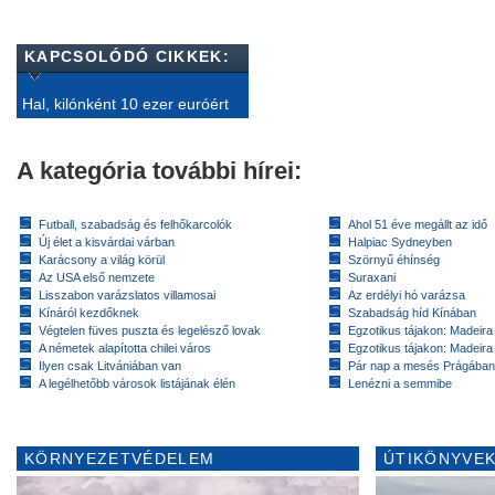
KAPCSOLÓDÓ CIKKEK:
Hal, kilónként 10 ezer euróért
A kategória további hírei:
Futball, szabadság és felhőkarcolók
Ahol 51 éve megállt az idő
Új élet a kisvárdai várban
Halpiac Sydneyben
Karácsony a világ körül
Szörnyű éhínség
Az USA első nemzete
Suraxani
Lisszabon varázslatos villamosai
Az erdélyi hó varázsa
Kínáról kezdőknek
Szabadság híd Kínában
Végtelen füves puszta és legelésző lovak
Egzotikus tájakon: Madeira 
A németek alapította chilei város
Egzotikus tájakon: Madeira 
Ilyen csak Litvániában van
Pár nap a mesés Prágában
A legélhetőbb városok listájának élén
Lenézni a semmibe
KÖRNYEZETVÉDELEM
ÚTIKÖNYVEK