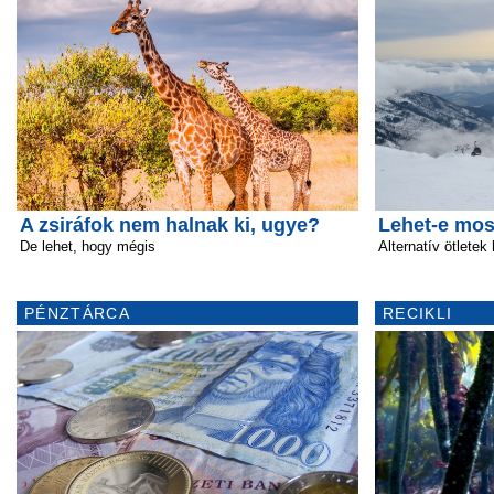
A zsiráfok nem halnak ki, ugye?
Lehet-e mos
De lehet, hogy mégis
Alternatív ötlete
PÉNZTÁRCA
RECIKLI