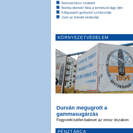
Nemzeti kincs született
Bomba idomok! Nina a természet lágy ölén
A Baywatch gyönyörű színésznője
Juno az istenek királynője
KÖRNYEZETVÉDELEM
Durván megugrott a
gammasugárzás
Fegyverkísérlet-baleset az orosz északon
PÉNZTÁRCA