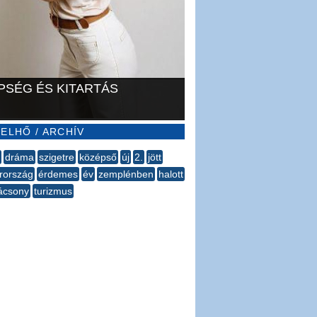
PSÉG ÉS KITARTÁS
ELHŐ / ARCHÍV
dráma
szigetre
középső
új
2.
jött
rország
érdemes
év
zemplénben
halott
ácsony
turizmus