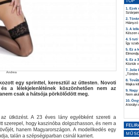
TOP
1. Ezek
Sztárjain
2. Tönk
Hiányzó
3. A lel
Készen á
4. 5 tut
Így szab
5. Ez a 
Elmondju
6. Ez a 
Köztük 
7. Joli
Andrea
„Történt
8. Tová
ott egy sprinttel, keresztül az úttesten. Novoti
Majka kib
 és a lélekjelenlétének köszönhetően nem az
9. Nagy
, hanem csak a hátsója pörkölődött meg.
Nem akár
10. Öng
A királyi
az ütközést. A 23 éves lány egyébként szereti a
ött szerepel, hogy kaszinóba dolgozhasson, és nem a
 jövőjét, hanem Magyarországon. A modellkedés egy
MŰS
tudja, talán a szépségiparban csinál karriert.