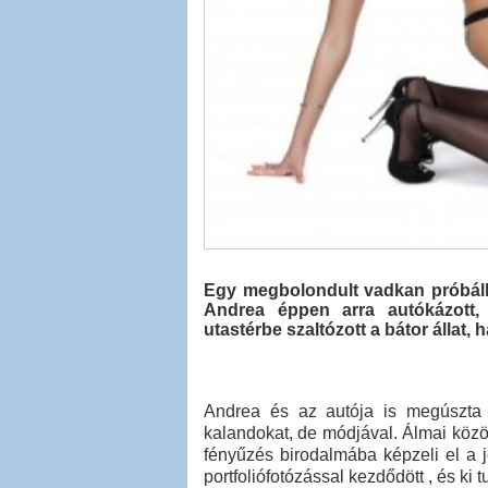
Egy megbolondult vadkan próbálkoz
Andrea éppen arra autókázott,
utastérbe szaltózott a bátor állat
Andrea és az autója is megúszta 
kalandokat, de módjával. Álmai köz
fényűzés birodalmába képzeli el a
portfoliófotózással kezdődött , és ki 