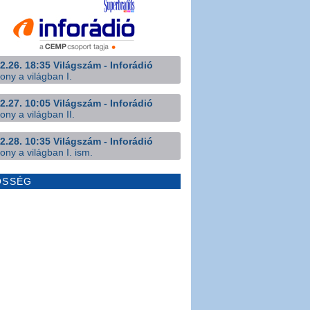
2.26. 18:35 Világszám - Inforádió
ony a világban I.
2.27. 10:05 Világszám - Inforádió
ony a világban II.
2.28. 10:35 Világszám - Inforádió
ony a világban I. ism.
ÖSSÉG