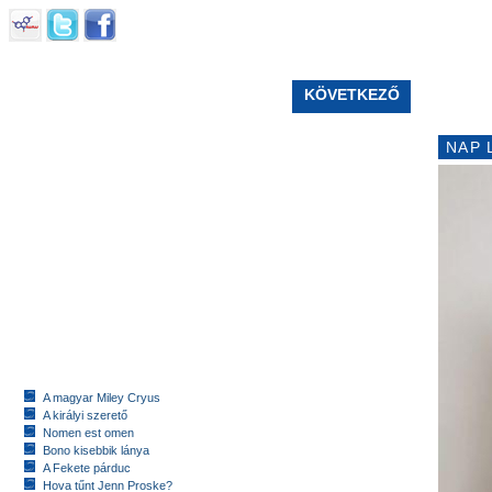
KÖVETKEZŐ
NAP 
A magyar Miley Cryus
A királyi szerető
Nomen est omen
Bono kisebbik lánya
A Fekete párduc
Hova tűnt Jenn Proske?