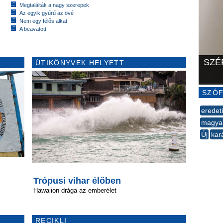
Megtalálták a nagy szerepek
Az egyik gyűrű az övé
Nem egy félős alkat
A beavatott
SZÉ
ÚTIKÖNYVEK HELYETT
SZÓF
eredeti
magya
Új
kar
--
Trópusi vihar élőben
Hawaiion drága az emberélet
RECIKLI