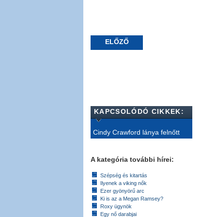
ELŐZŐ
KAPCSOLÓDÓ CIKKEK:
Cindy Crawford lánya felnőtt
A kategória további hírei:
Szépség és kitartás
Ilyenek a viking nők
Ezer gyönyörű arc
Ki is az a Megan Ramsey?
Roxy ügynök
Egy nő darabjai