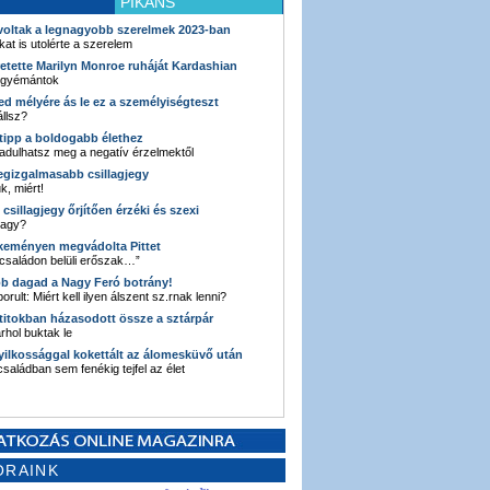
PIKÁNS
 voltak a legnagyobb szerelmek 2023-ban
kat is utolérte a szerelem
retette Marilyn Monroe ruháját Kardashian
 gyémántok
ked mélyére ás le ez a személyiségteszt
llsz?
i tipp a boldogabb élethez
adulhatsz meg a negatív érzelmektől
legizgalmasabb csillagjegy
k, miért!
3 csillagjegy őrjítően érzéki és szexi
vagy?
e keményen megvádolta Pittet
 családon belüli erőszak…”
bb dagad a Nagy Feró botrány!
orult: Miért kell ilyen álszent sz.rnak lenni?
 titokban házasodott össze a sztárpár
hol buktak le
yilkossággal kokettált az álomesküvő után
 családban sem fenékig tejfel az élet
ORAINK