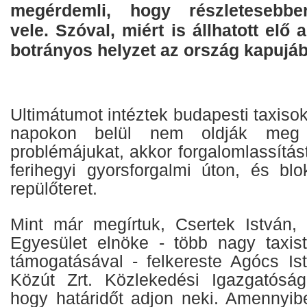
megérdemli, hogy részletesebbe
vele. Szóval, miért is állhatott elő 
botrányos helyzet az ország kapujá
Ultimátumot intéztek budapesti taxiso
napokon belül nem oldják meg 
problémájukat, akkor forgalomlassítás
ferihegyi gyorsforgalmi úton, és bl
repülőteret.
Mint már megírtuk, Csertek István,
Egyesület elnöke - több nagy taxis
támogatásával - felkereste Agócs Is
Közút Zrt. Közlekedési Igazgatóság
hogy határidőt adjon neki. Amennyib