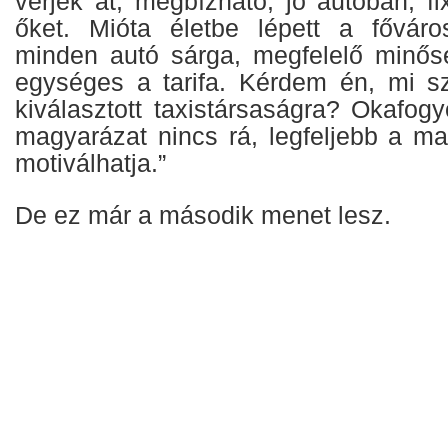
verjék át, megbízható, jó autóban, f
őket. Mióta életbe lépett a főváros
minden autó sárga, megfelelő minős
egységes a tarifa. Kérdem én, mi s
kiválasztott taxistársaságra? Okafogy
magyarázat nincs rá, legfeljebb a m
motiválhatja.”
De ez már a második menet lesz.