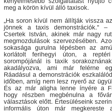
kényelmesebb szolgáltatást nyújtó c
meg a körön kívül álló taxisok.
„Ha soron kívül nem állítják vissza az
jönnek a taxis demonstrációk.” – h
Csertek István, akinek már nagy rut
megmozdulások szervezésében. Azon
sokasága gurulna lépésben az amú
korlátolt ferihegyi úton, a reptér
sorompójánál is taxik sorakoznának
akadályozva, ami már felérne egy
Ráadásul a demonstrációk eszkalálód
időben, amíg nem lesz nyerő az ügyük
És az már aligha lenne ínyére a Fi
hogy részben megbénulna a fővá
választások előtt. Értesüléseink szeri
informális úton már megkereste 