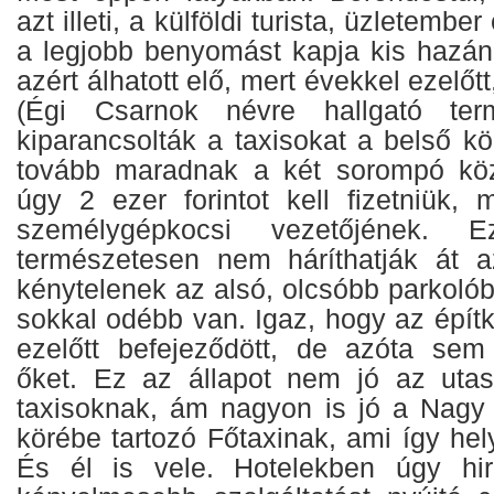
azt illeti, a külföldi turista, üzletemb
a legjobb benyomást kapja kis hazánk
azért álhatott elő, mert évekkel ezelő
(Égi Csarnok névre hallgató term
kiparancsolták a taxisokat a belső kö
tovább maradnak a két sorompó köz
úgy 2 ezer forintot kell fizetniük,
személygépkocsi vezetőjének. E
természetesen nem háríthatják át a
kénytelenek az alsó, olcsóbb parkoló
sokkal odébb van. Igaz, hogy az épít
ezelőtt befejeződött, de azóta sem
őket. Ez az állapot nem jó az uta
taxisoknak, ám nagyon is jó a Nagy 
körébe tartozó Főtaxinak, ami így hely
És él is vele. Hotelekben úgy hir