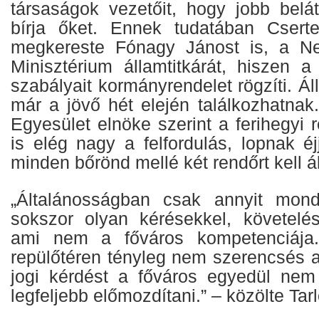
társaságok vezetőit, hogy jobb belá
bírja őket. Ennek tudatában Cserte
megkereste Fónagy Jánost is, a Nem
Minisztérium államtitkárát, hiszen a
szabályait kormányrendelet rögzíti. Áll
már a jövő hét elején találkozhatnak
Egyesület elnöke szerint a ferihegyi
is elég nagy a felfordulás, lopnak éj
minden bőrönd mellé két rendőrt kell áll
„Általánosságban csak annyit mond
sokszor olyan kérésekkel, követelés
ami nem a főváros kompetenciája.
repülőtéren tényleg nem szerencsés a
jogi kérdést a főváros egyedül nem
legfeljebb előmozdítani.” – közölte Tarl