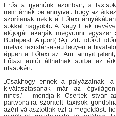
Erős a gyanúnk azonban, a taxiso
nem érnék be annyival, hogy az érkez
szorítanak nekik a Főtaxi árnyékában
sokkal nagyobb. A Nagy Elek nevével 
előjogát akarják megvonni egyszer 
Budapest Airport(BA) Zrt. időről idő
melyik taxistársaság legyen a hivatal
éppen a Főtaxi az. Ami annyit jelent
Főtaxi autói állhatnak sorba az ér
utasokért.
„Csakhogy ennek a pályázatnak, a h
kiválasztásának már az égvilágo
nincs.” – mondja ki Csertek István azt
partvonalra szorított taxisok gondol
azért választották ezt a megoldást, h