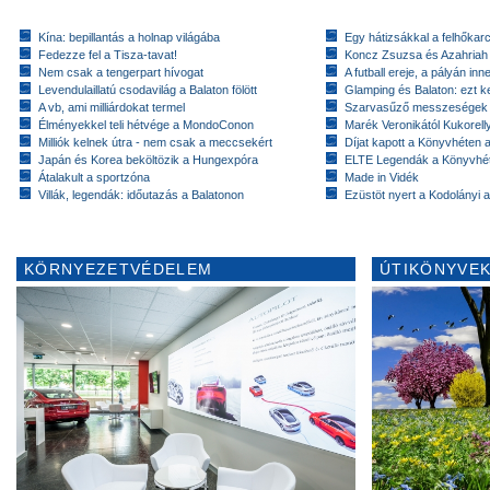
Kína: bepillantás a holnap világába
Egy hátizsákkal a felhőkarc
Fedezze fel a Tisza-tavat!
Koncz Zsuzsa és Azahriah
Nem csak a tengerpart hívogat
A futball ereje, a pályán inn
Levendulaillatú csodavilág a Balaton fölött
Glamping és Balaton: ezt ke
A vb, ami milliárdokat termel
Szarvasűző messzeségek
Élményekkel teli hétvége a MondoConon
Marék Veronikától Kukorell
Milliók kelnek útra - nem csak a meccsekért
Díjat kapott a Könyvhéten
Japán és Korea beköltözik a Hungexpóra
ELTE Legendák a Könyvhé
Átalakult a sportzóna
Made in Vidék
Villák, legendák: időutazás a Balatonon
Ezüstöt nyert a Kodolányi
KÖRNYEZETVÉDELEM
ÚTIKÖNYVEK