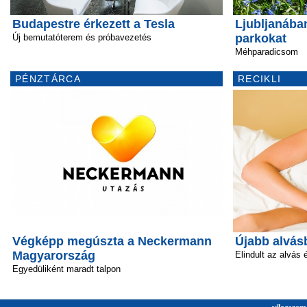
Budapestre érkezett a Tesla
Ljubljanában
parkokat
Új bemutatóterem és próbavezetés
Méhparadicsom
PÉNZTÁRCA
RECIKLI
Végképp megúszta a Neckermann
Újabb alvás
Magyarország
Elindult az alvás 
Egyedüliként maradt talpon