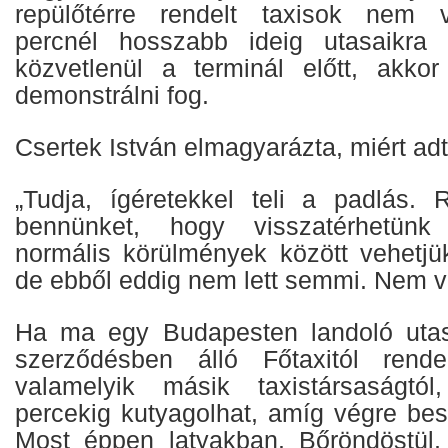
repülőtérre rendelt taxisok nem 
percnél hosszabb ideig utasaikra
közvetlenül a terminál előtt, akko
demonstrálni fog.
Csertek István elmagyarázta, miért ad
„Tudja, ígéretekkel teli a padlás. 
bennünket, hogy visszatérhetünk 
normális körülmények között vehetjük
de ebből eddig nem lett semmi. Nem v
Ha ma egy Budapesten landoló utas
szerződésben álló Főtaxitól rend
valamelyik másik taxistársaságtó
percekig kutyagolhat, amíg végre bes
Most éppen latyakban. Bőröndöstül,