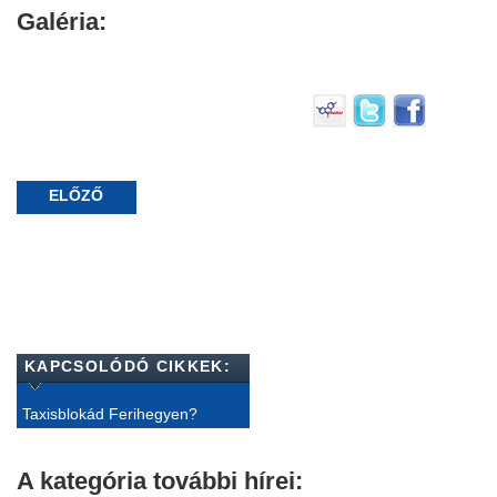
Galéria:
ELŐZŐ
KAPCSOLÓDÓ CIKKEK:
Taxisblokád Ferihegyen?
A kategória további hírei: