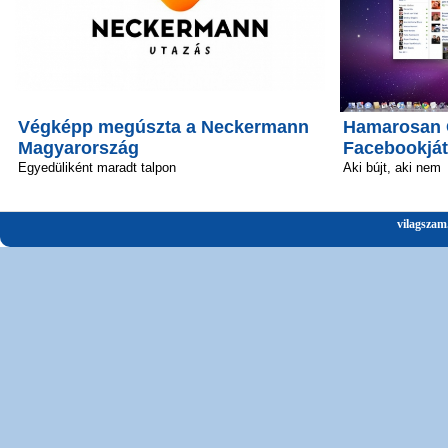
Végképp megúszta a Neckermann
Hamarosan Ö
Magyarország
Facebookját
Egyedüliként maradt talpon
Aki bújt, aki nem
vilagszam