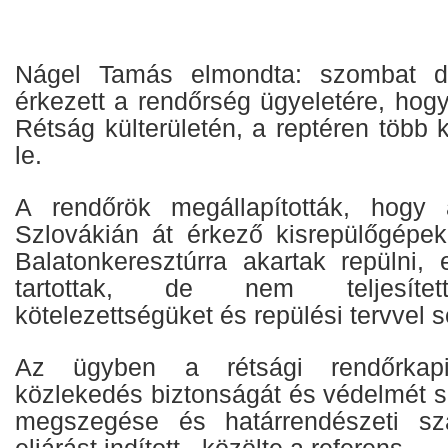
Nágel Tamás elmondta: szombat dél
érkezett a rendőrség ügyeletére, hog
Rétság külterületén, a reptéren több k
le.
A rendőrök megállapították, hogy
Szlovákián át érkező kisrepülőgépek 
Balatonkeresztúrra akartak repülni,
tartottak, de nem teljesített
kötelezettségüket és repülési tervvel 
Az ügyben a rétsági rendőrkapi
közlekedés biztonságát és védelmét s
megszegése és határrendészeti sza
eljárást indított - közölte a referens.