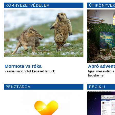
KÖRNYEZETVÉDELEM
ÚTIKÖNYVEK
Mormota vs róka
Apró advent
Zseniálisabb fotót keveset láttunk
Igazi mesevilág a
betleheme
PÉNZTÁRCA
RECIKLI