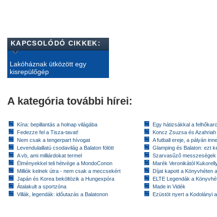
KAPCSOLÓDÓ CIKKEK:
Lakóháznak ütközött egy
kisrepülőgép
A kategória további hírei:
Kína: bepillantás a holnap világába
Egy hátizsákkal a felhőkarc
Fedezze fel a Tisza-tavat!
Koncz Zsuzsa és Azahriah
Nem csak a tengerpart hívogat
A futball ereje, a pályán inn
Levendulaillatú csodavilág a Balaton fölött
Glamping és Balaton: ezt ke
A vb, ami milliárdokat termel
Szarvasűző messzeségek
Élményekkel teli hétvége a MondoConon
Marék Veronikától Kukorell
Milliók kelnek útra - nem csak a meccsekért
Díjat kapott a Könyvhéten
Japán és Korea beköltözik a Hungexpóra
ELTE Legendák a Könyvhé
Átalakult a sportzóna
Made in Vidék
Villák, legendák: időutazás a Balatonon
Ezüstöt nyert a Kodolányi