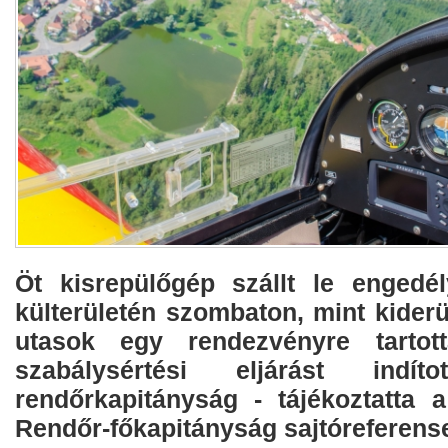
Öt kisrepülőgép szállt le engedé
külterületén szombaton, mint kiderü
utasok egy rendezvényre tartot
szabálysértési eljárást indí
rendőrkapitányság - tájékoztatta
Rendőr-főkapitányság sajtóreferense