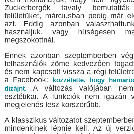
Zuckerbergék tavaly bemutattá
felületüket, márciusban pedig már el
azt. Eddig azonban választhattun
használjuk, vagy hűségesen m
megszokottnál.
Ennek azonban szeptemberben vége
felhasználók zöme kedvezően fogadt
és nem kapcsolt vissza a régi felületr
a Facebook:
közzétette, hogy hamaros
A változás valójában nem
dizájnt.
esztétikai. A funkciók nem igazán 
megjelenés lesz korszerűbb.
A klasszikus változatot szeptemberben
mindenkinek lépnie kell. Az új verzi