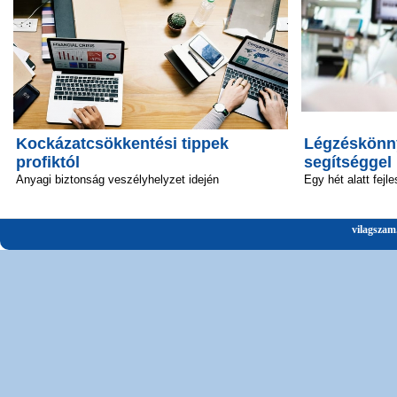
Kockázatcsökkentési tippek
Légzéskönny
profiktól
segítséggel
Anyagi biztonság veszélyhelyzet idején
Egy hét alatt fejle
vilagszam