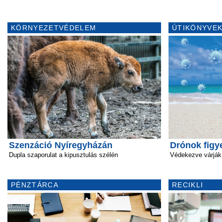
KÖRNYEZETVÉDELEM
ÚTIKÖNYVEK
Szenzáció Nyíregyházán
Drónok figy
Dupla szaporulat a kipusztulás szélén
Védekezve várják 
PÉNZTÁRCA
RECIKLI