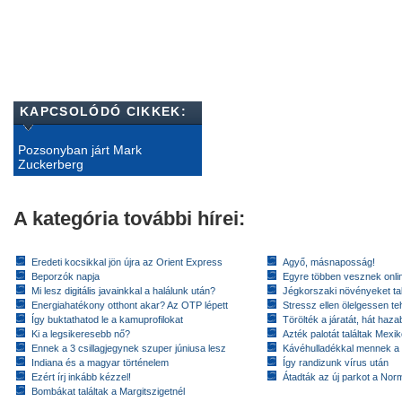
KAPCSOLÓDÓ CIKKEK:
Pozsonyban járt Mark
Zuckerberg
A kategória további hírei:
Eredeti kocsikkal jön újra az Orient Express
Agyő, másnaposság!
Beporzók napja
Egyre többen vesznek onlin
Mi lesz digitális javainkkal a halálunk után?
Jégkorszaki növényeket tal
Energiahatékony otthont akar? Az OTP lépett
Stressz ellen ölelgessen te
Így buktathatod le a kamuprofilokat
Törölték a járatát, hát hazab
Ki a legsikeresebb nő?
Azték palotát találtak Mex
Ennek a 3 csillagjegynek szuper júniusa lesz
Kávéhulladékkal mennek a
Indiana és a magyar történelem
Így randizunk vírus után
Ezért írj inkább kézzel!
Átadták az új parkot a Nor
Bombákat találtak a Margitszigetnél