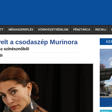
ETT
MÉDIASZEREPLÉS
KÖRNYEZETVÉDELEM
PÉNZTÁRCA
RECIKLI
yelt a csodaszép Murinora
KE
sz színésznőből