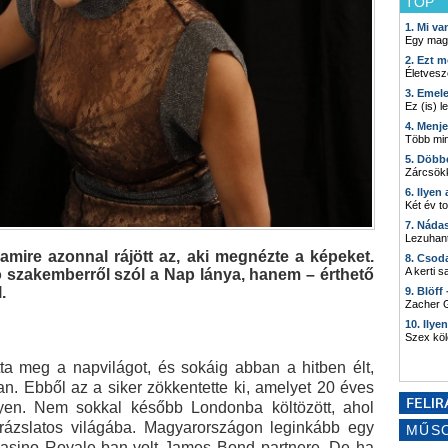
TOP
1. Mi v
Egy mag
2. Ezt m
Életvesz
3. Emel
Ez (is) l
4. Menj
Több min
5. Döbb
Zárcsökk
6. Ilyen
Két év t
7. Náda
Lezuhant
mire azonnal rájött az, aki megnézte a képeket.
8. Csod
A kerti 
 szakemberről szól a Nap lánya, hanem – érthető
.
9. Blöff
Zacher G
10. Ilye
Szex kö
tta meg a napvilágot, és sokáig abban a hitben élt,
an. Ebből az a siker zökkentette ki, amelyet 20 éves
yen. Nem sokkal később Londonba költözött, ahol
arázslatos világába. Magyarországon leginkább egy
MŰS
 Casino Royale-ban volt James Bond partnere. De ha