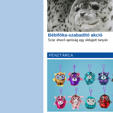
Bébifóka-szabadító akció
Száz éhező apróság egy eldugott tanyán
PÉNZTÁRCA