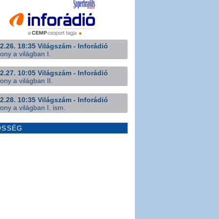
2.26. 18:35 Világszám - Inforádió
ony a világban I.
2.27. 10:05 Világszám - Inforádió
ony a világban II.
2.28. 10:35 Világszám - Inforádió
ony a világban I. ism.
ÖSSÉG