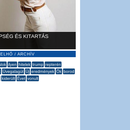
PSÉG ÉS KITARTÁS
ELHŐ / ARCHÍV
álok
ilyen
hitelek
trump
repterén
k
Üvegalagút
Új
eredmények
Ők
borod
kiderült
Évet
vonult