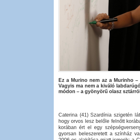
Ez a Murino nem az a Murinho – a
Vagyis ma nem a kiváló labdarúgó
módon – a gyönyörű olasz sztárról
Caterina (41) Szardínia szigetén lá
hogy orvos lesz belőle felnőtt koráb
korában ért el egy szépségversen
gyorsan beleszeretett a színház v
2006-os alakítása miatt ismerik: a