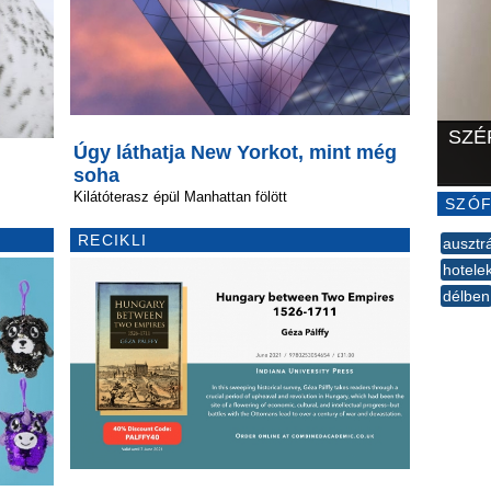
SZÉ
Úgy láthatja New Yorkot, mint még
soha
Kilátóterasz épül Manhattan fölött
SZÓF
RECIKLI
ausztr
hotele
délben
--