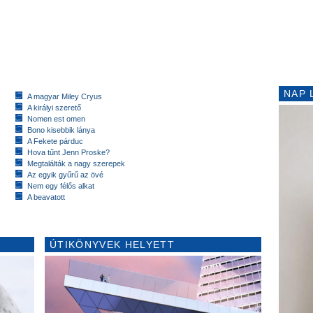
NAP 
A magyar Miley Cryus
A királyi szerető
Nomen est omen
Bono kisebbik lánya
A Fekete párduc
Hova tűnt Jenn Proske?
Megtalálták a nagy szerepek
Az egyik gyűrű az övé
Nem egy félős alkat
A beavatott
ÚTIKÖNYVEK HELYETT