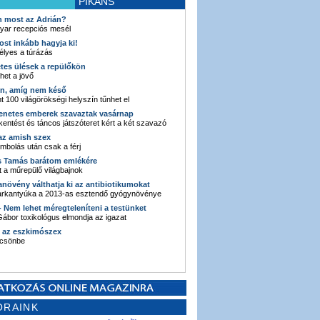
PIKÁNS
an most az Adrián?
yar recepciós mesél
ost inkább hagyja ki!
élyes a túrázás
etes ülések a repülőkön
ehet a jövő
en, amíg nem késő
t 100 világörökségi helyszín tűnhet el
enetes emberek szavaztak vasárnap
entést és táncos játszóteret kért a két szavazó
 az amish szex
ombolás után csak a férj
s Tamás barátom emlékére
 a műrepülő világbajnok
anövény válthatja ki az antibiotikumokat
sarkantyúka a 2013-as esztendő gyógynövénye
 - Nem lehet méregteleníteni a testünket
ábor toxikológus elmondja az igazat
n az eszkimószex
lcsönbe
ORAINK