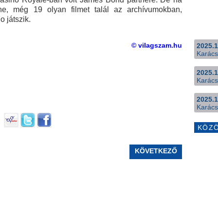
ne, még 19 olyan filmet talál az archívumokban,
 játszik.
© vilagszam.hu
2025.1
Karács
2025.1
Karács
2025.1
Karács
KÖZ
KÖVETKEZŐ