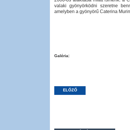
valaki gyönyörködni szeretne ben
amelyben a gyönyörű Caterina Murino
Galéria:
ELŐZŐ