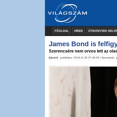
FŐOLDAL
HÍREK
ÚTIKÖNYVEK HELY
James Bond is felfig
Szerencsére nem orvos lett az ola
[Ujvári]
publikálva: 2018-11-30 07:36:00 |
Nyomtatás