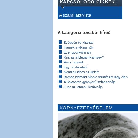
KAPCSOLÓDÓ CIKKEK:
A számi aktivista
A kategória további hírei:
Szépség és kitartás
Ilyenek a viking nők
Ezer gyönyörű arc
Ki is az a Megan Ramsey?
Roxy ügynök
Egy nő darabjai
Nemzeti kincs született
Bomba idomok! Nina a természet lágy ölén
A Baywatch gyönyörű színésznője
Juno az istenek királynője
KÖRNYEZETVÉDELEM