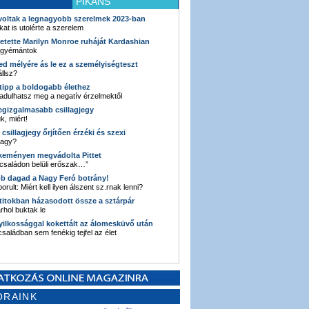
PIKÁNS
 voltak a legnagyobb szerelmek 2023-ban
kat is utolérte a szerelem
retette Marilyn Monroe ruháját Kardashian
 gyémántok
ked mélyére ás le ez a személyiségteszt
llsz?
i tipp a boldogabb élethez
adulhatsz meg a negatív érzelmektől
legizgalmasabb csillagjegy
k, miért!
3 csillagjegy őrjítően érzéki és szexi
vagy?
e keményen megvádolta Pittet
 családon belüli erőszak…”
bb dagad a Nagy Feró botrány!
orult: Miért kell ilyen álszent sz.rnak lenni?
 titokban házasodott össze a sztárpár
hol buktak le
yilkossággal kokettált az álomesküvő után
 családban sem fenékig tejfel az élet
ORAINK