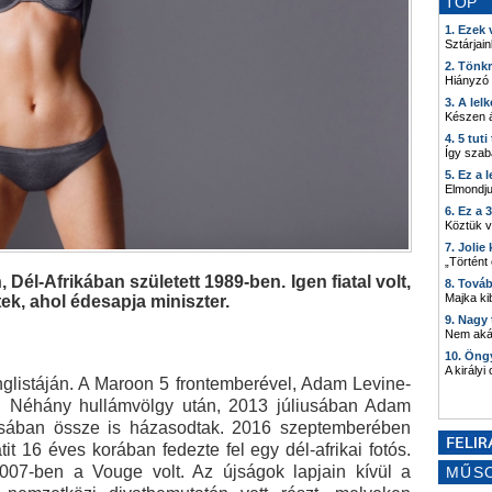
TOP
1. Ezek
Sztárjain
2. Tönk
Hiányzó
3. A lel
Készen á
4. 5 tut
Így szab
5. Ez a 
Elmondju
6. Ez a 
Köztük 
7. Joli
„Történt
él-Afrikában született 1989-ben. Igen fiatal volt,
8. Tová
Majka kib
ek, ahol édesapja miniszter.
9. Nagy
Nem akár
10. Öng
A királyi
glistáján. A Maroon 5 frontemberével, Adam Levine-
i. Néhány hullámvölgy után, 2013 júliusában Adam
iusában össze is házasodtak. 2016 szeptemberében
t 16 éves korában fedezte fel egy dél-afrikai fotós.
007-ben a Vouge volt. Az újságok lapjain kívül a
MŰS