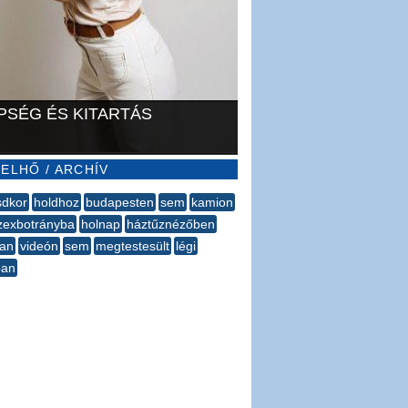
PSÉG ÉS KITARTÁS
ELHŐ / ARCHÍV
sdkor
holdhoz
budapesten
sem
kamion
zexbotrányba
holnap
háztűznézőben
ban
videón
sem
megtestesült
légi
ban