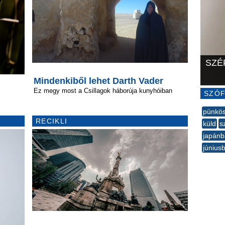
SZÉ
Mindenkiből lehet Darth Vader
Ez megy most a Csillagok háborúja kunyhóiban
SZÓF
pünkö
RECIKLI
küld
s
japán
június
--