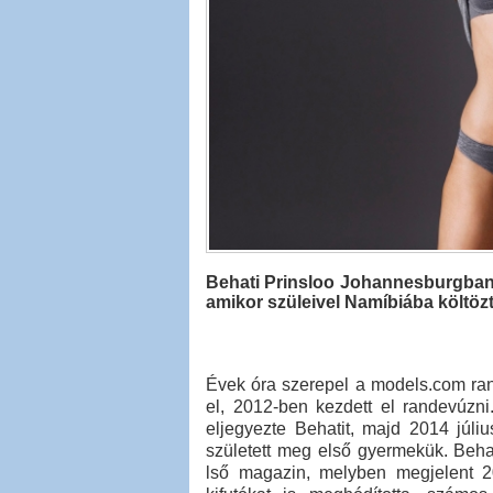
Behati Prinsloo Johannesburgban, D
amikor szüleivel Namíbiába költözt
Évek óra szerepel a models.com ran
el, 2012-ben kezdett el randevúzn
eljegyezte Behatit, majd 2014 júl
született meg első gyermekük. Behati
lső magazin, melyben megjelent 2