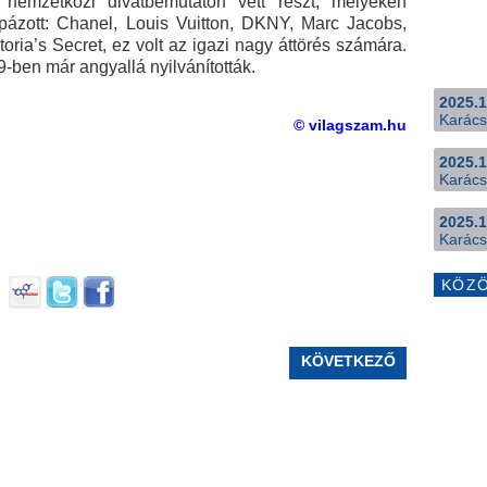
s nemzetközi divatbemutatón vett részt, melyeken
ázott: Chanel, Louis Vuitton, DKNY, Marc Jacobs,
oria’s Secret, ez volt az igazi nagy áttörés számára.
-ben már angyallá nyilvánították.
2025.1
Karács
© vilagszam.hu
2025.1
Karács
2025.1
Karács
KÖZ
KÖVETKEZŐ