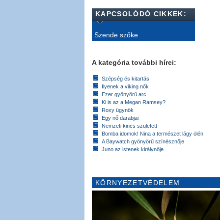
KAPCSOLÓDÓ CIKKEK:
Szende szőke
A kategória további hírei:
Szépség és kitartás
Ilyenek a viking nők
Ezer gyönyörű arc
Ki is az a Megan Ramsey?
Roxy ügynök
Egy nő darabjai
Nemzeti kincs született
Bomba idomok! Nina a természet lágy ölén
A Baywatch gyönyörű színésznője
Juno az istenek királynője
KÖRNYEZETVÉDELEM