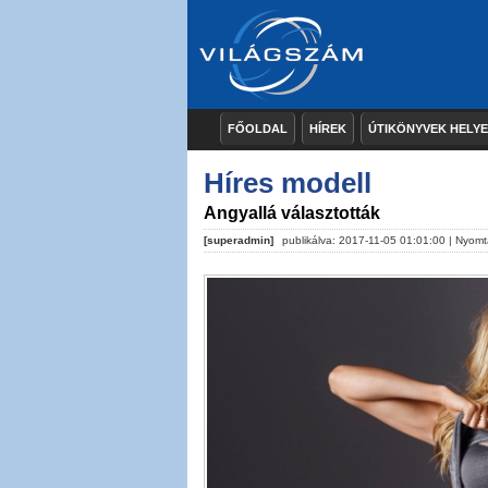
FŐOLDAL
HÍREK
ÚTIKÖNYVEK HELY
Híres modell
Angyallá választották
[superadmin]
publikálva: 2017-11-05 01:01:00 |
Nyomt