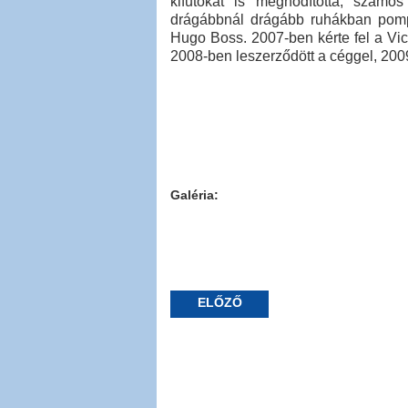
kifutókat is meghódította, számo
drágábbnál drágább ruhákban pomp
Hugo Boss. 2007-ben kérte fel a Vict
2008-ben leszerződött a céggel, 2009
Galéria:
ELŐZŐ