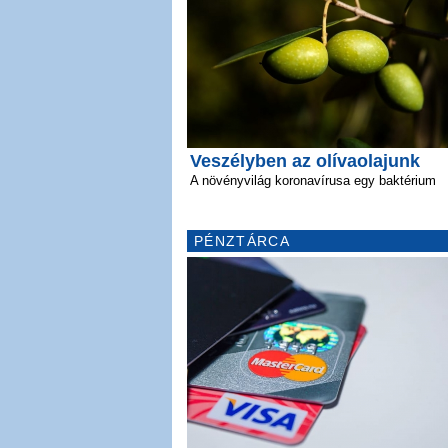
Veszélyben az olívaolajunk
A növényvilág koronavírusa egy baktérium
PÉNZTÁRCA