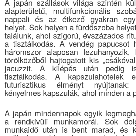
A japán szállások világa szintén kü
alapterületű, multifunkcionális sz
nappali és az étkező gyakran egy
helyet. Sok helyen a fürdőszoba helyet
találunk, ahol szigorú, évszázados ritu
a tisztálkodás. A vendég papucsot 
háromszor alaposan lezuhanyozik,
törölközőből hajtogatott kis „csákóval
jacuzzit. A kilépés után pedig i
tisztálkodás. A kapszulahotelek 
futurisztikus élményt nyújtanak
kényelmes kapszulák, ahol minden a p
A japán mindennapok egyik legmegh
a rendkívüli munkamorál. Sok dol
munkaidő után is bent marad, és kü