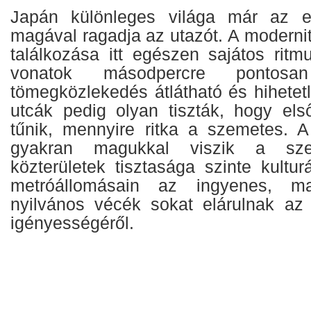
Japán különleges világa már az el
magával ragadja az utazót. A modern
találkozása itt egészen sajátos rit
vonatok másodpercre pontosa
tömegközlekedés átlátható és hihetet
utcák pedig olyan tiszták, hogy els
tűnik, mennyire ritka a szemetes. 
gyakran magukkal viszik a sz
közterületek tisztasága szinte kulturá
metróállomásain az ingyenes, mak
nyilvános vécék sokat elárulnak az 
igényességéről.