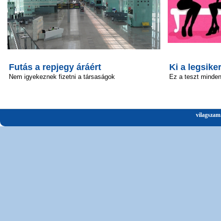
Futás a repjegy áráért
Ki a legsik
Nem igyekeznek fizetni a társaságok
Ez a teszt minden 
vilagszam