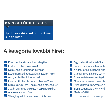
KAPCSOLÓDÓ CIKKEK:
Újabb turisztikai rekord dőlt meg
Budapesten
A kategória további hírei:
Kína: bepillantás a holnap világába
Egy hátizsákkal a felhőkarc
Fedezze fel a Tisza-tavat!
Koncz Zsuzsa és Azahriah
Nem csak a tengerpart hívogat
A futball ereje, a pályán inn
Levendulaillatú csodavilág a Balaton fölött
Glamping és Balaton: ezt ke
A vb, ami milliárdokat termel
Szarvasűző messzeségek
Élményekkel teli hétvége a MondoConon
Marék Veronikától Kukorell
Milliók kelnek útra - nem csak a meccsekért
Díjat kapott a Könyvhéten
Japán és Korea beköltözik a Hungexpóra
ELTE Legendák a Könyvhé
Átalakult a sportzóna
Made in Vidék
Villák, legendák: időutazás a Balatonon
Ezüstöt nyert a Kodolányi