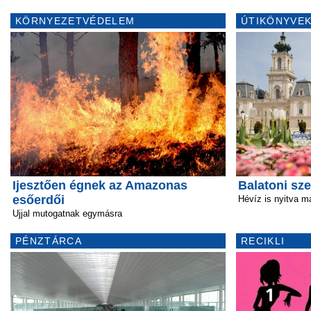
KÖRNYEZETVÉDELEM
ÚTIKÖNYVEK
Ijesztően égnek az Amazonas
Balatoni sz
esőerdői
Hévíz is nyitva m
Ujjal mutogatnak egymásra
PÉNZTÁRCA
RECIKLI