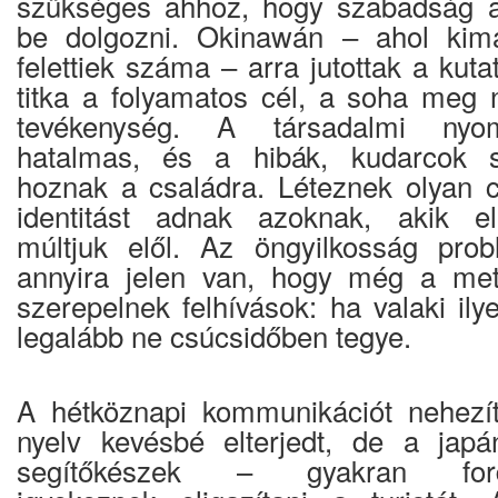
szükséges ahhoz, hogy szabadság a
be dolgozni. Okinawán – ahol kim
felettiek száma – arra jutottak a kuta
titka a folyamatos cél, a soha meg
tevékenység. A társadalmi nyo
hatalmas, és a hibák, kudarcok s
hoznak a családra. Léteznek olyan 
identitást adnak azoknak, akik e
múltjuk elől. Az öngyilkosság pro
annyira jelen van, hogy még a met
szerepelnek felhívások: ha valaki ily
legalább ne csúcsidőben tegye.
A hétköznapi kommunikációt nehezít
nyelv kevésbé elterjedt, de a japá
segítőkészek – gyakran fordít