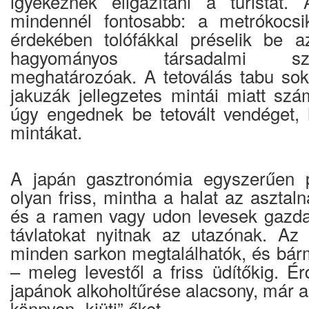
igyekeznek eligazítani a turistát.
mindennél fontosabb: a metrókocs
érdekében tolófákkal préselik be a
hagyományos társadalmi s
meghatározóak. A tetoválás tabu sok
jakuzák jellegzetes mintái miatt sz
úgy engednek be tetovált vendéget, 
mintákat.
A japán gasztronómia egyszerűen p
olyan friss, mintha a halat az asztaln
és a ramen vagy udon levesek gazdag,
távlatokat nyitnak az utazónak. Az
minden sarkon megtalálhatók, és bárm
– meleg levestől a friss üdítőkig. É
japánok alkoholtűrése alacsony, már 
könnyen „kiüti” őket.