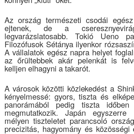
Az ország természeti csodái egés
ejtenek, de a cseresznyevir
legvarázslatosabb. Tokió Ueno pa
Filozófusok Sétánya ilyenkor rózsasz
A vállalatok egész napra helyet fogla
az őrültebbek akár pelenkát is fel
kelljen elhagyni a takarót.
A városok közötti közlekedést a Shin
kényelmessé: gyors, tiszta és elkép
panorámából pedig tiszta időbe
megmutatkozik. Japán egyszerre
mélyen tiszteletet parancsoló ország
precizitás, hagyomány és közösségi e