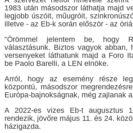
1983 után másodszor láthatja majd ve
legjobb úszóit, műugróit, szinkronúszóit
illetve - az Eb-k során először - az óri
"Örömmel jelentem be, hogy 
választásunk. Biztos vagyok abban,
versenyeket láthatunk majd a Foro Ital
be Paolo Barelli, a LEN elnöke.
Arról, hogy az esemény része le
központú, másodszor megrendezésre 
Európa-bajnokságnak, még zajlanak a
A 2022-es vizes Eb-t augusztus 1
rendezik, jövőre május 11. és 24. közö
házigazda.