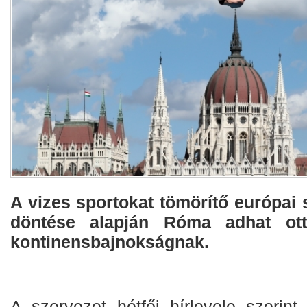
A vizes sportokat tömörítő európai
döntése alapján Róma adhat ott
kontinensbajnokságnak.
A szervezet hétfői hírlevele szerint