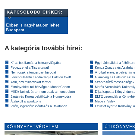
KAPCSOLÓDÓ CIKKEK:
Ebben is nagyhatalom lehet
Budapest
A kategória további hírei:
Kína: bepillantás a holnap világába
Egy hátizsákkal a felhőkarc
Fedezze fel a Tisza-tavat!
Koncz Zsuzsa és Azahriah
Nem csak a tengerpart hívogat
A futball ereje, a pályán inn
Levendulaillatú csodavilág a Balaton fölött
Glamping és Balaton: ezt ke
A vb, ami milliárdokat termel
Szarvasűző messzeségek
Élményekkel teli hétvége a MondoConon
Marék Veronikától Kukorell
Milliók kelnek útra - nem csak a meccsekért
Díjat kapott a Könyvhéten
Japán és Korea beköltözik a Hungexpóra
ELTE Legendák a Könyvhé
Átalakult a sportzóna
Made in Vidék
Villák, legendák: időutazás a Balatonon
Ezüstöt nyert a Kodolányi
KÖRNYEZETVÉDELEM
ÚTIKÖNYVEK