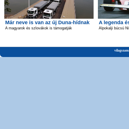
Már neve is van az új Duna-hídnak
A legenda é
A magyarok és szlovákok is támogatják
Alpokalji búcsú Ni
vilagszam