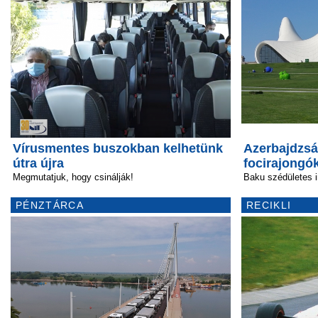
Vírusmentes buszokban kelhetünk
Azerbajdzsá
útra újra
focirajongó
Megmutatjuk, hogy csinálják!
Baku szédületes i
PÉNZTÁRCA
RECIKLI