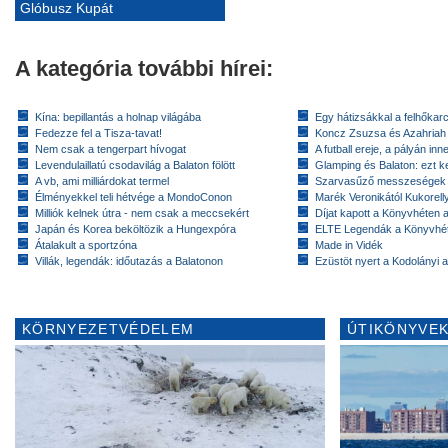
Glóbusz Kupát
A kategória további hírei:
Kína: bepillantás a holnap világába
Egy hátizsákkal a felhőkarc
Fedezze fel a Tisza-tavat!
Koncz Zsuzsa és Azahriah
Nem csak a tengerpart hívogat
A futball ereje, a pályán inn
Levendulaillatú csodavilág a Balaton fölött
Glamping és Balaton: ezt ke
A vb, ami milliárdokat termel
Szarvasűző messzeségek
Élményekkel teli hétvége a MondoConon
Marék Veronikától Kukorell
Milliók kelnek útra - nem csak a meccsekért
Díjat kapott a Könyvhéten
Japán és Korea beköltözik a Hungexpóra
ELTE Legendák a Könyvhé
Átalakult a sportzóna
Made in Vidék
Villák, legendák: időutazás a Balatonon
Ezüstöt nyert a Kodolányi
KÖRNYEZETVÉDELEM
ÚTIKÖNYVEK