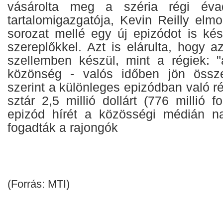
vásárolta meg a széria régi évad
tartalomigazgatója, Kevin Reilly elm
sorozat mellé egy új epizódot is kés
szereplőkkel. Azt is elárulta, hogy 
szellemben készül, mint a régiek: 
közönség - valós időben jön össze
szerint a különleges epizódban való r
sztár 2,5 millió dollárt (776 millió f
epizód hírét a közösségi médián na
fogadták a rajongók
(Forrás: MTI)