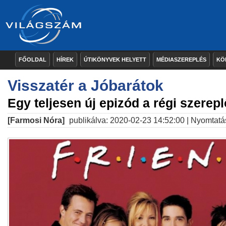
FŐOLDAL
HÍREK
ÚTIKÖNYVEK HELYETT
MÉDIASZEREPLÉS
KÖ
Visszatér a Jóbarátok
Egy teljesen új epizód a régi szerep
[Farmosi Nóra]
publikálva: 2020-02-23 14:52:00 |
Nyomtatá