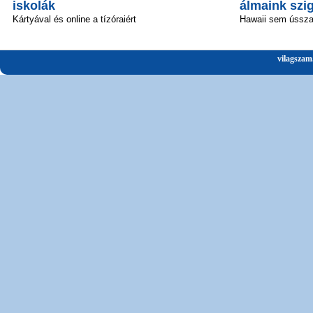
iskolák
álmaink szi
Kártyával és online a tízóraiért
Hawaii sem ússz
vilagszam