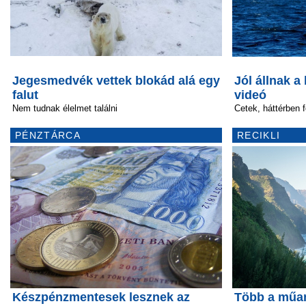
Jegesmedvék vettek blokád alá egy
Jól állnak a
falut
videó
Nem tudnak élelmet találni
Cetek, háttérben 
PÉNZTÁRCA
RECIKLI
Készpénzmentesek lesznek az
Több a műan