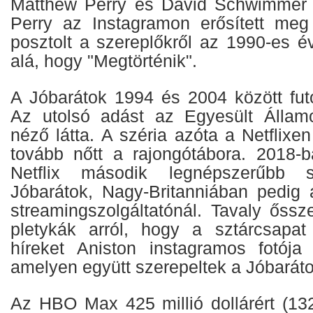
Matthew Perry és David Schwimmer i
Perry az Instagramon erősített meg 
posztolt a szereplőkről az 1990-es év
alá, hogy "Megtörténik".
A Jóbarátok 1994 és 2004 között futo
Az utolsó adást az Egyesült Államo
néző látta. A széria azóta a Netflixen
tovább nőtt a rajongótábora. 2018-
Netflix második legnépszerűbb 
Jóbarátok, Nagy-Britanniában pedig a
streamingszolgáltatónál. Tavaly őssz
pletykák arról, hogy a sztárcsapat
híreket Aniston instagramos fotója 
amelyen együtt szerepeltek a Jóbaráto
Az HBO Max 425 millió dollárért (132 m