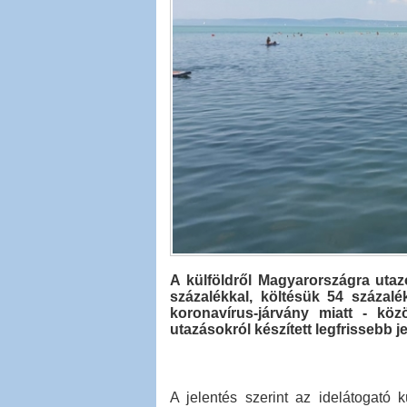
A külföldről Magyarországra ut
százalékkal, költésük 54 százalé
koronavírus-járvány miatt - közö
utazásokról készített legfrissebb j
A jelentés szerint az idelátogató