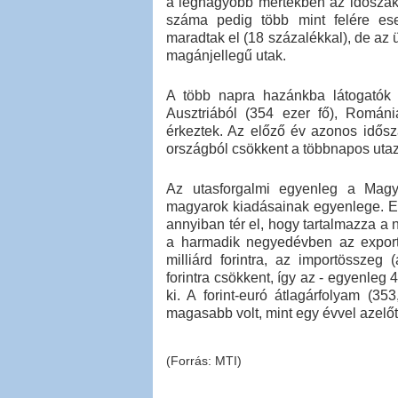
a legnagyobb mértékben az időszak a
száma pedig több mint felére es
maradtak el (18 százalékkal), de az ü
magánjellegű utak.
A több napra hazánkba látogatók 
Ausztriából (354 ezer fő), Románi
érkeztek. Az előző év azonos idősz
országból csökkent a többnapos uta
Az utasforgalmi egyenleg a Magya
magyarok kiadásainak egyenlege. Ez 
annyiban tér el, hogy tartalmazza a 
a harmadik negyedévben az exportö
milliárd forintra, az importösszeg
forintra csökkent, így az - egyenleg 4
ki. A forint-euró átlagárfolyam (35
magasabb volt, mint egy évvel azelőt
(Forrás: MTI)