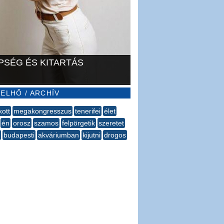
PSÉG ÉS KITARTÁS
ELHŐ / ARCHÍV
kott
megakongresszus
tenerifei
élet
én
orosz
szamos
felpörgetik
szeretet
budapesti
akváriumban
kijutni
drogos