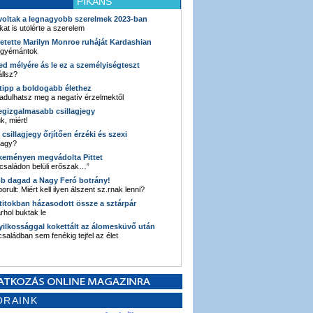
PIKÁNS
 voltak a legnagyobb szerelmek 2023-ban
kat is utolérte a szerelem
retette Marilyn Monroe ruháját Kardashian
 gyémántok
ked mélyére ás le ez a személyiségteszt
llsz?
i tipp a boldogabb élethez
adulhatsz meg a negatív érzelmektől
legizgalmasabb csillagjegy
k, miért!
3 csillagjegy őrjítően érzéki és szexi
vagy?
e keményen megvádolta Pittet
 családon belüli erőszak…”
bb dagad a Nagy Feró botrány!
orult: Miért kell ilyen álszent sz.rnak lenni?
 titokban házasodott össze a sztárpár
hol buktak le
yilkossággal kokettált az álomesküvő után
 családban sem fenékig tejfel az élet
ORAINK