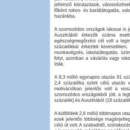
jellemző körutazások, városnézése
főként rokon- és barátlátogatás, val
hazánkba.
A szomszédos országok lakosai is j
Ausztriából érkezők száma eset
egészségmegőrzési cél volt a legi
százalékkal érkeztek kevesebben,
munkavégzés, iskolalátogatás, üzle
folyt, azonban a vásárlás vagy roko
írták.
A 8,3 millió egynapos utazás 91 sz
2,4 százaléka üzleti célú utazás
motivációban jelentős volt a vi
szomszédos országokból jött, a leg
százalék) és Ausztriából (18 százalék
A külföldiek 2,6 millió többnapos u
ezek jelentős többsége magánjelleg
célú út volt. A szabadidő, szórako