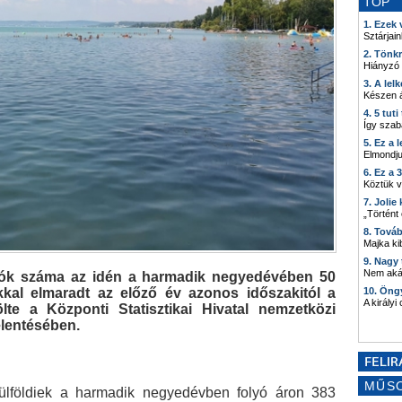
TOP
1. Ezek
Sztárjain
2. Tönk
Hiányzó
3. A lel
Készen á
4. 5 tut
Így szab
5. Ez a 
Elmondju
6. Ez a 
Köztük 
7. Joli
„Történt
8. Tová
Majka kib
9. Nagy
Nem akár
azók száma az idén a harmadik negyedévében 50
kkal elmaradt az előző év azonos időszakitól a
10. Öng
A királyi
lte a Központi Statisztikai Hivatal nemzetközi
elentésében.
MŰS
 külföldiek a harmadik negyedévben folyó áron 383