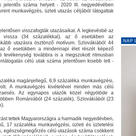
k jelentős száma helyett - 2020 III. negyedévében
amint munkavégzés, üzleti utazás céljából látogattak
elentősen visszafogták utazásaikat. A legkevésbé az
t vissza (34 százalékkal), az ő esetükben az
NAP 
nkább utazásra ösztönző motívum. Szlovákiából 44
 az ő esetükben a mindennapi élet részét képező
ti tevékenység továbbra is a megszokott ritmusban
nlátogatás célú utak száma jelentősen kisebb lett -
ázaléka magánjellegű, 6,9 százaléka munkavégzési,
 volt. A munkavégzés kivételével minden más célú
sszaesés. Az egynapos utazók közel négyötöde a
többen Romániából (24 százalék), Szlovákiából (23
).
tazást tettek Magyarországra a harmadik negyedévben,
ű, 17 százaléka munkavégzési, üzleti és üzletelési
zás, egészségmegőrzés célú utazások száma csökkent