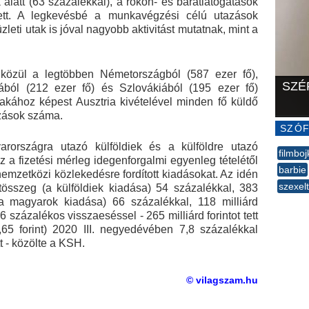
latt (63 százalékkal), a rokon- és barátlátogatások
ett. A legkevésbé a munkavégzési célú utazások
zleti utak is jóval nagyobb aktivitást mutatnak, mint a
közül a legtöbben Németországból (587 ezer fő),
SZÉ
ából (212 ezer fő) és Szlovákiából (195 ezer fő)
akához képest Ausztria kivételével minden fő küldő
zások száma.
SZÓF
rországra utazó külföldiek és a külföldre utazó
filmboj
a fizetési mérleg idegenforgalmi egyenleg tételétől
barbie
nemzetközi közlekedésre fordított kiadásokat. Az idén
szexelt
sszeg (a külföldiek kiadása) 54 százalékkal, 383
 (a magyarok kiadása) 66 százalékkal, 118 milliárd
--
6 százalékos visszaeséssel - 265 milliárd forintot tett
3,65 forint) 2020 III. negyedévében 7,8 százalékkal
t - közölte a KSH.
© vilagszam.hu