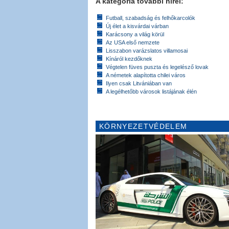
A kategória további hírei:
Futball, szabadság és felhőkarcolók
Új élet a kisvárdai várban
Karácsony a világ körül
Az USA első nemzete
Lisszabon varázslatos villamosai
Kínáról kezdőknek
Végtelen füves puszta és legelésző lovak
A németek alapította chilei város
Ilyen csak Litvániában van
A legélhetőbb városok listájának élén
KÖRNYEZETVÉDELEM