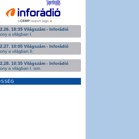
2.26. 18:35 Világszám - Inforádió
ony a világban I.
2.27. 10:05 Világszám - Inforádió
ony a világban II.
2.28. 10:35 Világszám - Inforádió
ony a világban I. ism.
ÖSSÉG