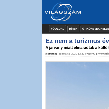
FŐOLDAL
HÍREK
ÚTIKÖNYVEK HELY
Ez nem a turizmus év
A járvány miatt elmaradtak a külföl
[seifert.p]
publikálva: 2020-12-22 07:18:00 |
Nyomtatá