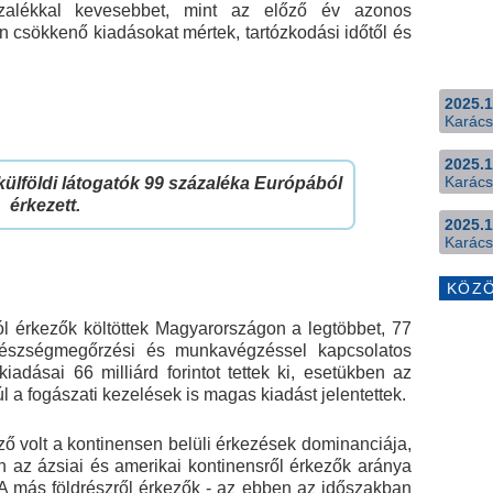
százalékkal kevesebbet, mint az előző év azonos
n csökkenő kiadásokat mértek, tartózkodási időtől és
2025.1
Karács
2025.1
Karács
a külföldi látogatók 99 százaléka Európából
érkezett.
2025.1
Karács
KÖZ
 érkezők költöttek Magyarországon a legtöbbet, 77
, egészségmegőrzési és munkavégzéssel kapcsolatos
iadásai 66 milliárd forintot tettek ki, esetükben az
a fogászati kezelések is magas kiadást jelentettek.
mző volt a kontinensen belüli érkezések dominanciája,
az ázsiai és amerikai kontinensről érkezők aránya
 A más földrészről érkezők - az ebben az időszakban