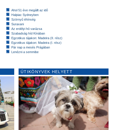
Ahol 51 éve megállt az idő
Halpiac Sydneyben
Szörnyű éhínség
Suraxani
Az erdélyi hó varázsa
Szabadság híd Kínában
Egzotikus tájakon: Madeira (II. rész)
Egzotikus tájakon: Madeira (I. rész)
Pár nap a mesés Prágában
Lenézni a semmibe
ÚTIKÖNYVEK HELYETT