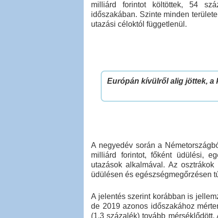
milliárd forintot költöttek, 54 
időszakában. Szinte minden területe
utazási céloktól függetlenül.
Európán kívülről alig jöttek, 
A negyedév során a Németországból
milliárd forintot, főként üdülési
utazások alkalmával. Az osztrákok k
üdülésen és egészségmegőrzésen túl 
A jelentés szerint korábban is jelle
de 2019 azonos időszakához mérten 
(1,3 százalék) tovább mérséklődött.