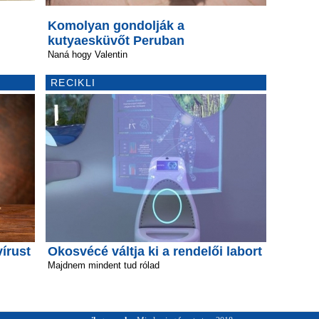
Komolyan gondolják a
kutyaesküvőt Peruban
Naná hogy Valentin
RECIKLI
vírust
Okosvécé váltja ki a rendelői labort
Majdnem mindent tud rólad