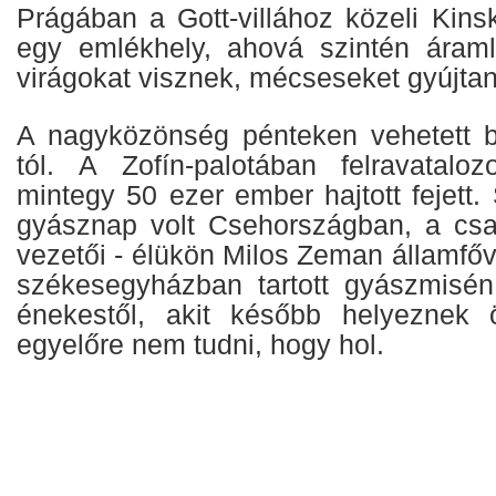
Prágában a Gott-villához közeli Kins
egy emlékhely, ahová szintén áraml
virágokat visznek, mécseseket gyújta
A nagyközönség pénteken vehetett b
tól. A Zofín-palotában felravataloz
mintegy 50 ezer ember hajtott fejett
gyásznap volt Csehországban, a csa
vezetői - élükön Milos Zeman államfőve
székesegyházban tartott gyászmisén
énekestől, akit később helyeznek 
egyelőre nem tudni, hogy hol.