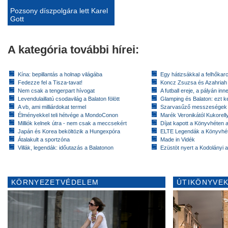
Pozsony díszpolgára lett Karel
Gott
A kategória további hírei:
Kína: bepillantás a holnap világába
Egy hátizsákkal a felhőkarc
Fedezze fel a Tisza-tavat!
Koncz Zsuzsa és Azahriah
Nem csak a tengerpart hívogat
A futball ereje, a pályán inn
Levendulaillatú csodavilág a Balaton fölött
Glamping és Balaton: ezt ke
A vb, ami milliárdokat termel
Szarvasűző messzeségek
Élményekkel teli hétvége a MondoConon
Marék Veronikától Kukorell
Milliók kelnek útra - nem csak a meccsekért
Díjat kapott a Könyvhéten
Japán és Korea beköltözik a Hungexpóra
ELTE Legendák a Könyvhé
Átalakult a sportzóna
Made in Vidék
Villák, legendák: időutazás a Balatonon
Ezüstöt nyert a Kodolányi
KÖRNYEZETVÉDELEM
ÚTIKÖNYVEK