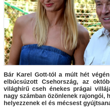
Bár Karel Gott-tól a múlt hét végé
elbúcsúzott Csehország, az októb
világhírű cseh énekes prágai villá
nagy számban özönlenek rajongói, h
helyezzenek el és mécsest gyújtsan