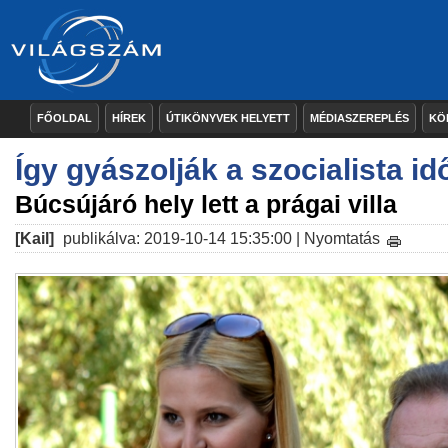
FŐOLDAL
HÍREK
ÚTIKÖNYVEK HELYETT
MÉDIASZEREPLÉS
KÖ
Így gyászolják a szocialista id
Búcsújáró hely lett a prágai villa
[Kail]
publikálva: 2019-10-14 15:35:00 |
Nyomtatás