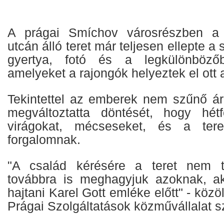
A prágai Smíchov városrészben a
utcán álló teret már teljesen ellepte a
gyertya, fotó és a legkülönbözőb
amelyeket a rajongók helyeztek el ott 
Tekintettel az emberek nem szűnő ár
megváltoztatta döntését, hogy hétf
virágokat, mécseseket, és a tere
forgalomnak.
"A család kérésére a teret nem t
továbbra is meghagyjuk azoknak, ak
hajtani Karel Gott emléke előtt" - köz
Prágai Szolgáltatások közművállalat s