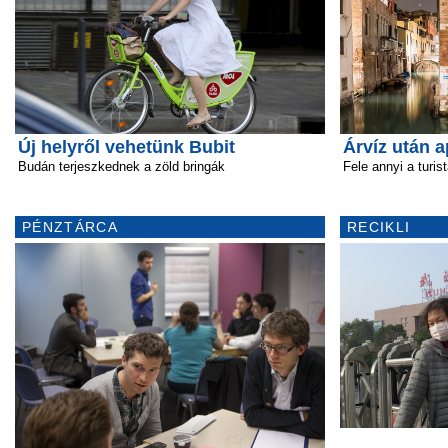
Új helyről vehetünk Bubit
Árvíz után a
Budán terjeszkednek a zöld bringák
Fele annyi a turis
PÉNZTÁRCA
RECIKLI